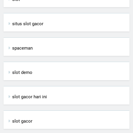
situs slot gacor
spaceman
slot demo
slot gacor hari ini
slot gacor