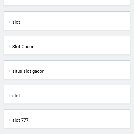
slot
Slot Gacor
situs slot gacor
slot
slot 777