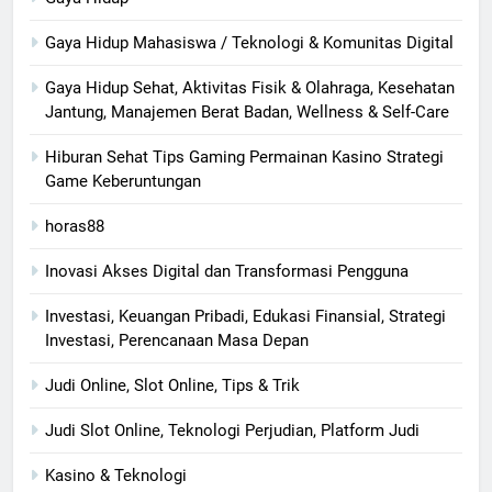
Gaya Hidup Mahasiswa / Teknologi & Komunitas Digital
Gaya Hidup Sehat, Aktivitas Fisik & Olahraga, Kesehatan
Jantung, Manajemen Berat Badan, Wellness & Self-Care
Hiburan Sehat Tips Gaming Permainan Kasino Strategi
Game Keberuntungan
horas88
Inovasi Akses Digital dan Transformasi Pengguna
Investasi, Keuangan Pribadi, Edukasi Finansial, Strategi
Investasi, Perencanaan Masa Depan
Judi Online, Slot Online, Tips & Trik
Judi Slot Online, Teknologi Perjudian, Platform Judi
Kasino & Teknologi