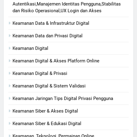
Autentikasi,Manajemen Identitas Pengguna,Stabilitas
dan Risiko Operasional,UX Login dan Akses
Keamanan Data & Infrastruktur Digital
Keamanan Data dan Privasi Digital
Keamanan Digital
Keamanan Digital & Akses Platform Online
Keamanan Digital & Privasi
Keamanan Digital & Sistem Validasi
Keamanan Jaringan Tips Digital Privasi Pengguna
Keamanan Siber & Akses Digital
Keamanan Siber & Edukasi Digital
Keamanan, Teknologi, Permainan Online