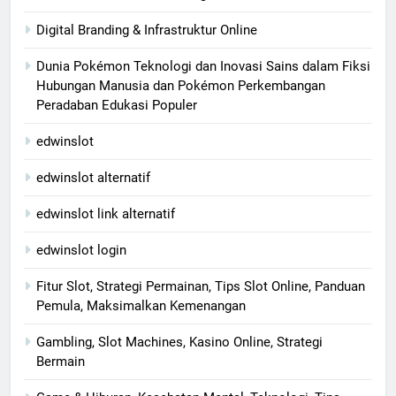
Digital Branding & Infrastruktur Online
Dunia Pokémon Teknologi dan Inovasi Sains dalam Fiksi
Hubungan Manusia dan Pokémon Perkembangan
Peradaban Edukasi Populer
edwinslot
edwinslot alternatif
edwinslot link alternatif
edwinslot login
Fitur Slot, Strategi Permainan, Tips Slot Online, Panduan
Pemula, Maksimalkan Kemenangan
Gambling, Slot Machines, Kasino Online, Strategi
Bermain