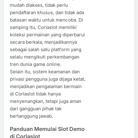
mudah diakses, tidak perlu
pendaftaran khusus, dan tidak ada
batasan waktu untuk mencoba. Di
samping itu, Corlaslot memiliki
koleksi permainan yang diperbarui
secara berkala, menjadikannya
sebagai salah satu platform yang
selalu mengikuti perkembangan
tren dunia game online.
Selain itu, sistem keamanan dan
privasi pengguna juga dijaga ketat,
menjadikan pengalaman bermain
di Corlaslot tidak hanya
menyenangkan, tetapi juga aman
dari gangguan pihak tak
bertanggung jawab.
Panduan Memulai Slot Demo
di Corlaslot