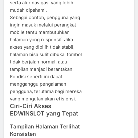
serta alur navigasi yang lebih
mudah dipahami.
Sebagai contoh, pengguna yang
ingin masuk melalui perangkat
mobile tentu membutuhkan
halaman yang responsif. Jika
akses yang dipilih tidak stabil,
halaman bisa sulit dibuka, tombol
tidak berjalan normal, atau
tampilan menjadi berantakan.
Kondisi seperti ini dapat
mengganggu pengalaman
pengguna, terutama bagi mereka
yang mengutamakan efisiensi.
Ciri-Ciri Akses
EDWINSLOT yang Tepat
Tampilan Halaman Terlihat
Konsisten