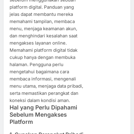
platform digital. Panduan yang
jelas dapat membantu mereka
memahami tampilan, membaca
menu, menjaga keamanan akun,
dan menghindari kesalahan saat
mengakses layanan online.
Memahami platform digital tidak
cukup hanya dengan membuka
halaman. Pengguna perlu
mengetahui bagaimana cara
membaca informasi, mengenali
menu utama, menjaga data pribadi,
serta memastikan perangkat dan
koneksi dalam kondisi aman.
Hal yang Perlu Dipahami
Sebelum Mengakses
Platform