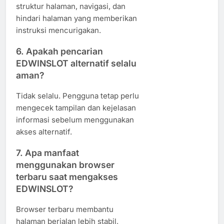
struktur halaman, navigasi, dan
hindari halaman yang memberikan
instruksi mencurigakan.
6. Apakah pencarian
EDWINSLOT alternatif selalu
aman?
Tidak selalu. Pengguna tetap perlu
mengecek tampilan dan kejelasan
informasi sebelum menggunakan
akses alternatif.
7. Apa manfaat
menggunakan browser
terbaru saat mengakses
EDWINSLOT?
Browser terbaru membantu
halaman berjalan lebih stabil,