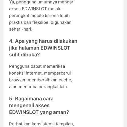
Ya, pengguna umumnya mencari
akses EDWINSLOT melalui
perangkat mobile karena lebih
praktis dan fleksibel digunakan
sehari-hari.
4. Apa yang harus dilakukan
jika halaman EDWINSLOT
sulit dibuka?
Pengguna dapat memeriksa
koneksi internet, memperbarui
browser, membersihkan cache,
atau mencoba perangkat lain.
5. Bagaimana cara
mengenali akses
EDWINSLOT yang aman?
Perhatikan konsistensi tampilan,