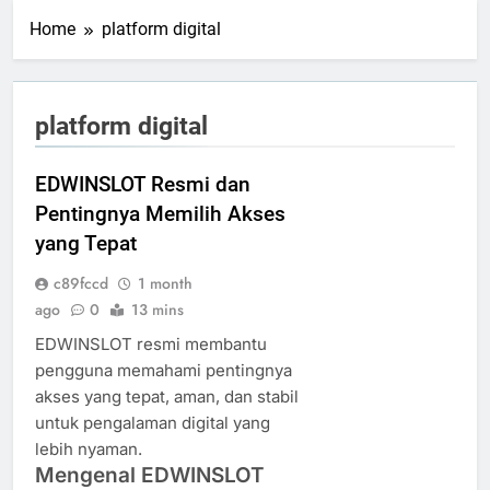
Home
platform digital
platform digital
EDWINSLOT Resmi dan
Pentingnya Memilih Akses
yang Tepat
c89fccd
1 month
ago
0
13 mins
EDWINSLOT resmi membantu
pengguna memahami pentingnya
akses yang tepat, aman, dan stabil
untuk pengalaman digital yang
lebih nyaman.
Mengenal EDWINSLOT