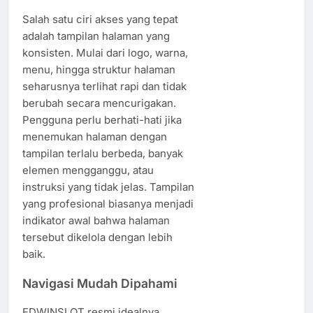
Salah satu ciri akses yang tepat
adalah tampilan halaman yang
konsisten. Mulai dari logo, warna,
menu, hingga struktur halaman
seharusnya terlihat rapi dan tidak
berubah secara mencurigakan.
Pengguna perlu berhati-hati jika
menemukan halaman dengan
tampilan terlalu berbeda, banyak
elemen mengganggu, atau
instruksi yang tidak jelas. Tampilan
yang profesional biasanya menjadi
indikator awal bahwa halaman
tersebut dikelola dengan lebih
baik.
Navigasi Mudah Dipahami
EDWINSLOT resmi idealnya