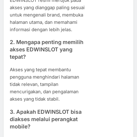
EDWINSLOT resmi merujuk pada
akses yang dianggap paling sesuai
untuk mengenali brand, membuka
halaman utama, dan memahami
informasi dengan lebih jelas.
2. Mengapa penting memilih
akses EDWINSLOT yang
tepat?
Akses yang tepat membantu
pengguna menghindari halaman
tidak relevan, tampilan
mencurigakan, dan pengalaman
akses yang tidak stabil.
3. Apakah EDWINSLOT bisa
diakses melalui perangkat
mobile?