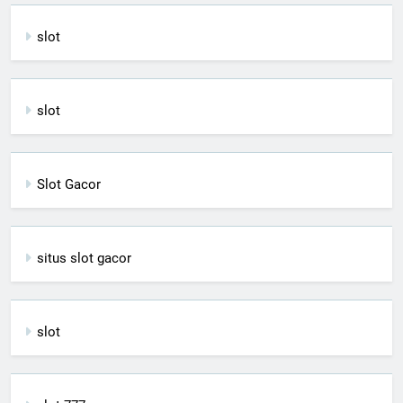
slot
slot
Slot Gacor
situs slot gacor
slot