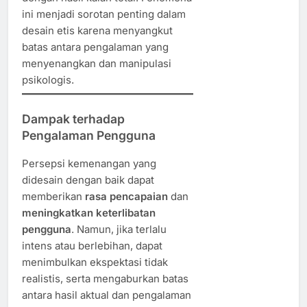
ini menjadi sorotan penting dalam
desain etis karena menyangkut
batas antara pengalaman yang
menyenangkan dan manipulasi
psikologis.
Dampak terhadap
Pengalaman Pengguna
Persepsi kemenangan yang
didesain dengan baik dapat
memberikan
rasa pencapaian
dan
meningkatkan keterlibatan
pengguna
. Namun, jika terlalu
intens atau berlebihan, dapat
menimbulkan ekspektasi tidak
realistis, serta mengaburkan batas
antara hasil aktual dan pengalaman