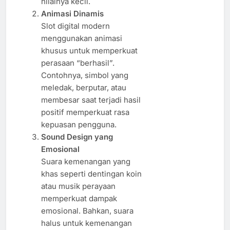
nilainya kecil.
Animasi Dinamis
Slot digital modern
menggunakan animasi
khusus untuk memperkuat
perasaan “berhasil”.
Contohnya, simbol yang
meledak, berputar, atau
membesar saat terjadi hasil
positif memperkuat rasa
kepuasan pengguna.
Sound Design yang
Emosional
Suara kemenangan yang
khas seperti dentingan koin
atau musik perayaan
memperkuat dampak
emosional. Bahkan, suara
halus untuk kemenangan