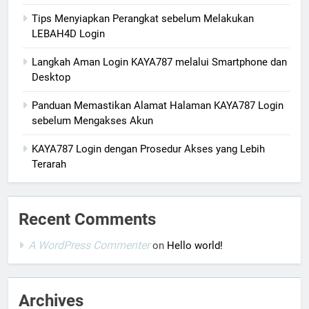
Tips Menyiapkan Perangkat sebelum Melakukan
LEBAH4D Login
Langkah Aman Login KAYA787 melalui Smartphone dan
Desktop
Panduan Memastikan Alamat Halaman KAYA787 Login
sebelum Mengakses Akun
KAYA787 Login dengan Prosedur Akses yang Lebih
Terarah
Recent Comments
A WordPress Commenter
on
Hello world!
Archives