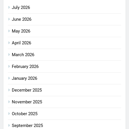
July 2026
June 2026
May 2026
April 2026
March 2026
February 2026
January 2026
December 2025
November 2025
October 2025
September 2025