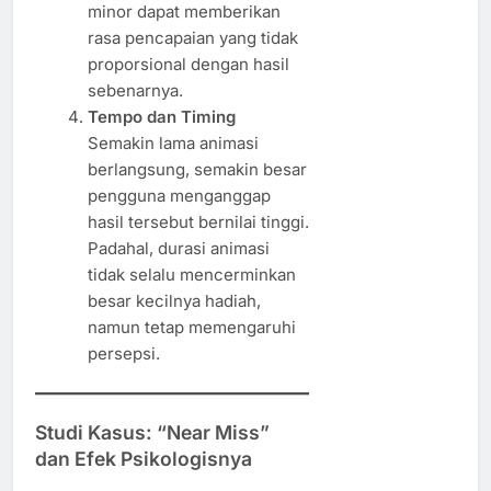
minor dapat memberikan
rasa pencapaian yang tidak
proporsional dengan hasil
sebenarnya.
Tempo dan Timing
Semakin lama animasi
berlangsung, semakin besar
pengguna menganggap
hasil tersebut bernilai tinggi.
Padahal, durasi animasi
tidak selalu mencerminkan
besar kecilnya hadiah,
namun tetap memengaruhi
persepsi.
Studi Kasus: “Near Miss”
dan Efek Psikologisnya