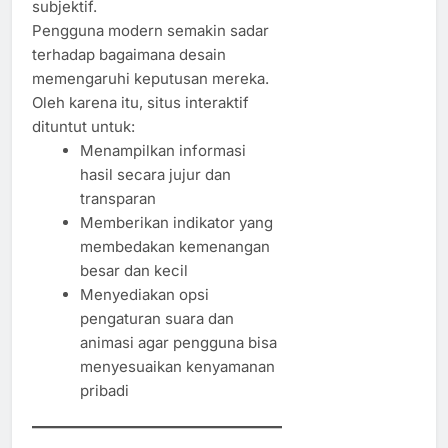
subjektif.
Pengguna modern semakin sadar
terhadap bagaimana desain
memengaruhi keputusan mereka.
Oleh karena itu, situs interaktif
dituntut untuk:
Menampilkan informasi
hasil secara jujur dan
transparan
Memberikan indikator yang
membedakan kemenangan
besar dan kecil
Menyediakan opsi
pengaturan suara dan
animasi agar pengguna bisa
menyesuaikan kenyamanan
pribadi