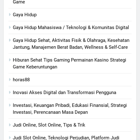
Game
Gaya Hidup
Gaya Hidup Mahasiswa / Teknologi & Komunitas Digital
Gaya Hidup Sehat, Aktivitas Fisik & Olahraga, Kesehatan
Jantung, Manajemen Berat Badan, Wellness & Self-Care
Hiburan Sehat Tips Gaming Permainan Kasino Strategi
Game Keberuntungan
horas88
Inovasi Akses Digital dan Transformasi Pengguna
Investasi, Keuangan Pribadi, Edukasi Finansial, Strategi
Investasi, Perencanaan Masa Depan
Judi Online, Slot Online, Tips & Trik
Judi Slot Online, Teknologi Perjudian, Platform Judi