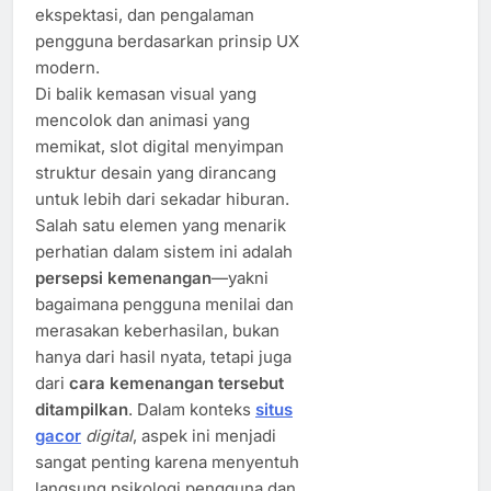
ekspektasi, dan pengalaman
pengguna berdasarkan prinsip UX
modern.
Di balik kemasan visual yang
mencolok dan animasi yang
memikat, slot digital menyimpan
struktur desain yang dirancang
untuk lebih dari sekadar hiburan.
Salah satu elemen yang menarik
perhatian dalam sistem ini adalah
persepsi kemenangan
—yakni
bagaimana pengguna menilai dan
merasakan keberhasilan, bukan
hanya dari hasil nyata, tetapi juga
dari
cara kemenangan tersebut
ditampilkan
. Dalam konteks
situs
gacor
digital
, aspek ini menjadi
sangat penting karena menyentuh
langsung psikologi pengguna dan