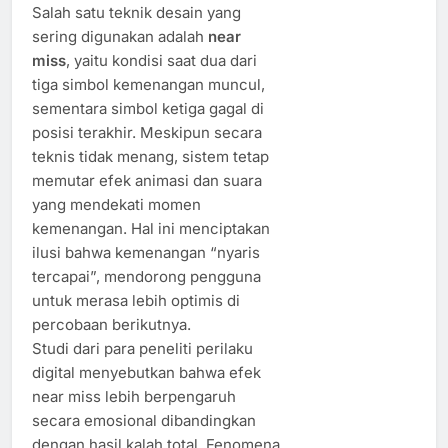
Salah satu teknik desain yang
sering digunakan adalah
near
miss
, yaitu kondisi saat dua dari
tiga simbol kemenangan muncul,
sementara simbol ketiga gagal di
posisi terakhir. Meskipun secara
teknis tidak menang, sistem tetap
memutar efek animasi dan suara
yang mendekati momen
kemenangan. Hal ini menciptakan
ilusi bahwa kemenangan “nyaris
tercapai”, mendorong pengguna
untuk merasa lebih optimis di
percobaan berikutnya.
Studi dari para peneliti perilaku
digital menyebutkan bahwa efek
near miss lebih berpengaruh
secara emosional dibandingkan
dengan hasil kalah total. Fenomena