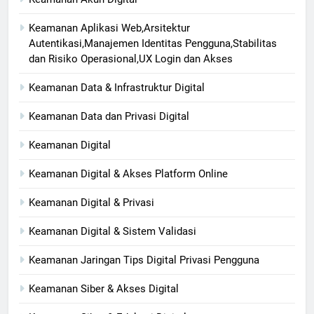
Keamanan Aplikasi Web,Arsitektur
Autentikasi,Manajemen Identitas Pengguna,Stabilitas
dan Risiko Operasional,UX Login dan Akses
Keamanan Data & Infrastruktur Digital
Keamanan Data dan Privasi Digital
Keamanan Digital
Keamanan Digital & Akses Platform Online
Keamanan Digital & Privasi
Keamanan Digital & Sistem Validasi
Keamanan Jaringan Tips Digital Privasi Pengguna
Keamanan Siber & Akses Digital