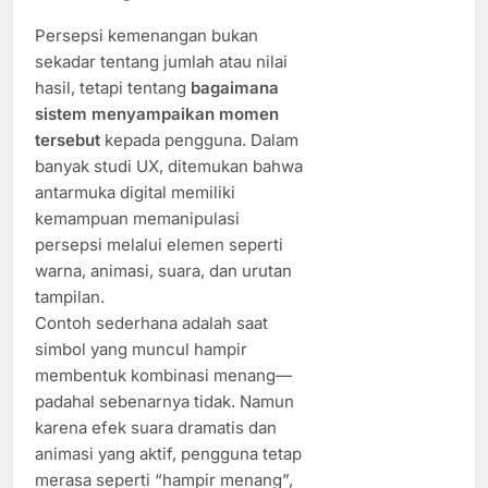
Persepsi kemenangan bukan
sekadar tentang jumlah atau nilai
hasil, tetapi tentang
bagaimana
sistem menyampaikan momen
tersebut
kepada pengguna. Dalam
banyak studi UX, ditemukan bahwa
antarmuka digital memiliki
kemampuan memanipulasi
persepsi melalui elemen seperti
warna, animasi, suara, dan urutan
tampilan.
Contoh sederhana adalah saat
simbol yang muncul hampir
membentuk kombinasi menang—
padahal sebenarnya tidak. Namun
karena efek suara dramatis dan
animasi yang aktif, pengguna tetap
merasa seperti “hampir menang”,