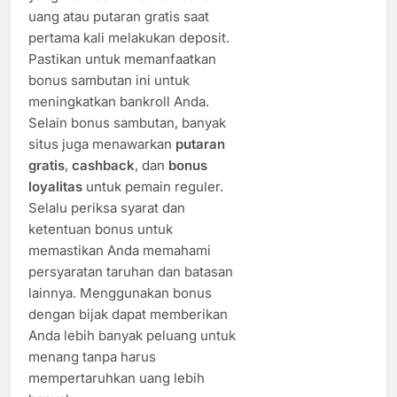
uang atau putaran gratis saat
pertama kali melakukan deposit.
Pastikan untuk memanfaatkan
bonus sambutan ini untuk
meningkatkan bankroll Anda.
Selain bonus sambutan, banyak
situs juga menawarkan
putaran
gratis
,
cashback
, dan
bonus
loyalitas
untuk pemain reguler.
Selalu periksa syarat dan
ketentuan bonus untuk
memastikan Anda memahami
persyaratan taruhan dan batasan
lainnya. Menggunakan bonus
dengan bijak dapat memberikan
Anda lebih banyak peluang untuk
menang tanpa harus
mempertaruhkan uang lebih