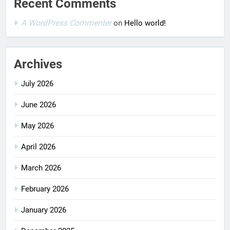
Recent Comments
A WordPress Commenter
on
Hello world!
Archives
July 2026
June 2026
May 2026
April 2026
March 2026
February 2026
January 2026