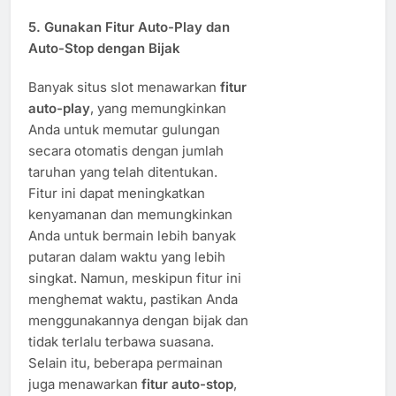
5.
Gunakan Fitur Auto-Play dan
Auto-Stop dengan Bijak
Banyak situs slot menawarkan
fitur
auto-play
, yang memungkinkan
Anda untuk memutar gulungan
secara otomatis dengan jumlah
taruhan yang telah ditentukan.
Fitur ini dapat meningkatkan
kenyamanan dan memungkinkan
Anda untuk bermain lebih banyak
putaran dalam waktu yang lebih
singkat. Namun, meskipun fitur ini
menghemat waktu, pastikan Anda
menggunakannya dengan bijak dan
tidak terlalu terbawa suasana.
Selain itu, beberapa permainan
juga menawarkan
fitur auto-stop
,