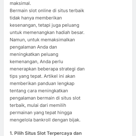
maksimal.
Bermain slot online di situs terbaik
tidak hanya memberikan
kesenangan, tetapi juga peluang
untuk memenangkan hadiah besar.
Namun, untuk memaksimalkan
pengalaman Anda dan
meningkatkan peluang
kemenangan, Anda perlu
menerapkan beberapa strategi dan
tips yang tepat. Artikel ini akan
memberikan panduan lengkap
tentang cara meningkatkan
pengalaman bermain di situs slot
terbaik, mulai dari memilih
permainan yang tepat hingga
mengelola bankroll dengan bijak.
1.
Pilih Situs Slot Terpercaya dan