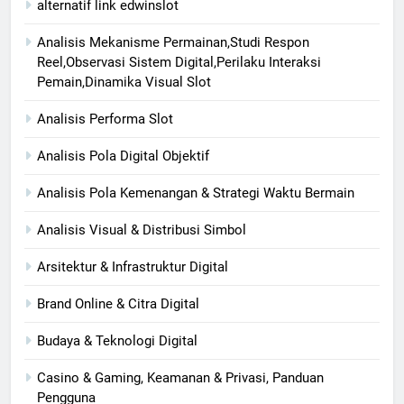
alternatif link edwinslot
Analisis Mekanisme Permainan,Studi Respon
Reel,Observasi Sistem Digital,Perilaku Interaksi
Pemain,Dinamika Visual Slot
Analisis Performa Slot
Analisis Pola Digital Objektif
Analisis Pola Kemenangan & Strategi Waktu Bermain
Analisis Visual & Distribusi Simbol
Arsitektur & Infrastruktur Digital
Brand Online & Citra Digital
Budaya & Teknologi Digital
Casino & Gaming, Keamanan & Privasi, Panduan
Pengguna