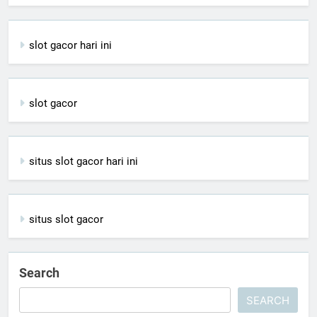
slot gacor hari ini
slot gacor
situs slot gacor hari ini
situs slot gacor
Search
SEARCH