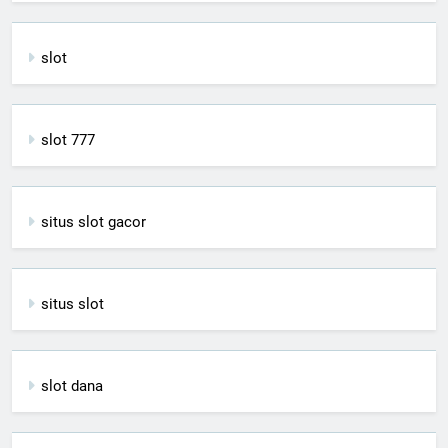
slot
slot 777
situs slot gacor
situs slot
slot dana