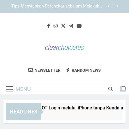
Skip
Langkah Aman Login KAYA787 melalui
to
Smartphone dan Desktop
content
Panduan Memastikan Alamat Halaman KAYA787
Login sebelum Mengakses Akun
Langkah EDWINSLOT Login melalui iPhone tanpa
Kendala
Tips Menyiapkan Perangkat sebelum Melakukan
LEBAH4D Login
Langkah Aman Login KAYA787 melalui
Smartphone dan Desktop
Clear Choice Res
Dapatkan Layanan Real Estate Profesional
Panduan Memastikan Alamat Halaman KAYA787
NEWSLETTER
RANDOM NEWS
Login sebelum Mengakses Akun
Untuk Properti Anda Dari Clear Choice Res.
MENU
ngkah EDWINSLOT Login melalui iPhone tanpa Kendala
HEADLINES
Weeks Ago