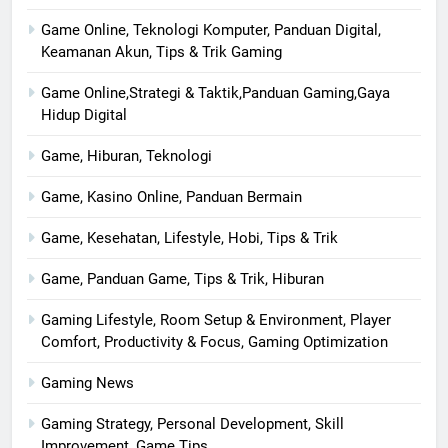
Game Online, Teknologi Komputer, Panduan Digital,
Keamanan Akun, Tips & Trik Gaming
Game Online,Strategi & Taktik,Panduan Gaming,Gaya
Hidup Digital
Game, Hiburan, Teknologi
Game, Kasino Online, Panduan Bermain
Game, Kesehatan, Lifestyle, Hobi, Tips & Trik
Game, Panduan Game, Tips & Trik, Hiburan
Gaming Lifestyle, Room Setup & Environment, Player
Comfort, Productivity & Focus, Gaming Optimization
Gaming News
Gaming Strategy, Personal Development, Skill
Improvement, Game Tips