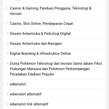
Casino & Gaming, Panduan Pengguna, Teknologi &
Inovasi
Casino, Slot Online, Pembayaran Cepat
Desain Antarmuka & Psikologi Digital
Desain Antarmuka dan Navigasi
Digital Branding & Infrastruktur Online
Dunia Pokémon Teknologi dan Inovasi Sains dalam Fiksi
Hubungan Manusia dan Pokémon Perkembangan
Peradaban Edukasi Populer
edwinslot
edwinslot alternatif
edwinslot link alternatif