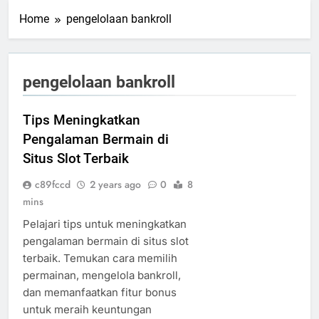
Home
pengelolaan bankroll
pengelolaan bankroll
Tips Meningkatkan
Pengalaman Bermain di
Situs Slot Terbaik
c89fccd
2 years ago
0
8
mins
Pelajari tips untuk meningkatkan
pengalaman bermain di situs slot
terbaik. Temukan cara memilih
permainan, mengelola bankroll,
dan memanfaatkan fitur bonus
untuk meraih keuntungan