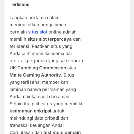
Terlisensi
Langkah pertama dalam
meningkatkan pengalaman
bermain
situs slot
online adalah
memilih
situs slot terpercaya
dan
terlisensi. Pastikan situs yang
Anda pilih memiliki lisensi dari
otoritas perjudian yang sah seperti
UK Gambling Commission
atau
Malta Gaming Authority
. Situs
yang terlisensi memberikan
jaminan bahwa permainan yang
Anda mainkan adil dan aman.
Selain itu, pilih situs yang memiliki
keamanan enkripsi
untuk
melindungi data pribadi dan
transaksi keuangan Anda.
Cari ulasan dan
testimoni pemain