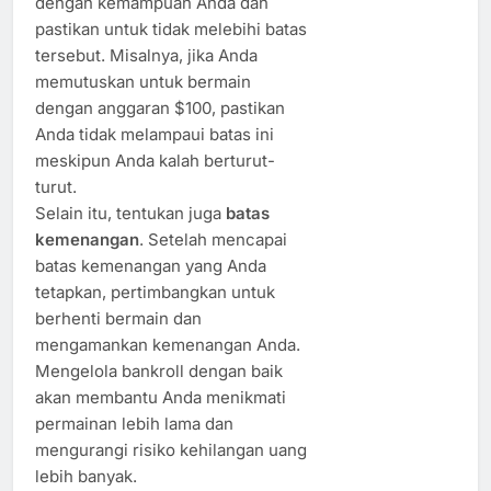
dengan kemampuan Anda dan
pastikan untuk tidak melebihi batas
tersebut. Misalnya, jika Anda
memutuskan untuk bermain
dengan anggaran $100, pastikan
Anda tidak melampaui batas ini
meskipun Anda kalah berturut-
turut.
Selain itu, tentukan juga
batas
kemenangan
. Setelah mencapai
batas kemenangan yang Anda
tetapkan, pertimbangkan untuk
berhenti bermain dan
mengamankan kemenangan Anda.
Mengelola bankroll dengan baik
akan membantu Anda menikmati
permainan lebih lama dan
mengurangi risiko kehilangan uang
lebih banyak.