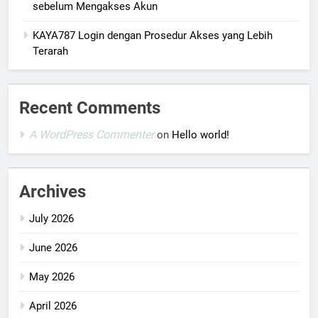
sebelum Mengakses Akun
KAYA787 Login dengan Prosedur Akses yang Lebih
Terarah
Recent Comments
A WordPress Commenter
on
Hello world!
Archives
July 2026
June 2026
May 2026
April 2026