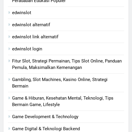
Peradaban Edukasi Populer
edwinslot
edwinslot alternatif
edwinslot link alternatif
edwinslot login
Fitur Slot, Strategi Permainan, Tips Slot Online, Panduan
Pemula, Maksimalkan Kemenangan
Gambling, Slot Machines, Kasino Online, Strategi
Bermain
Game & Hiburan, Kesehatan Mental, Teknologi, Tips
Bermain Game, Lifestyle
Game Development & Technology
Game Digital & Teknologi Backend