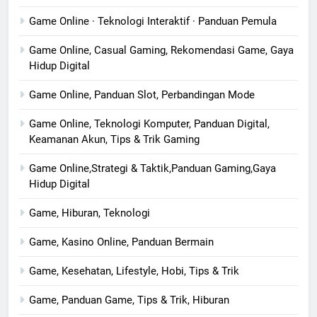
Game Online · Teknologi Interaktif · Panduan Pemula
Game Online, Casual Gaming, Rekomendasi Game, Gaya
Hidup Digital
Game Online, Panduan Slot, Perbandingan Mode
Game Online, Teknologi Komputer, Panduan Digital,
Keamanan Akun, Tips & Trik Gaming
Game Online,Strategi & Taktik,Panduan Gaming,Gaya
Hidup Digital
Game, Hiburan, Teknologi
Game, Kasino Online, Panduan Bermain
Game, Kesehatan, Lifestyle, Hobi, Tips & Trik
Game, Panduan Game, Tips & Trik, Hiburan