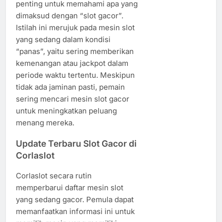
penting untuk memahami apa yang
dimaksud dengan “slot gacor”.
Istilah ini merujuk pada mesin slot
yang sedang dalam kondisi
“panas”, yaitu sering memberikan
kemenangan atau jackpot dalam
periode waktu tertentu. Meskipun
tidak ada jaminan pasti, pemain
sering mencari mesin slot gacor
untuk meningkatkan peluang
menang mereka.
Update Terbaru Slot Gacor di
Corlaslot
Corlaslot secara rutin
memperbarui daftar mesin slot
yang sedang gacor. Pemula dapat
memanfaatkan informasi ini untuk