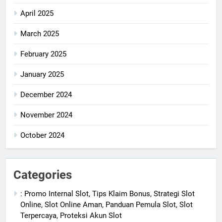
April 2025
March 2025
February 2025
January 2025
December 2024
November 2024
October 2024
Categories
: Promo Internal Slot, Tips Klaim Bonus, Strategi Slot
Online, Slot Online Aman, Panduan Pemula Slot, Slot
Terpercaya, Proteksi Akun Slot