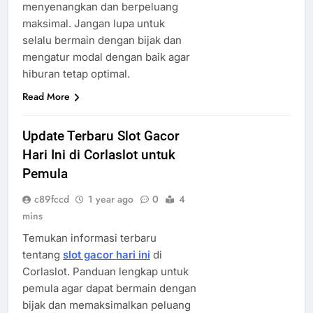
menyenangkan dan berpeluang
maksimal. Jangan lupa untuk
selalu bermain dengan bijak dan
mengatur modal dengan baik agar
hiburan tetap optimal.
Read More
Update Terbaru Slot Gacor
Hari Ini di Corlaslot untuk
Pemula
c89fccd
1 year ago
0
4
mins
Temukan informasi terbaru
tentang
slot gacor hari ini
di
Corlaslot. Panduan lengkap untuk
pemula agar dapat bermain dengan
bijak dan memaksimalkan peluang