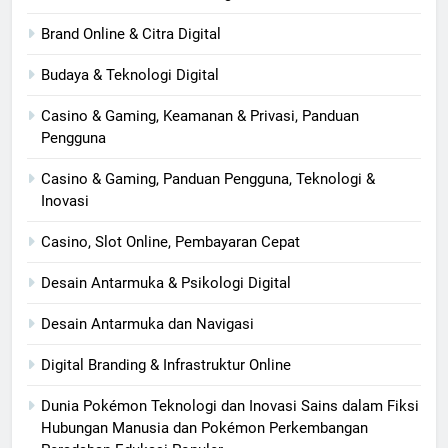
Brand Online & Citra Digital
Budaya & Teknologi Digital
Casino & Gaming, Keamanan & Privasi, Panduan
Pengguna
Casino & Gaming, Panduan Pengguna, Teknologi &
Inovasi
Casino, Slot Online, Pembayaran Cepat
Desain Antarmuka & Psikologi Digital
Desain Antarmuka dan Navigasi
Digital Branding & Infrastruktur Online
Dunia Pokémon Teknologi dan Inovasi Sains dalam Fiksi
Hubungan Manusia dan Pokémon Perkembangan