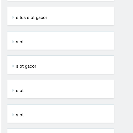
situs slot gacor
slot
slot gacor
slot
slot