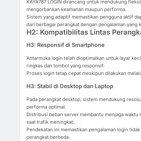
KAYA787 LOGIN dirancang untuk mendukung fleksibi
mengorbankan keamanan maupun performa.
Sistem yang adaptif memastikan pengguna aktif d
dari berbagai perangkat dengan pengalaman yang k
H2: Kompatibilitas Lintas Perangk
H3: Responsif di Smartphone
Antarmuka login telah dioptimalkan untuk layar kec
ringkas dan tombol yang responsif.
Proses login tetap cepat meskipun dilakukan melalui
H3: Stabil di Desktop dan Laptop
Pada perangkat desktop, sistem mendukung resolus
performa optimal.
Distribusi beban server membantu menjaga waktu 
saat trafik meningkat.
Pendekatan ini memastikan pengalaman login tida
perangkat berbeda.