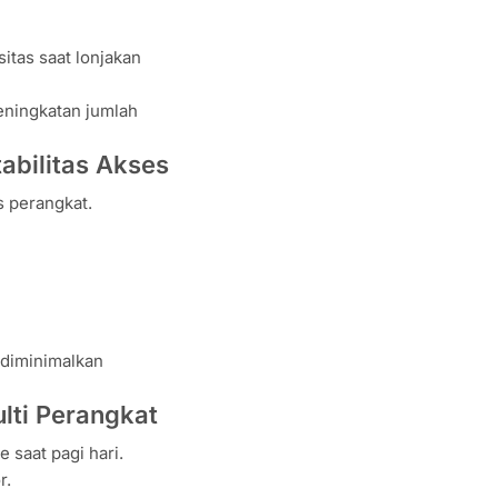
tas saat lonjakan
peningkatan jumlah
abilitas Akses
s perangkat.
 diminimalkan
lti Perangkat
saat pagi hari.
r.