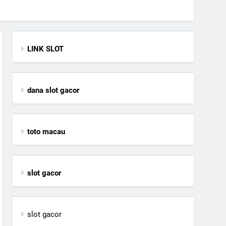
LINK SLOT
dana slot gacor
toto macau
slot gacor
slot gacor