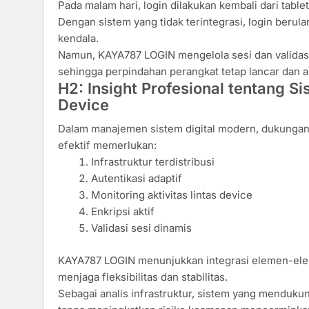
Pada malam hari, login dilakukan kembali dari table
Dengan sistem yang tidak terintegrasi, login berul
kendala.
Namun, KAYA787 LOGIN mengelola sesi dan validas
sehingga perpindahan perangkat tetap lancar dan 
H2: Insight Profesional tentang Si
Device
Dalam manajemen sistem digital modern, dukungan
efektif memerlukan:
Infrastruktur terdistribusi
Autentikasi adaptif
Monitoring aktivitas lintas device
Enkripsi aktif
Validasi sesi dinamis
KAYA787 LOGIN menunjukkan integrasi elemen-ele
menjaga fleksibilitas dan stabilitas.
Sebagai analis infrastruktur, sistem yang menduku