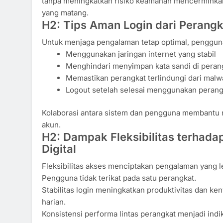
tanpa meningkatkan risiko keamanan mencerminkan
yang matang.
H2: Tips Aman Login dari Perang
Untuk menjaga pengalaman tetap optimal, penggun
Menggunakan jaringan internet yang stabil
Menghindari menyimpan kata sandi di perang
Memastikan perangkat terlindungi dari malw
Logout setelah selesai menggunakan peran
Kolaborasi antara sistem dan pengguna membantu
akun.
H2: Dampak Fleksibilitas terhad
Digital
Fleksibilitas akses menciptakan pengalaman yang l
Pengguna tidak terikat pada satu perangkat.
Stabilitas login meningkatkan produktivitas dan k
harian.
Konsistensi performa lintas perangkat menjadi indik