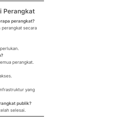
i Perangkat
erapa perangkat?
s perangkat secara
iperlukan.
p?
 semua perangkat.
akses.
nfrastruktur yang
rangkat publik?
elah selesai.