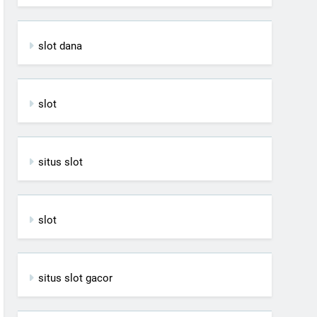
slot dana
slot
situs slot
slot
situs slot gacor