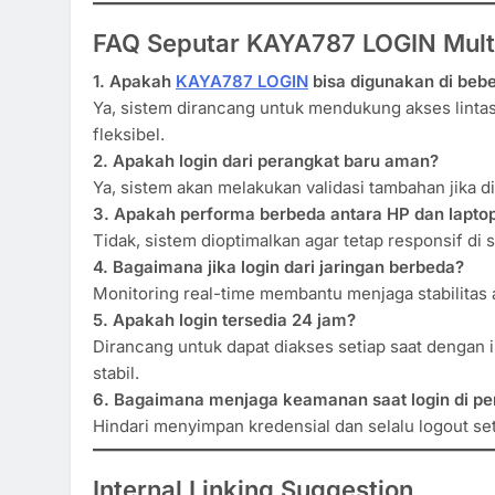
FAQ Seputar KAYA787 LOGIN Mult
1. Apakah
KAYA787 LOGIN
bisa digunakan di beb
Ya, sistem dirancang untuk mendukung akses linta
fleksibel.
2. Apakah login dari perangkat baru aman?
Ya, sistem akan melakukan validasi tambahan jika d
3. Apakah performa berbeda antara HP dan lapto
Tidak, sistem dioptimalkan agar tetap responsif di
4. Bagaimana jika login dari jaringan berbeda?
Monitoring real-time membantu menjaga stabilitas 
5. Apakah login tersedia 24 jam?
Dirancang untuk dapat diakses setiap saat dengan i
stabil.
6. Bagaimana menjaga keamanan saat login di pe
Hindari menyimpan kredensial dan selalu logout set
Internal Linking Suggestion