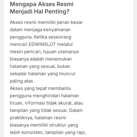
Mengapa Akses Resmi
Menjadi Hal Penting?
Akses resmi memiliki peran besar
dalam menjaga kenyamanan
pengguna. Ketika seseorang
mencari EDWINSLOT melalui
mesin pencari, tujuan utamanya
biasanya adalah menemukan
halaman yang sesuai, bukan
sekadar halaman yang muncul
paling atas.
Akses yang tepat membantu
pengguna menghindari halaman
tiruan, informasi tidak akurat, atau
tampilan yang tidak sesuai. Dalam
praktiknya, halaman resmi
biasanya memiliki struktur yang
lebih konsisten, tampilan yang rapi,