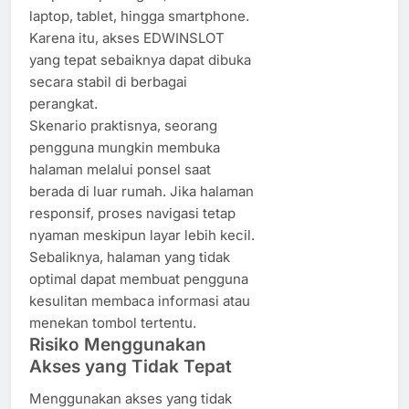
laptop, tablet, hingga smartphone.
Karena itu, akses EDWINSLOT
yang tepat sebaiknya dapat dibuka
secara stabil di berbagai
perangkat.
Skenario praktisnya, seorang
pengguna mungkin membuka
halaman melalui ponsel saat
berada di luar rumah. Jika halaman
responsif, proses navigasi tetap
nyaman meskipun layar lebih kecil.
Sebaliknya, halaman yang tidak
optimal dapat membuat pengguna
kesulitan membaca informasi atau
menekan tombol tertentu.
Risiko Menggunakan
Akses yang Tidak Tepat
Menggunakan akses yang tidak