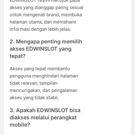
EDWINSLOT resmi merujuk pada
akses yang dianggap paling sesuai
untuk mengenali brand, membuka
halaman utama, dan memahami
informasi dengan lebih jelas.
2. Mengapa penting memilih
akses EDWINSLOT yang
tepat?
Akses yang tepat membantu
pengguna menghindari halaman
tidak relevan, tampilan
mencurigakan, dan pengalaman
akses yang tidak stabil.
3. Apakah EDWINSLOT bisa
diakses melalui perangkat
mobile?