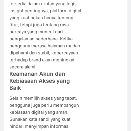
tersedia dalam urutan yang logis.
Insight pentingnya, platform digital
yang kuat bukan hanya tentang
fitur, tetapi juga tentang rasa
percaya yang muncul dari
pengalaman sederhana. Ketika
pengguna merasa halaman mudah
dipahami dan stabil, kepercayaan
terhadap brand akan meningkat
secara alami.
Keamanan Akun dan
Kebiasaan Akses yang
Baik
Selain memilih akses yang tepat,
pengguna juga perlu membangun
kebiasaan digital yang aman.
Gunakan kata sandi yang kuat,
hindari menyimpan informasi