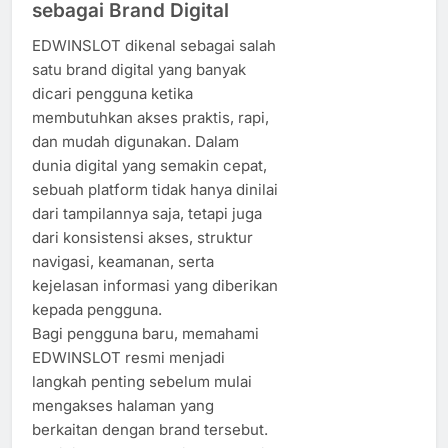
sebagai Brand Digital
EDWINSLOT dikenal sebagai salah
satu brand digital yang banyak
dicari pengguna ketika
membutuhkan akses praktis, rapi,
dan mudah digunakan. Dalam
dunia digital yang semakin cepat,
sebuah platform tidak hanya dinilai
dari tampilannya saja, tetapi juga
dari konsistensi akses, struktur
navigasi, keamanan, serta
kejelasan informasi yang diberikan
kepada pengguna.
Bagi pengguna baru, memahami
EDWINSLOT resmi menjadi
langkah penting sebelum mulai
mengakses halaman yang
berkaitan dengan brand tersebut.