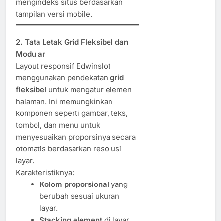
mengindeks situs berdasarkan
tampilan versi mobile.
2. Tata Letak Grid Fleksibel dan
Modular
Layout responsif Edwinslot
menggunakan pendekatan
grid
fleksibel
untuk mengatur elemen
halaman. Ini memungkinkan
komponen seperti gambar, teks,
tombol, dan menu untuk
menyesuaikan proporsinya secara
otomatis berdasarkan resolusi
layar.
Karakteristiknya:
Kolom proporsional
yang
berubah sesuai ukuran
layar.
Stacking element
di layar