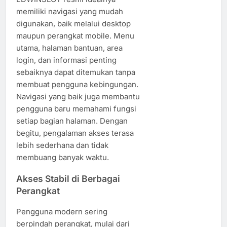
memiliki navigasi yang mudah
digunakan, baik melalui desktop
maupun perangkat mobile. Menu
utama, halaman bantuan, area
login, dan informasi penting
sebaiknya dapat ditemukan tanpa
membuat pengguna kebingungan.
Navigasi yang baik juga membantu
pengguna baru memahami fungsi
setiap bagian halaman. Dengan
begitu, pengalaman akses terasa
lebih sederhana dan tidak
membuang banyak waktu.
Akses Stabil di Berbagai
Perangkat
Pengguna modern sering
berpindah perangkat, mulai dari