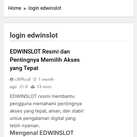
Home
login edwinslot
login edwinslot
EDWINSLOT Resmi dan
Pentingnya Memilih Akses
yang Tepat
c89fccd
1 month
ago
0
13 mins
EDWINSLOT resmi membantu
pengguna memahami pentingnya
akses yang tepat, aman, dan stabil
untuk pengalaman digital yang
lebih nyaman.
Mengenal EDWINSLOT