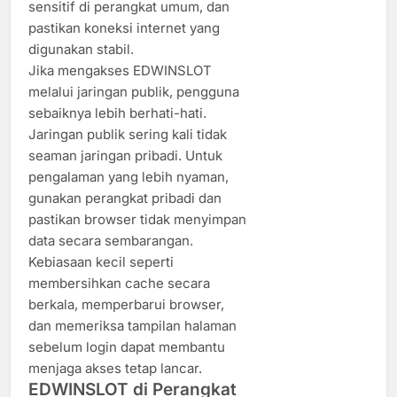
sensitif di perangkat umum, dan
pastikan koneksi internet yang
digunakan stabil.
Jika mengakses EDWINSLOT
melalui jaringan publik, pengguna
sebaiknya lebih berhati-hati.
Jaringan publik sering kali tidak
seaman jaringan pribadi. Untuk
pengalaman yang lebih nyaman,
gunakan perangkat pribadi dan
pastikan browser tidak menyimpan
data secara sembarangan.
Kebiasaan kecil seperti
membersihkan cache secara
berkala, memperbarui browser,
dan memeriksa tampilan halaman
sebelum login dapat membantu
menjaga akses tetap lancar.
EDWINSLOT di Perangkat