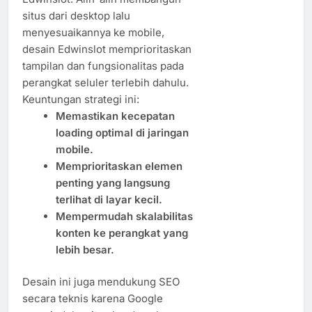
situs dari desktop lalu
menyesuaikannya ke mobile,
desain Edwinslot memprioritaskan
tampilan dan fungsionalitas pada
perangkat seluler terlebih dahulu.
Keuntungan strategi ini:
Memastikan kecepatan
loading optimal di jaringan
mobile.
Memprioritaskan elemen
penting yang langsung
terlihat di layar kecil.
Mempermudah skalabilitas
konten ke perangkat yang
lebih besar.
Desain ini juga mendukung SEO
secara teknis karena Google