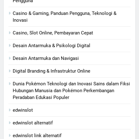
Pengguna
Casino & Gaming, Panduan Pengguna, Teknologi &
Inovasi
Casino, Slot Online, Pembayaran Cepat
Desain Antarmuka & Psikologi Digital
Desain Antarmuka dan Navigasi
Digital Branding & Infrastruktur Online
Dunia Pokémon Teknologi dan Inovasi Sains dalam Fiksi
Hubungan Manusia dan Pokémon Perkembangan
Peradaban Edukasi Populer
edwinslot
edwinslot alternatif
edwinslot link alternatif