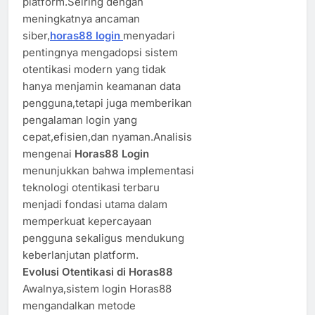
platform.Seiring dengan
meningkatnya ancaman
siber,
horas88 login
menyadari
pentingnya mengadopsi sistem
otentikasi modern yang tidak
hanya menjamin keamanan data
pengguna,tetapi juga memberikan
pengalaman login yang
cepat,efisien,dan nyaman.Analisis
mengenai
Horas88 Login
menunjukkan bahwa implementasi
teknologi otentikasi terbaru
menjadi fondasi utama dalam
memperkuat kepercayaan
pengguna sekaligus mendukung
keberlanjutan platform.
Evolusi Otentikasi di Horas88
Awalnya,sistem login Horas88
mengandalkan metode