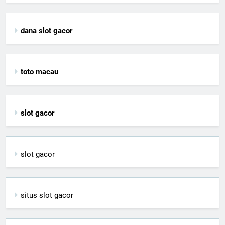
dana slot gacor
toto macau
slot gacor
slot gacor
situs slot gacor