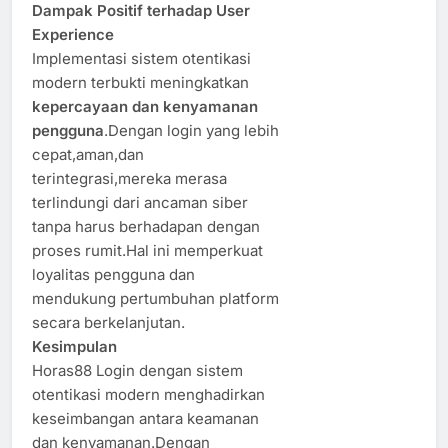
Dampak Positif terhadap User
Experience
Implementasi sistem otentikasi
modern terbukti meningkatkan
kepercayaan dan kenyamanan
pengguna
.Dengan login yang lebih
cepat,aman,dan
terintegrasi,mereka merasa
terlindungi dari ancaman siber
tanpa harus berhadapan dengan
proses rumit.Hal ini memperkuat
loyalitas pengguna dan
mendukung pertumbuhan platform
secara berkelanjutan.
Kesimpulan
Horas88 Login dengan sistem
otentikasi modern menghadirkan
keseimbangan antara keamanan
dan kenyamanan.Dengan