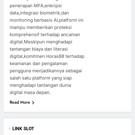
penerapan MFA,enkripsi
data,integrasi biometrik,dan
monitoring berbasis AI,platform ini
mampu memberikan proteksi
komprehensif terhadap ancaman
digital.Meskipun menghadapi
tantangan biaya dan literasi
digital,komitmen Horas88 terhadap
keamanan dan pengalaman
pengguna menjadikannya sebagai
salah satu platform yang siap
menghadapi tantangan dunia
digital masa depan.
Read More
LINK SLOT