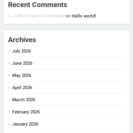
Recent Comments
A WordPress Commenter
on
Hello world!
Archives
July 2026
June 2026
May 2026
April 2026
March 2026
February 2026
January 2026