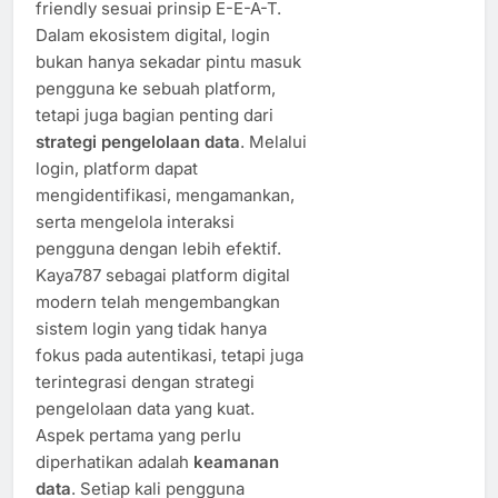
friendly sesuai prinsip E-E-A-T.
Dalam ekosistem digital, login
bukan hanya sekadar pintu masuk
pengguna ke sebuah platform,
tetapi juga bagian penting dari
strategi pengelolaan data
. Melalui
login, platform dapat
mengidentifikasi, mengamankan,
serta mengelola interaksi
pengguna dengan lebih efektif.
Kaya787 sebagai platform digital
modern telah mengembangkan
sistem login yang tidak hanya
fokus pada autentikasi, tetapi juga
terintegrasi dengan strategi
pengelolaan data yang kuat.
Aspek pertama yang perlu
diperhatikan adalah
keamanan
data
. Setiap kali pengguna