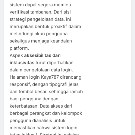
sistem dapat segera memicu
verifikasi tambahan. Dari sisi
strategi pengelolaan data, ini
merupakan bentuk proaktif dalam
melindungi akun pengguna
sekaligus menjaga keandalan
platform.
Aspek
aksesibilitas dan
inklusivitas
turut diperhatikan
dalam pengelolaan data login.
Halaman login Kaya787 dirancang
responsif, dengan tipografi jelas
dan tombol besar, sehingga ramah
bagi pengguna dengan
keterbatasan. Data akses dari
berbagai perangkat dan kelompok
pengguna dianalisis untuk
memastikan bahwa sistem login
tetap inklusif. Strategi ini sejalan