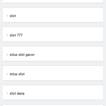
slot
slot 777
situs slot gacor
situs slot
slot dana