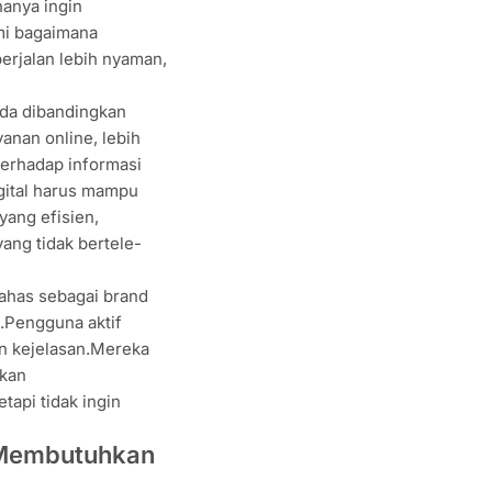
anya ingin
mi bagaimana
erjalan lebih nyaman,
eda dibandingkan
anan online, lebih
 terhadap informasi
igital harus mampu
ang efisien,
ang tidak bertele-
bahas sebagai brand
.Pengguna aktif
n kejelasan.Mereka
ikan
tapi tidak ingin
 Membutuhkan