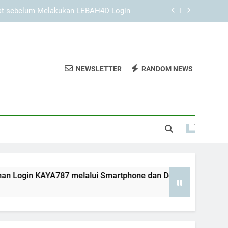
at sebelum Melakukan LEBAH4D Login
787 melalui Smartphone dan Desktop
A787 Login sebelum Mengakses Akun
NEWSLETTER
RANDOM NEWS
 Login melalui iPhone tanpa Kendala
at sebelum Melakukan LEBAH4D Login
 Choice Res.
787 melalui Smartphone dan Desktop
A787 Login sebelum Mengakses Akun
YA787 melalui Smartphone dan Desktop
Panduan Mema
3 Weeks Ago