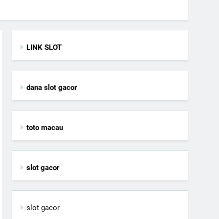
LINK SLOT
dana slot gacor
toto macau
slot gacor
slot gacor