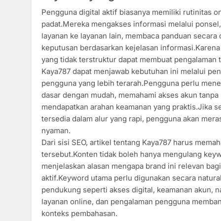
Pengguna digital aktif biasanya memiliki rutinitas o
padat.Mereka mengakses informasi melalui ponsel, 
layanan ke layanan lain, membaca panduan secara
keputusan berdasarkan kejelasan informasi.Karena i
yang tidak terstruktur dapat membuat pengalaman 
Kaya787 dapat menjawab kebutuhan ini melalui pe
pengguna yang lebih terarah.Pengguna perlu men
dasar dengan mudah, memahami akses akun tanpa 
mendapatkan arahan keamanan yang praktis.Jika s
tersedia dalam alur yang rapi, pengguna akan mera
nyaman.
Dari sisi SEO, artikel tentang Kaya787 harus mema
tersebut.Konten tidak boleh hanya mengulang keywo
menjelaskan alasan mengapa brand ini relevan bag
aktif.Keyword utama perlu digunakan secara natural
pendukung seperti akses digital, keamanan akun, na
layanan online, dan pengalaman pengguna memba
konteks pembahasan.