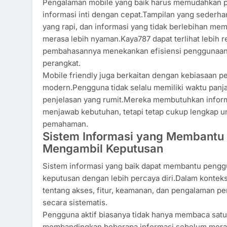
Pengalaman mobile yang baik harus memudahkan
informasi inti dengan cepat.Tampilan yang sederhan
yang rapi, dan informasi yang tidak berlebihan m
merasa lebih nyaman.Kaya787 dapat terlihat lebih r
pembahasannya menekankan efisiensi penggunaan 
perangkat.
Mobile friendly juga berkaitan dengan kebiasaan 
modern.Pengguna tidak selalu memiliki waktu pan
penjelasan yang rumit.Mereka membutuhkan infor
menjawab kebutuhan, tetapi tetap cukup lengkap
pemahaman.
Sistem Informasi yang Membantu
Mengambil Keputusan
Sistem informasi yang baik dapat membantu peng
keputusan dengan lebih percaya diri.Dalam konteks
tentang akses, fitur, keamanan, dan pengalaman p
secara sistematis.
Pengguna aktif biasanya tidak hanya membaca sat
membandingkan beberapa informasi sebelum meras