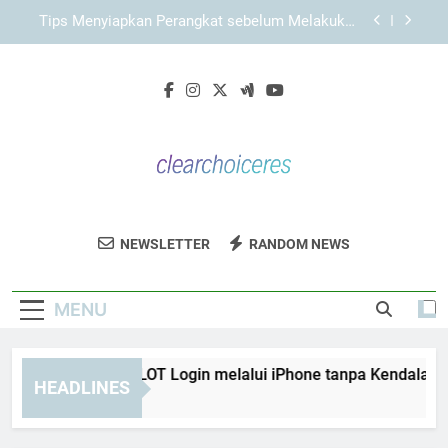
Skip
Langkah Aman Login KAYA787 melalui
to
Smartphone dan Desktop
content
Panduan Memastikan Alamat Halaman KAYA787
Login sebelum Mengakses Akun
Langkah EDWINSLOT Login melalui iPhone tanpa
Kendala
Tips Menyiapkan Perangkat sebelum Melakukan
LEBAH4D Login
Langkah Aman Login KAYA787 melalui
Smartphone dan Desktop
Clear Choice Res
Dapatkan Layanan Real Estate Profesional
Panduan Memastikan Alamat Halaman KAYA787
NEWSLETTER
RANDOM NEWS
Login sebelum Mengakses Akun
Untuk Properti Anda Dari Clear Choice Res.
MENU
ngkah EDWINSLOT Login melalui iPhone tanpa Kendala
HEADLINES
Weeks Ago