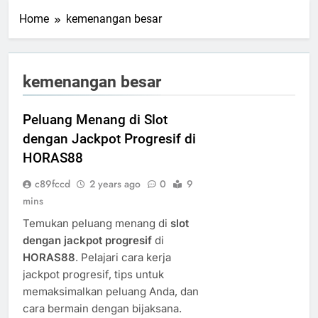
Home
kemenangan besar
kemenangan besar
Peluang Menang di Slot
dengan Jackpot Progresif di
HORAS88
c89fccd
2 years ago
0
9
mins
Temukan peluang menang di
slot
dengan jackpot progresif
di
HORAS88
. Pelajari cara kerja
jackpot progresif, tips untuk
memaksimalkan peluang Anda, dan
cara bermain dengan bijaksana.