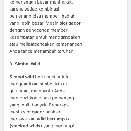
kemenangan besar meningkat,
karena setiap kombinasi
pemenang bisa memberi hadiah
yang lebih besar. Mesin
slot gacor
dengan pengganda memberi
kesempatan untuk menggandakan
atau melipatgandakan kemenangan
Anda tanpa menambah taruhan.
3.
Simbol Wild
Simbol wild
berfungsi untuk
menggantikan simbol lain di
gulungan, membantu Anda
membuat kombinasi pemenang
yang lebih banyak. Beberapa
mesin
slot gacor
bahkan
menawarkan
wild bertumpuk
(stacked wilds)
yang menutupi