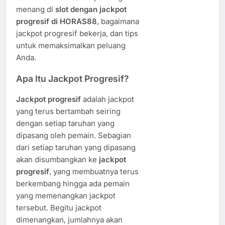
menang di
slot dengan jackpot
progresif di HORAS88
, bagaimana
jackpot progresif bekerja, dan tips
untuk memaksimalkan peluang
Anda.
Apa Itu Jackpot Progresif?
Jackpot progresif
adalah jackpot
yang terus bertambah seiring
dengan setiap taruhan yang
dipasang oleh pemain. Sebagian
dari setiap taruhan yang dipasang
akan disumbangkan ke
jackpot
progresif
, yang membuatnya terus
berkembang hingga ada pemain
yang memenangkan jackpot
tersebut. Begitu jackpot
dimenangkan, jumlahnya akan