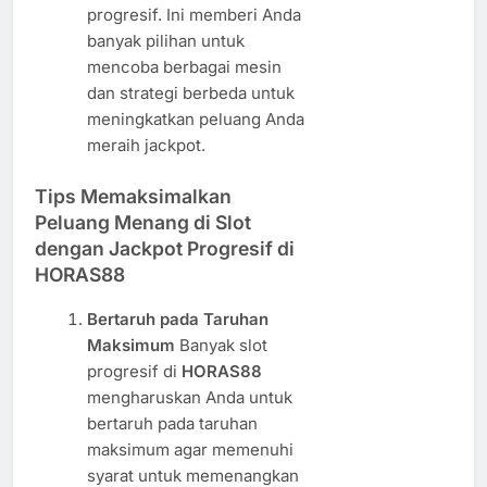
progresif. Ini memberi Anda
banyak pilihan untuk
mencoba berbagai mesin
dan strategi berbeda untuk
meningkatkan peluang Anda
meraih jackpot.
Tips Memaksimalkan
Peluang Menang di Slot
dengan Jackpot Progresif di
HORAS88
Bertaruh pada Taruhan
Maksimum
Banyak slot
progresif di
HORAS88
mengharuskan Anda untuk
bertaruh pada taruhan
maksimum agar memenuhi
syarat untuk memenangkan