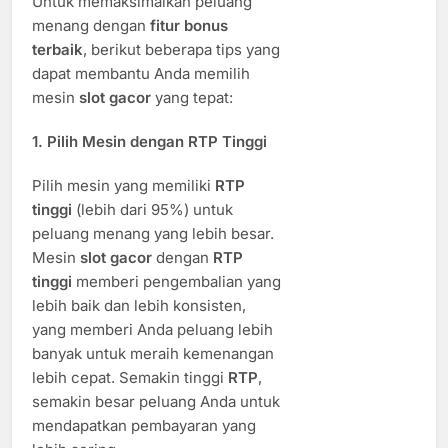
Untuk memaksimalkan peluang
menang dengan
fitur bonus
terbaik
, berikut beberapa tips yang
dapat membantu Anda memilih
mesin
slot gacor
yang tepat:
1.
Pilih Mesin dengan RTP Tinggi
Pilih mesin yang memiliki
RTP
tinggi
(lebih dari 95%) untuk
peluang menang yang lebih besar.
Mesin
slot gacor
dengan
RTP
tinggi
memberi pengembalian yang
lebih baik dan lebih konsisten,
yang memberi Anda peluang lebih
banyak untuk meraih kemenangan
lebih cepat. Semakin tinggi
RTP
,
semakin besar peluang Anda untuk
mendapatkan pembayaran yang