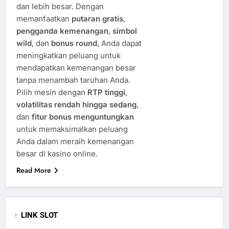
dan lebih besar. Dengan
memanfaatkan
putaran gratis
,
pengganda kemenangan
,
simbol
wild
, dan
bonus round
, Anda dapat
meningkatkan peluang untuk
mendapatkan kemenangan besar
tanpa menambah taruhan Anda.
Pilih mesin dengan
RTP tinggi
,
volatilitas rendah hingga sedang
,
dan
fitur bonus menguntungkan
untuk memaksimalkan peluang
Anda dalam meraih kemenangan
besar di kasino online.
Read More
LINK SLOT