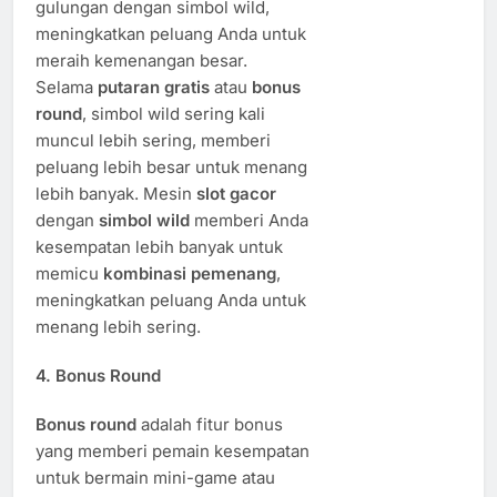
gulungan dengan simbol wild,
meningkatkan peluang Anda untuk
meraih kemenangan besar.
Selama
putaran gratis
atau
bonus
round
, simbol wild sering kali
muncul lebih sering, memberi
peluang lebih besar untuk menang
lebih banyak. Mesin
slot gacor
dengan
simbol wild
memberi Anda
kesempatan lebih banyak untuk
memicu
kombinasi pemenang
,
meningkatkan peluang Anda untuk
menang lebih sering.
4.
Bonus Round
Bonus round
adalah fitur bonus
yang memberi pemain kesempatan
untuk bermain mini-game atau