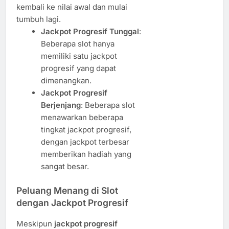
kembali ke nilai awal dan mulai
tumbuh lagi.
Jackpot Progresif Tunggal
:
Beberapa slot hanya
memiliki satu jackpot
progresif yang dapat
dimenangkan.
Jackpot Progresif
Berjenjang
: Beberapa slot
menawarkan beberapa
tingkat jackpot progresif,
dengan jackpot terbesar
memberikan hadiah yang
sangat besar.
Peluang Menang di Slot
dengan Jackpot Progresif
Meskipun
jackpot progresif