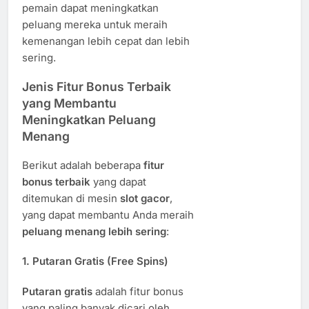
pemain dapat meningkatkan
peluang mereka untuk meraih
kemenangan lebih cepat dan lebih
sering.
Jenis Fitur Bonus Terbaik
yang Membantu
Meningkatkan Peluang
Menang
Berikut adalah beberapa
fitur
bonus terbaik
yang dapat
ditemukan di mesin
slot gacor
,
yang dapat membantu Anda meraih
peluang menang lebih sering
:
1.
Putaran Gratis (Free Spins)
Putaran gratis
adalah fitur bonus
yang paling banyak dicari oleh