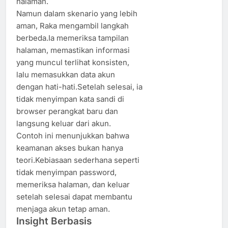
halaman.
Namun dalam skenario yang lebih
aman, Raka mengambil langkah
berbeda.Ia memeriksa tampilan
halaman, memastikan informasi
yang muncul terlihat konsisten,
lalu memasukkan data akun
dengan hati-hati.Setelah selesai, ia
tidak menyimpan kata sandi di
browser perangkat baru dan
langsung keluar dari akun.
Contoh ini menunjukkan bahwa
keamanan akses bukan hanya
teori.Kebiasaan sederhana seperti
tidak menyimpan password,
memeriksa halaman, dan keluar
setelah selesai dapat membantu
menjaga akun tetap aman.
Insight Berbasis