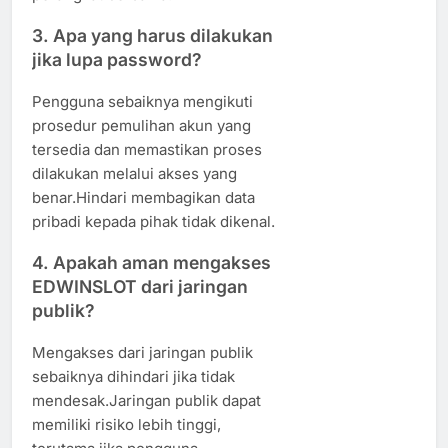
3. Apa yang harus dilakukan
jika lupa password?
Pengguna sebaiknya mengikuti
prosedur pemulihan akun yang
tersedia dan memastikan proses
dilakukan melalui akses yang
benar.Hindari membagikan data
pribadi kepada pihak tidak dikenal.
4. Apakah aman mengakses
EDWINSLOT dari jaringan
publik?
Mengakses dari jaringan publik
sebaiknya dihindari jika tidak
mendesak.Jaringan publik dapat
memiliki risiko lebih tinggi,