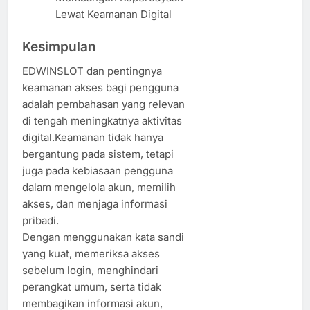
Lewat Keamanan Digital
Kesimpulan
EDWINSLOT dan pentingnya
keamanan akses bagi pengguna
adalah pembahasan yang relevan
di tengah meningkatnya aktivitas
digital.Keamanan tidak hanya
bergantung pada sistem, tetapi
juga pada kebiasaan pengguna
dalam mengelola akun, memilih
akses, dan menjaga informasi
pribadi.
Dengan menggunakan kata sandi
yang kuat, memeriksa akses
sebelum login, menghindari
perangkat umum, serta tidak
membagikan informasi akun,