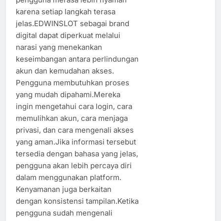
karena setiap langkah terasa
jelas.EDWINSLOT sebagai brand
digital dapat diperkuat melalui
narasi yang menekankan
keseimbangan antara perlindungan
akun dan kemudahan akses.
Pengguna membutuhkan proses
yang mudah dipahami.Mereka
ingin mengetahui cara login, cara
memulihkan akun, cara menjaga
privasi, dan cara mengenali akses
yang aman.Jika informasi tersebut
tersedia dengan bahasa yang jelas,
pengguna akan lebih percaya diri
dalam menggunakan platform.
Kenyamanan juga berkaitan
dengan konsistensi tampilan.Ketika
pengguna sudah mengenali