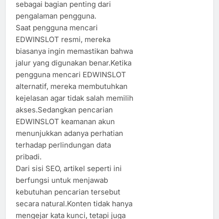
sebagai bagian penting dari
pengalaman pengguna.
Saat pengguna mencari
EDWINSLOT resmi, mereka
biasanya ingin memastikan bahwa
jalur yang digunakan benar.Ketika
pengguna mencari EDWINSLOT
alternatif, mereka membutuhkan
kejelasan agar tidak salah memilih
akses.Sedangkan pencarian
EDWINSLOT keamanan akun
menunjukkan adanya perhatian
terhadap perlindungan data
pribadi.
Dari sisi SEO, artikel seperti ini
berfungsi untuk menjawab
kebutuhan pencarian tersebut
secara natural.Konten tidak hanya
mengejar kata kunci, tetapi juga