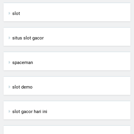
slot
situs slot gacor
spaceman
slot demo
slot gacor hari ini