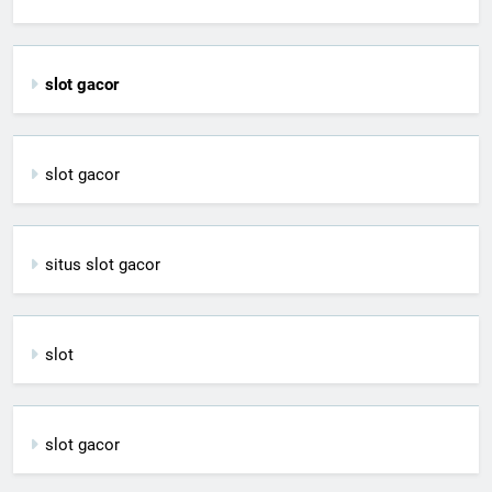
slot gacor
slot gacor
situs slot gacor
slot
slot gacor