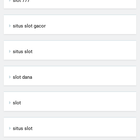
slot 777
situs slot gacor
situs slot
slot dana
slot
situs slot