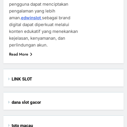
pengguna dapat menciptakan
pengalaman yang lebih
aman.
edwinslot
sebagai brand
digital dapat diperkuat melalui
konten edukatif yang menekankan
kejelasan, kenyamanan, dan
perlindungan akun.
Read More
LINK SLOT
dana slot gacor
toto macau