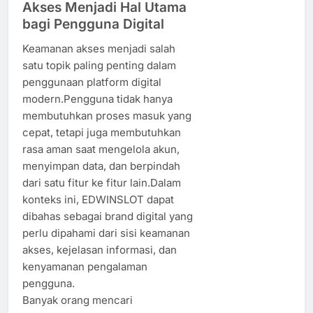
Akses Menjadi Hal Utama
bagi Pengguna Digital
Keamanan akses menjadi salah
satu topik paling penting dalam
penggunaan platform digital
modern.Pengguna tidak hanya
membutuhkan proses masuk yang
cepat, tetapi juga membutuhkan
rasa aman saat mengelola akun,
menyimpan data, dan berpindah
dari satu fitur ke fitur lain.Dalam
konteks ini, EDWINSLOT dapat
dibahas sebagai brand digital yang
perlu dipahami dari sisi keamanan
akses, kejelasan informasi, dan
kenyamanan pengalaman
pengguna.
Banyak orang mencari