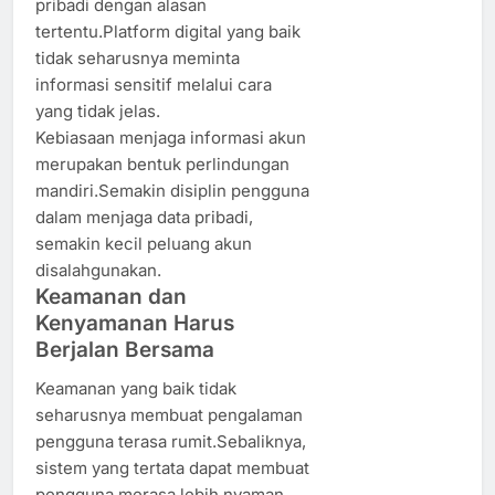
pribadi dengan alasan
tertentu.Platform digital yang baik
tidak seharusnya meminta
informasi sensitif melalui cara
yang tidak jelas.
Kebiasaan menjaga informasi akun
merupakan bentuk perlindungan
mandiri.Semakin disiplin pengguna
dalam menjaga data pribadi,
semakin kecil peluang akun
disalahgunakan.
Keamanan dan
Kenyamanan Harus
Berjalan Bersama
Keamanan yang baik tidak
seharusnya membuat pengalaman
pengguna terasa rumit.Sebaliknya,
sistem yang tertata dapat membuat
pengguna merasa lebih nyaman