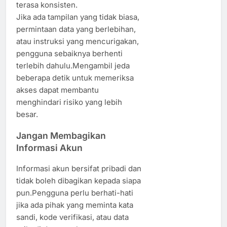
terasa konsisten.
Jika ada tampilan yang tidak biasa,
permintaan data yang berlebihan,
atau instruksi yang mencurigakan,
pengguna sebaiknya berhenti
terlebih dahulu.Mengambil jeda
beberapa detik untuk memeriksa
akses dapat membantu
menghindari risiko yang lebih
besar.
Jangan Membagikan
Informasi Akun
Informasi akun bersifat pribadi dan
tidak boleh dibagikan kepada siapa
pun.Pengguna perlu berhati-hati
jika ada pihak yang meminta kata
sandi, kode verifikasi, atau data