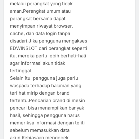
melalui perangkat yang tidak
aman.Perangkat umum atau
perangkat bersama dapat
menyimpan riwayat browser,
cache, dan data login tanpa
disadari.Jika pengguna mengakses
EDWINSLOT dari perangkat seperti
itu, mereka perlu lebih berhati-hati
agar informasi akun tidak
tertinggal.
Selain itu, pengguna juga perlu
waspada terhadap halaman yang
terlihat mirip dengan brand
tertentu.Pencarian brand di mesin
pencari bisa menampilkan banyak
hasil, sehingga pengguna harus
memeriksa informasi dengan teliti
sebelum memasukkan data
akun.Kebiasaan mengecek