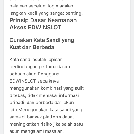
halaman sebelum login adalah
langkah kecil yang sangat penting.
Prinsip Dasar Keamanan
Akses EDWINSLOT
Gunakan Kata Sandi yang
Kuat dan Berbeda
Kata sandi adalah lapisan
perlindungan pertama dalam
sebuah akun.Pengguna
EDWINSLOT sebaiknya
menggunakan kombinasi yang sulit
ditebak, tidak memakai informasi
pribadi, dan berbeda dari akun
lain.Menggunakan kata sandi yang
sama di banyak platform dapat
meningkatkan risiko jika salah satu
akun mengalami masalah.