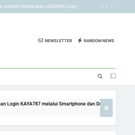
at sebelum Melakukan LEBAH4D Login
787 melalui Smartphone dan Desktop
A787 Login sebelum Mengakses Akun
NEWSLETTER
RANDOM NEWS
 Login melalui iPhone tanpa Kendala
at sebelum Melakukan LEBAH4D Login
 Choice Res.
787 melalui Smartphone dan Desktop
A787 Login sebelum Mengakses Akun
YA787 melalui Smartphone dan Desktop
Panduan Mema
3 Weeks Ago