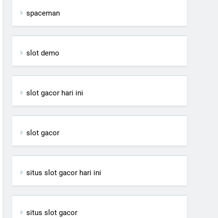
spaceman
slot demo
slot gacor hari ini
slot gacor
situs slot gacor hari ini
situs slot gacor