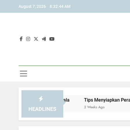
Skip
August 7, 2026
8:32:45 AM
to
content
Cle
Dapatkan L
iPhone tanpa Kendala
Tips Menyiapkan Perangkat seb
2 Weeks Ago
HEADLINES