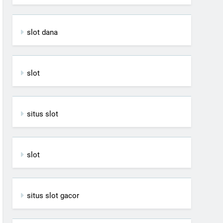
slot dana
slot
situs slot
slot
situs slot gacor