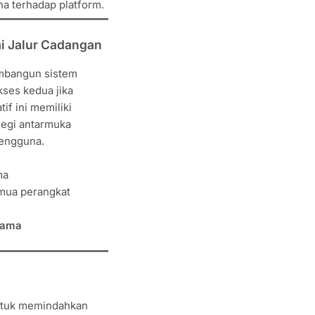
a terhadap platform.
i Jalur Cadangan
embangun sistem
kses kedua jika
if ini memiliki
segi antarmuka
pengguna.
ma
emua perangkat
tama
tuk memindahkan