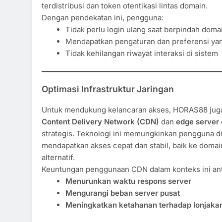
terdistribusi dan token otentikasi lintas domain.
Dengan pendekatan ini, pengguna:
Tidak perlu login ulang saat berpindah doma
Mendapatkan pengaturan dan preferensi ya
Tidak kehilangan riwayat interaksi di sistem
Optimasi Infrastruktur Jaringan
Untuk mendukung kelancaran akses, HORAS88 jug
Content Delivery Network (CDN)
dan
edge server
strategis. Teknologi ini memungkinkan pengguna di
mendapatkan akses cepat dan stabil, baik ke dom
alternatif.
Keuntungan penggunaan CDN dalam konteks ini anta
Menurunkan waktu respons server
Mengurangi beban server pusat
Meningkatkan ketahanan terhadap lonjakan