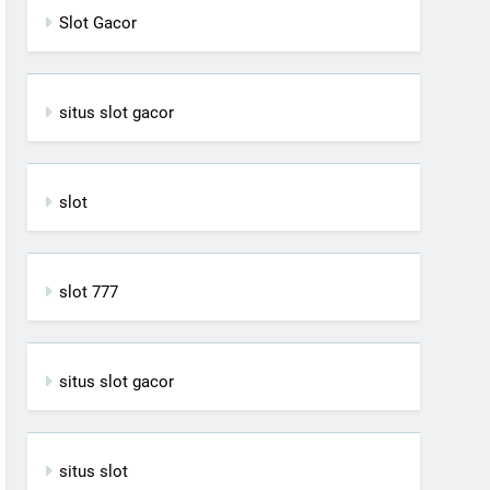
Slot Gacor
situs slot gacor
slot
slot 777
situs slot gacor
situs slot