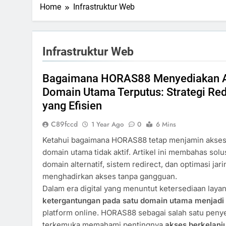
Home
Infrastruktur Web
Infrastruktur Web
Bagaimana HORAS88 Menyediakan A
Domain Utama Terputus: Strategi Red
yang Efisien
C89fccd
1 Year Ago
0
6 Mins
Ketahui bagaimana HORAS88 tetap menjamin akse
domain utama tidak aktif. Artikel ini membahas solus
domain alternatif, sistem redirect, dan optimasi jar
menghadirkan akses tanpa gangguan.
Dalam era digital yang menuntut ketersediaan laya
ketergantungan pada satu domain utama menjadi r
platform online. HORAS88 sebagai salah satu penyed
terkemuka memahami pentingnya
akses berkelanj