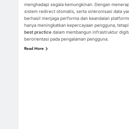
menghadapi segala kemungkinan. Dengan menerapka
sistem redirect otomatis, serta sinkronisasi data
berhasil menjaga performa dan keandalan platformny
hanya meningkatkan kepercayaan pengguna, tetapi
best practice
dalam membangun infrastruktur digit
berorientasi pada pengalaman pengguna.
Read More