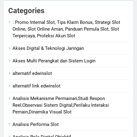
Categories
: Promo Internal Slot, Tips Klaim Bonus, Strategi Slot
Online, Slot Online Aman, Panduan Pemula Slot, Slot
Terpercaya, Proteksi Akun Slot
Akses Digital & Teknologi Jaringan
Akses Multi Perangkat dan Sistem Login
alternatif edwinslot
alternatif link edwinslot
Analisis Mekanisme Permainan,Studi Respon
Reel,Observasi Sistem Digital,Perilaku Interaksi
Pemain,Dinamika Visual Slot
Analisis Performa Slot