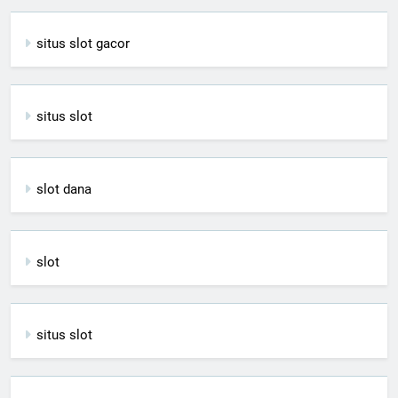
situs slot gacor
situs slot
slot dana
slot
situs slot