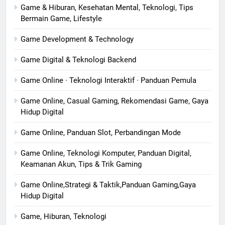
Game & Hiburan, Kesehatan Mental, Teknologi, Tips
Bermain Game, Lifestyle
Game Development & Technology
Game Digital & Teknologi Backend
Game Online · Teknologi Interaktif · Panduan Pemula
Game Online, Casual Gaming, Rekomendasi Game, Gaya
Hidup Digital
Game Online, Panduan Slot, Perbandingan Mode
Game Online, Teknologi Komputer, Panduan Digital,
Keamanan Akun, Tips & Trik Gaming
Game Online,Strategi & Taktik,Panduan Gaming,Gaya
Hidup Digital
Game, Hiburan, Teknologi