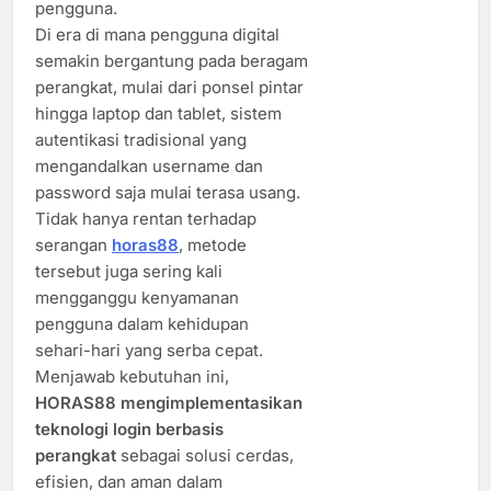
pengguna.
Di era di mana pengguna digital
semakin bergantung pada beragam
perangkat, mulai dari ponsel pintar
hingga laptop dan tablet, sistem
autentikasi tradisional yang
mengandalkan username dan
password saja mulai terasa usang.
Tidak hanya rentan terhadap
serangan
horas88
, metode
tersebut juga sering kali
mengganggu kenyamanan
pengguna dalam kehidupan
sehari-hari yang serba cepat.
Menjawab kebutuhan ini,
HORAS88 mengimplementasikan
teknologi login berbasis
perangkat
sebagai solusi cerdas,
efisien, dan aman dalam