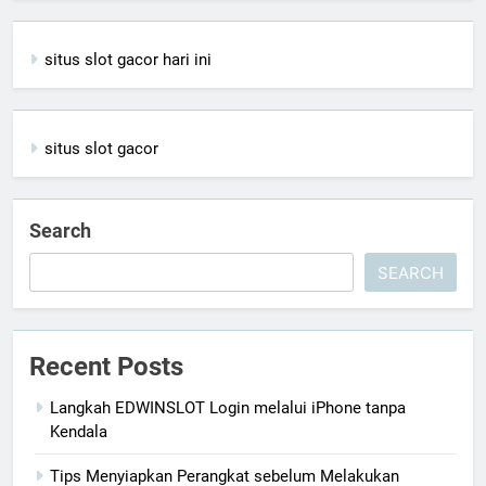
situs slot gacor hari ini
situs slot gacor
Search
SEARCH
Recent Posts
Langkah EDWINSLOT Login melalui iPhone tanpa
Kendala
Tips Menyiapkan Perangkat sebelum Melakukan