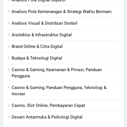
Analisis Pola Digital Objektif
Analisis Pola Kemenangan & Strategi Waktu Bermain
Analisis Visual & Distribusi Simbol
Arsitektur & Infrastruktur Digital
Brand Online & Citra Digital
Budaya & Teknologi Digital
Casino & Gaming, Keamanan & Privasi, Panduan
Pengguna
Casino & Gaming, Panduan Pengguna, Teknologi &
Inovasi
Casino, Slot Online, Pembayaran Cepat
Desain Antarmuka & Psikologi Digital