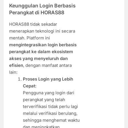
Keunggulan Login Berbasis
Perangkat di HORAS88
HORAS88 tidak sekadar
menerapkan teknologi ini secara
mentah. Platform ini
mengintegrasikan login berbasis
perangkat ke dalam ekosistem
akses yang menyeluruh dan
efisien
, dengan manfaat antara
lain:
Proses Login yang Lebih
Cepat:
Pengguna yang login dari
perangkat yang telah
terverifikasi tidak perlu lagi
melalui verifikasi berulang,
sehingga menghemat waktu
dan meningkatkan