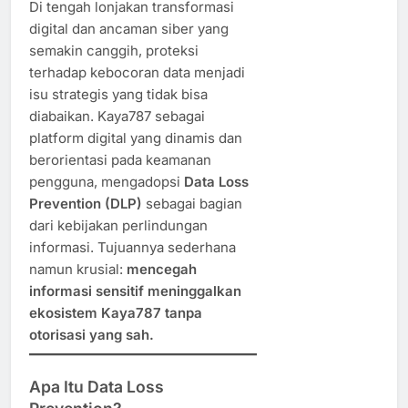
Di tengah lonjakan transformasi
digital dan ancaman siber yang
semakin canggih, proteksi
terhadap kebocoran data menjadi
isu strategis yang tidak bisa
diabaikan. Kaya787 sebagai
platform digital yang dinamis dan
berorientasi pada keamanan
pengguna, mengadopsi
Data Loss
Prevention (DLP)
sebagai bagian
dari kebijakan perlindungan
informasi. Tujuannya sederhana
namun krusial:
mencegah
informasi sensitif meninggalkan
ekosistem Kaya787 tanpa
otorisasi yang sah.
Apa Itu Data Loss