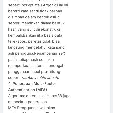
seperti bcrypt atau Argon2.Hal ini
berarti kata sandi tidak pernah
disimpan dalam bentuk asli di
server, melainkan dalam bentuk
hash yang sulit direkonstruksi
kembali.Bahkan jika basis data
terekspos, peretas tidak bisa
langsung mengetahui kata sandi
asli pengguna.Penambahan
salt
pada setiap hash semakin
memperkuat sistem, mencegah
penggunaan tabel pra-hitung
seperti
rainbow table attack
.
4. Penerapan Multi-Factor
Authentication (MFA)
Algoritma autentikasi Horas88 juga
mencakup penerapan
MFA.Pengguna diwajibkan