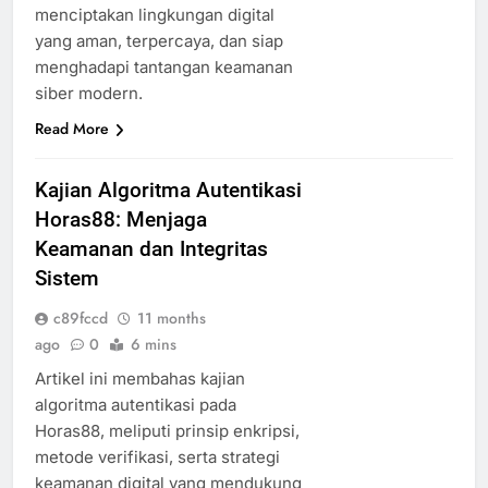
menciptakan lingkungan digital
yang aman, terpercaya, dan siap
menghadapi tantangan keamanan
siber modern.
Read More
Kajian Algoritma Autentikasi
Horas88: Menjaga
Keamanan dan Integritas
Sistem
c89fccd
11 months
ago
0
6 mins
Artikel ini membahas kajian
algoritma autentikasi pada
Horas88, meliputi prinsip enkripsi,
metode verifikasi, serta strategi
keamanan digital yang mendukung