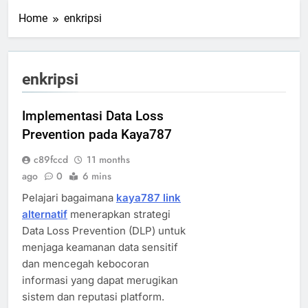
Home
enkripsi
enkripsi
Implementasi Data Loss
Prevention pada Kaya787
c89fccd
11 months
ago
0
6 mins
Pelajari bagaimana
kaya787 link
alternatif
menerapkan strategi
Data Loss Prevention (DLP) untuk
menjaga keamanan data sensitif
dan mencegah kebocoran
informasi yang dapat merugikan
sistem dan reputasi platform.