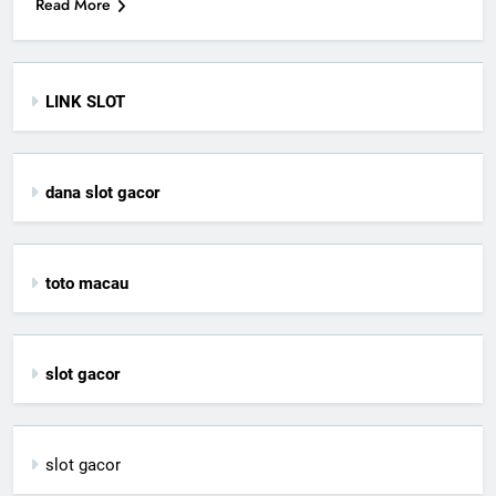
Read More
LINK SLOT
dana slot gacor
toto macau
slot gacor
slot gacor