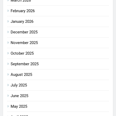
March 2026
February 2026
January 2026
December 2025
November 2025
October 2025
September 2025
August 2025
July 2025
June 2025
May 2025