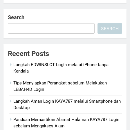
Search
SEARCH
Recent Posts
Langkah EDWINSLOT Login melalui iPhone tanpa
Kendala
Tips Menyiapkan Perangkat sebelum Melakukan
LEBAH4D Login
Langkah Aman Login KAYA787 melalui Smartphone dan
Desktop
Panduan Memastikan Alamat Halaman KAYA787 Login
sebelum Mengakses Akun