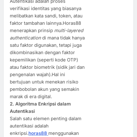
Autentikasi adalah proses
verifikasi identitas yang biasanya
melibatkan kata sandi, token, atau
faktor tambahan lainnya.Horas88
menerapkan prinsip
multi-layered
authentication
di mana tidak hanya
satu faktor digunakan, tetapi juga
dikombinasikan dengan faktor
kepemilikan (seperti kode OTP)
atau faktor biometrik (sidik jari dan
pengenalan wajah).Hal ini
bertujuan untuk menekan risiko
pembobolan akun yang semakin
marak di era digital.
2. Algoritma Enkripsi dalam
Autentikasi
Salah satu elemen penting dalam
autentikasi adalah
enkripsi.
horas88
menggunakan