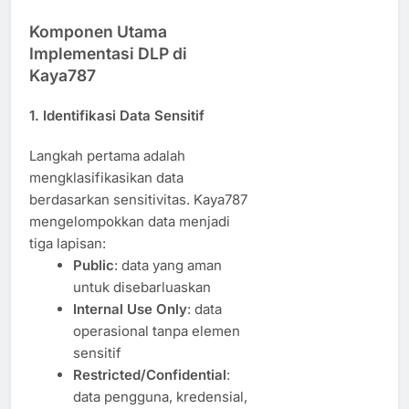
Komponen Utama
Implementasi DLP di
Kaya787
1.
Identifikasi Data Sensitif
Langkah pertama adalah
mengklasifikasikan data
berdasarkan sensitivitas. Kaya787
mengelompokkan data menjadi
tiga lapisan:
Public
: data yang aman
untuk disebarluaskan
Internal Use Only
: data
operasional tanpa elemen
sensitif
Restricted/Confidential
:
data pengguna, kredensial,