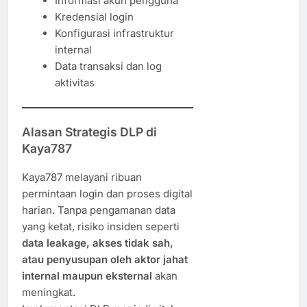
Informasi akun pengguna
Kredensial login
Konfigurasi infrastruktur
internal
Data transaksi dan log
aktivitas
Alasan Strategis DLP di
Kaya787
Kaya787 melayani ribuan
permintaan login dan proses digital
harian. Tanpa pengamanan data
yang ketat, risiko insiden seperti
data leakage, akses tidak sah,
atau penyusupan oleh aktor jahat
internal maupun eksternal
akan
meningkat.