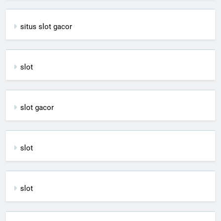
situs slot gacor
slot
slot gacor
slot
slot