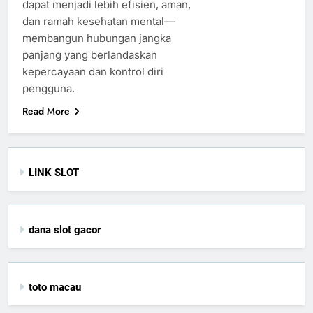
dapat menjadi lebih efisien, aman,
dan ramah kesehatan mental—
membangun hubungan jangka
panjang yang berlandaskan
kepercayaan dan kontrol diri
pengguna.
Read More
LINK SLOT
dana slot gacor
toto macau