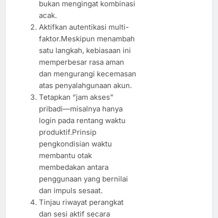
bukan mengingat kombinasi
acak.
Aktifkan autentikasi multi-
faktor.Meskipun menambah
satu langkah, kebiasaan ini
memperbesar rasa aman
dan mengurangi kecemasan
atas penyalahgunaan akun.
Tetapkan “jam akses”
pribadi—misalnya hanya
login pada rentang waktu
produktif.Prinsip
pengkondisian waktu
membantu otak
membedakan antara
penggunaan yang bernilai
dan impuls sesaat.
Tinjau riwayat perangkat
dan sesi aktif secara