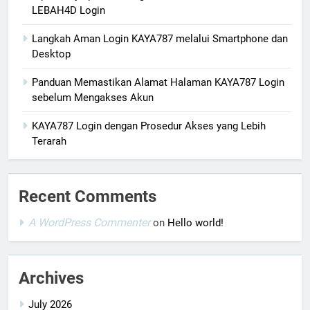
LEBAH4D Login
Langkah Aman Login KAYA787 melalui Smartphone dan
Desktop
Panduan Memastikan Alamat Halaman KAYA787 Login
sebelum Mengakses Akun
KAYA787 Login dengan Prosedur Akses yang Lebih
Terarah
Recent Comments
A WordPress Commenter
on
Hello world!
Archives
July 2026