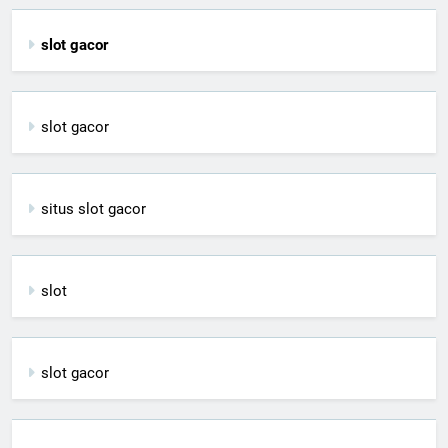
slot gacor
slot gacor
situs slot gacor
slot
slot gacor