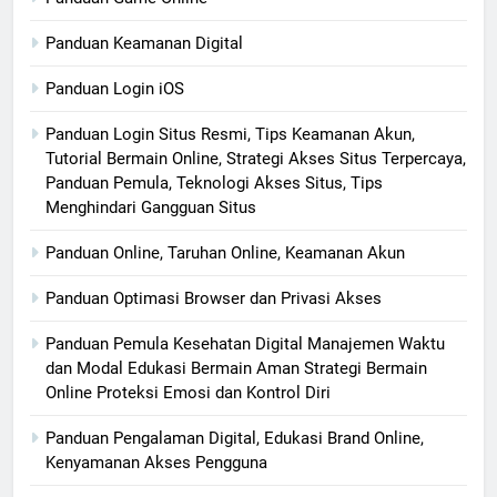
Panduan Keamanan Digital
Panduan Login iOS
Panduan Login Situs Resmi, Tips Keamanan Akun,
Tutorial Bermain Online, Strategi Akses Situs Terpercaya,
Panduan Pemula, Teknologi Akses Situs, Tips
Menghindari Gangguan Situs
Panduan Online, Taruhan Online, Keamanan Akun
Panduan Optimasi Browser dan Privasi Akses
Panduan Pemula Kesehatan Digital Manajemen Waktu
dan Modal Edukasi Bermain Aman Strategi Bermain
Online Proteksi Emosi dan Kontrol Diri
Panduan Pengalaman Digital, Edukasi Brand Online,
Kenyamanan Akses Pengguna