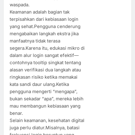
waspada.
Keamanan adalah bagian tak
terpisahkan dari kebiasaan login
yang sehat.Pengguna cenderung
mengabaikan langkah ekstra jika
manfaatnya tidak terasa
segera.Karena itu, edukasi mikro di
dalam alur login sangat efektif—
contohnya tooltip singkat tentang
alasan verifikasi dua langkah atau
ringkasan risiko ketika memakai
kata sandi daur ulang.Ketika
pengguna mengerti “mengapa”,
bukan sekadar “apa”, mereka lebih
mau membangun kebiasaan yang
benar.
Selain keamanan, kesehatan digital
juga perlu diatur.Misalnya, batasi
frekuensi login beruntun yang