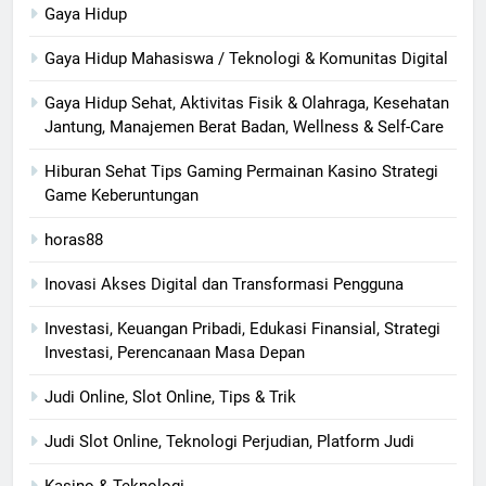
Gaya Hidup
Gaya Hidup Mahasiswa / Teknologi & Komunitas Digital
Gaya Hidup Sehat, Aktivitas Fisik & Olahraga, Kesehatan
Jantung, Manajemen Berat Badan, Wellness & Self-Care
Hiburan Sehat Tips Gaming Permainan Kasino Strategi
Game Keberuntungan
horas88
Inovasi Akses Digital dan Transformasi Pengguna
Investasi, Keuangan Pribadi, Edukasi Finansial, Strategi
Investasi, Perencanaan Masa Depan
Judi Online, Slot Online, Tips & Trik
Judi Slot Online, Teknologi Perjudian, Platform Judi
Kasino & Teknologi