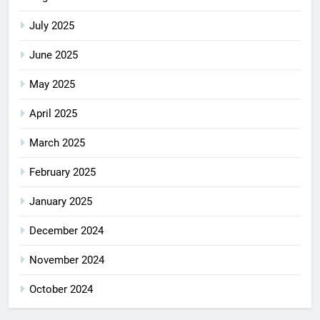
July 2025
June 2025
May 2025
April 2025
March 2025
February 2025
January 2025
December 2024
November 2024
October 2024