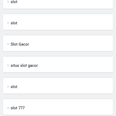
slot
slot
Slot Gacor
situs slot gacor
slot
slot 777