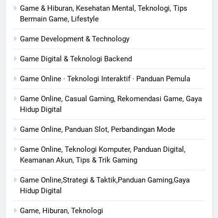
Game & Hiburan, Kesehatan Mental, Teknologi, Tips
Bermain Game, Lifestyle
Game Development & Technology
Game Digital & Teknologi Backend
Game Online · Teknologi Interaktif · Panduan Pemula
Game Online, Casual Gaming, Rekomendasi Game, Gaya
Hidup Digital
Game Online, Panduan Slot, Perbandingan Mode
Game Online, Teknologi Komputer, Panduan Digital,
Keamanan Akun, Tips & Trik Gaming
Game Online,Strategi & Taktik,Panduan Gaming,Gaya
Hidup Digital
Game, Hiburan, Teknologi