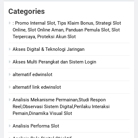
Categories
: Promo Internal Slot, Tips Klaim Bonus, Strategi Slot
Online, Slot Online Aman, Panduan Pemula Slot, Slot
Terpercaya, Proteksi Akun Slot
Akses Digital & Teknologi Jaringan
Akses Multi Perangkat dan Sistem Login
alternatif edwinslot
alternatif link edwinslot
Analisis Mekanisme Permainan,Studi Respon
Reel,Observasi Sistem Digital,Perilaku Interaksi
Pemain,Dinamika Visual Slot
Analisis Performa Slot