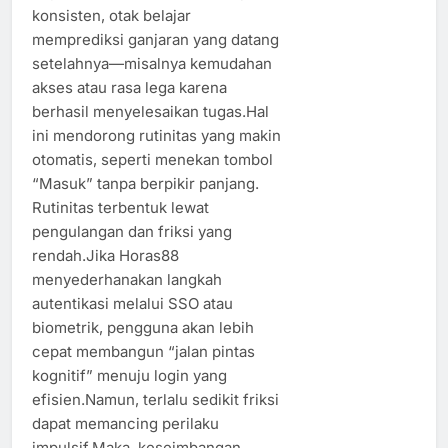
konsisten, otak belajar
memprediksi ganjaran yang datang
setelahnya—misalnya kemudahan
akses atau rasa lega karena
berhasil menyelesaikan tugas.Hal
ini mendorong rutinitas yang makin
otomatis, seperti menekan tombol
“Masuk” tanpa berpikir panjang.
Rutinitas terbentuk lewat
pengulangan dan friksi yang
rendah.Jika Horas88
menyederhanakan langkah
autentikasi melalui SSO atau
biometrik, pengguna akan lebih
cepat membangun “jalan pintas
kognitif” menuju login yang
efisien.Namun, terlalu sedikit friksi
dapat memancing perilaku
impulsif.Maka, keseimbangan