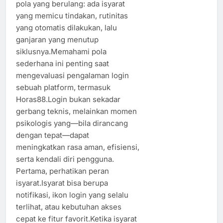
pola yang berulang: ada isyarat
yang memicu tindakan, rutinitas
yang otomatis dilakukan, lalu
ganjaran yang menutup
siklusnya.Memahami pola
sederhana ini penting saat
mengevaluasi pengalaman login
sebuah platform, termasuk
Horas88.Login bukan sekadar
gerbang teknis, melainkan momen
psikologis yang—bila dirancang
dengan tepat—dapat
meningkatkan rasa aman, efisiensi,
serta kendali diri pengguna.
Pertama, perhatikan peran
isyarat.Isyarat bisa berupa
notifikasi, ikon login yang selalu
terlihat, atau kebutuhan akses
cepat ke fitur favorit.Ketika isyarat