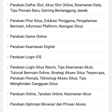
Panduan Daftar Slot, Akun Slot Online, Keamanan Data,
Tips Pemain Baru, Gaming Bertanggung Jawab
Panduan Fitur Situs, Edukasi Pengguna, Pengalaman
Bermain, Informasi Platform, Navigasi Situs
Panduan Game Online
Panduan Keamanan Digital
Panduan Login iOS
Panduan Login Situs Resmi, Tips Keamanan Akun,
Tutorial Bermain Online, Strategi Akses Situs Terpercaya,
Panduan Pemula, Teknologi Akses Situs, Tips
Menghindari Gangguan Situs
Panduan Online, Taruhan Online, Keamanan Akun
Panduan Optimasi Browser dan Privasi Akses