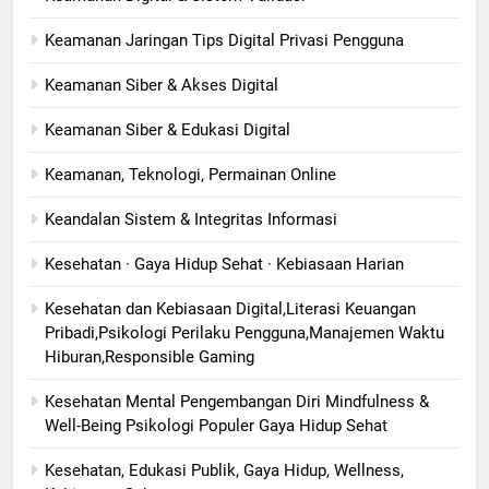
Keamanan Jaringan Tips Digital Privasi Pengguna
Keamanan Siber & Akses Digital
Keamanan Siber & Edukasi Digital
Keamanan, Teknologi, Permainan Online
Keandalan Sistem & Integritas Informasi
Kesehatan · Gaya Hidup Sehat · Kebiasaan Harian
Kesehatan dan Kebiasaan Digital,Literasi Keuangan
Pribadi,Psikologi Perilaku Pengguna,Manajemen Waktu
Hiburan,Responsible Gaming
Kesehatan Mental Pengembangan Diri Mindfulness &
Well-Being Psikologi Populer Gaya Hidup Sehat
Kesehatan, Edukasi Publik, Gaya Hidup, Wellness,