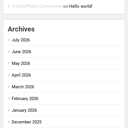
A WordPress Commenter
on
Hello world!
Archives
July 2026
June 2026
May 2026
April 2026
March 2026
February 2026
January 2026
December 2025