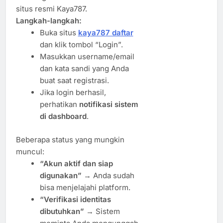
situs resmi Kaya787.
Langkah-langkah:
Buka situs
kaya787 daftar
dan klik tombol “Login”.
Masukkan username/email
dan kata sandi yang Anda
buat saat registrasi.
Jika login berhasil,
perhatikan
notifikasi sistem
di dashboard
.
Beberapa status yang mungkin
muncul:
“Akun aktif dan siap
digunakan”
→ Anda sudah
bisa menjelajahi platform.
“Verifikasi identitas
dibutuhkan”
→ Sistem