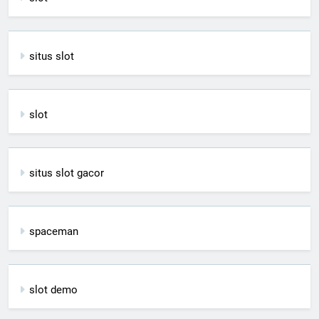
situs slot
slot
situs slot gacor
spaceman
slot demo