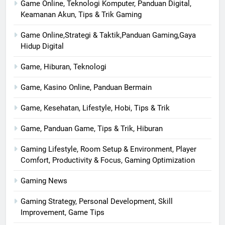
Game Online, Teknologi Komputer, Panduan Digital,
Keamanan Akun, Tips & Trik Gaming
Game Online,Strategi & Taktik,Panduan Gaming,Gaya
Hidup Digital
Game, Hiburan, Teknologi
Game, Kasino Online, Panduan Bermain
Game, Kesehatan, Lifestyle, Hobi, Tips & Trik
Game, Panduan Game, Tips & Trik, Hiburan
Gaming Lifestyle, Room Setup & Environment, Player
Comfort, Productivity & Focus, Gaming Optimization
Gaming News
Gaming Strategy, Personal Development, Skill
Improvement, Game Tips