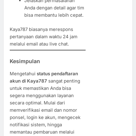
Jelaskan permasalahan
Anda dengan detail agar tim
bisa membantu lebih cepat.
Kaya787 biasanya merespons
pertanyaan dalam waktu 24 jam
melalui email atau live chat.
Kesimpulan
Mengetahui
status pendaftaran
akun di Kaya787
sangat penting
untuk memastikan Anda bisa
segera menggunakan layanan
secara optimal. Mulai dari
memverifikasi email dan nomor
ponsel, login ke akun, mengecek
notifikasi sistem, hingga
memantau pembaruan melalui