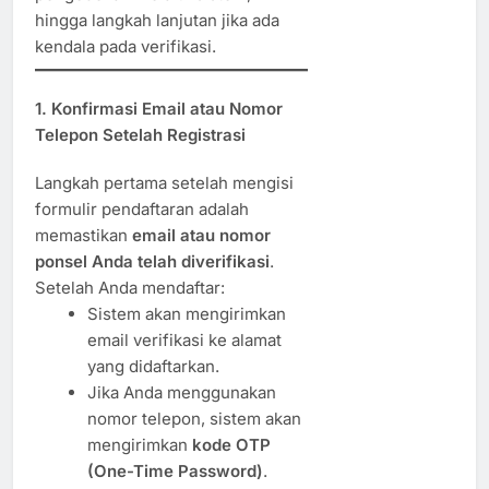
hingga langkah lanjutan jika ada
kendala pada verifikasi.
1.
Konfirmasi Email atau Nomor
Telepon Setelah Registrasi
Langkah pertama setelah mengisi
formulir pendaftaran adalah
memastikan
email atau nomor
ponsel Anda telah diverifikasi
.
Setelah Anda mendaftar:
Sistem akan mengirimkan
email verifikasi ke alamat
yang didaftarkan.
Jika Anda menggunakan
nomor telepon, sistem akan
mengirimkan
kode OTP
(One-Time Password)
.