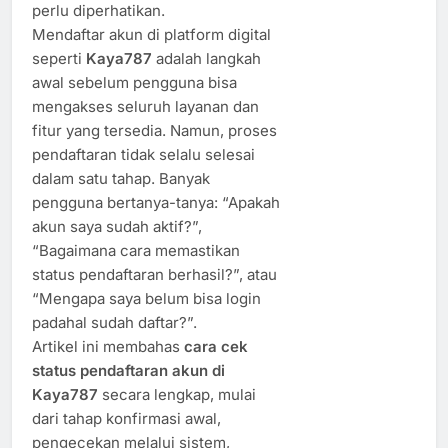
perlu diperhatikan.
Mendaftar akun di platform digital
seperti
Kaya787
adalah langkah
awal sebelum pengguna bisa
mengakses seluruh layanan dan
fitur yang tersedia. Namun, proses
pendaftaran tidak selalu selesai
dalam satu tahap. Banyak
pengguna bertanya-tanya: “Apakah
akun saya sudah aktif?”,
“Bagaimana cara memastikan
status pendaftaran berhasil?”, atau
“Mengapa saya belum bisa login
padahal sudah daftar?”.
Artikel ini membahas
cara cek
status pendaftaran akun di
Kaya787
secara lengkap, mulai
dari tahap konfirmasi awal,
pengecekan melalui sistem,