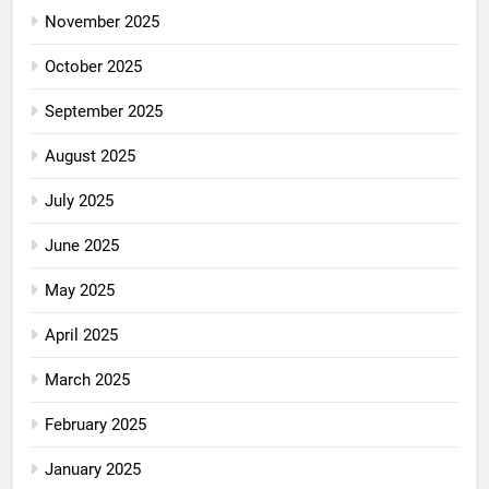
November 2025
October 2025
September 2025
August 2025
July 2025
June 2025
May 2025
April 2025
March 2025
February 2025
January 2025