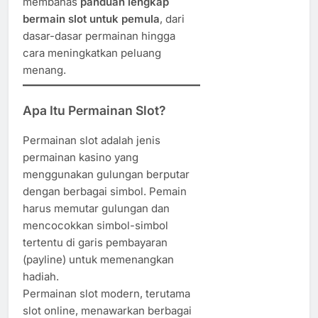
membahas
panduan lengkap
bermain slot untuk pemula
, dari
dasar-dasar permainan hingga
cara meningkatkan peluang
menang.
Apa Itu Permainan Slot?
Permainan slot adalah jenis
permainan kasino yang
menggunakan gulungan berputar
dengan berbagai simbol. Pemain
harus memutar gulungan dan
mencocokkan simbol-simbol
tertentu di garis pembayaran
(payline) untuk memenangkan
hadiah.
Permainan slot modern, terutama
slot online, menawarkan berbagai