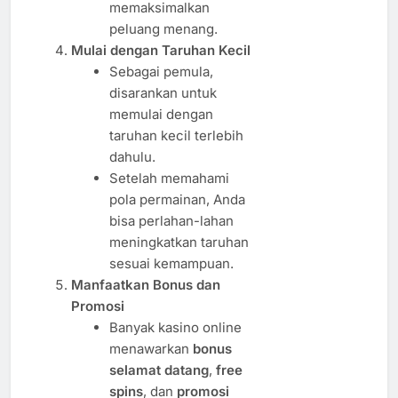
memaksimalkan
peluang menang.
Mulai dengan Taruhan Kecil
Sebagai pemula,
disarankan untuk
memulai dengan
taruhan kecil terlebih
dahulu.
Setelah memahami
pola permainan, Anda
bisa perlahan-lahan
meningkatkan taruhan
sesuai kemampuan.
Manfaatkan Bonus dan
Promosi
Banyak kasino online
menawarkan
bonus
selamat datang
,
free
spins
, dan
promosi