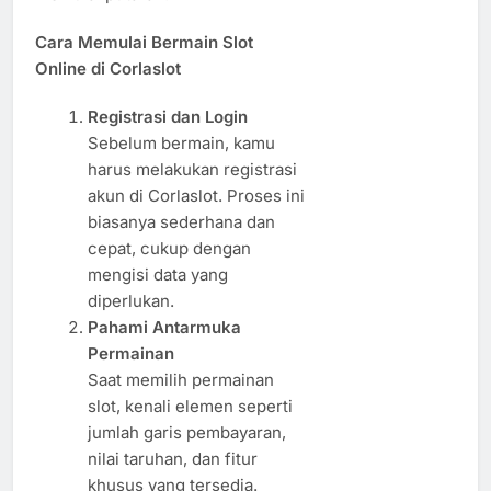
Cara Memulai Bermain Slot
Online di Corlaslot
Registrasi dan Login
Sebelum bermain, kamu
harus melakukan registrasi
akun di Corlaslot. Proses ini
biasanya sederhana dan
cepat, cukup dengan
mengisi data yang
diperlukan.
Pahami Antarmuka
Permainan
Saat memilih permainan
slot, kenali elemen seperti
jumlah garis pembayaran,
nilai taruhan, dan fitur
khusus yang tersedia.