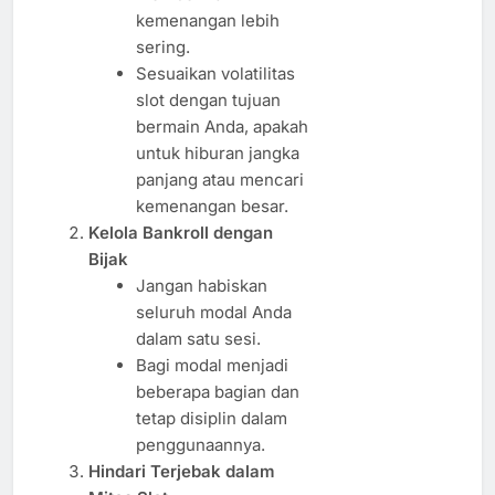
kemenangan lebih
sering.
Sesuaikan volatilitas
slot dengan tujuan
bermain Anda, apakah
untuk hiburan jangka
panjang atau mencari
kemenangan besar.
Kelola Bankroll dengan
Bijak
Jangan habiskan
seluruh modal Anda
dalam satu sesi.
Bagi modal menjadi
beberapa bagian dan
tetap disiplin dalam
penggunaannya.
Hindari Terjebak dalam