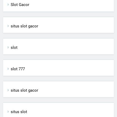
Slot Gacor
situs slot gacor
slot
slot 777
situs slot gacor
situs slot