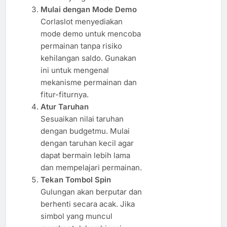
Mulai dengan Mode Demo
Corlaslot menyediakan
mode demo untuk mencoba
permainan tanpa risiko
kehilangan saldo. Gunakan
ini untuk mengenal
mekanisme permainan dan
fitur-fiturnya.
Atur Taruhan
Sesuaikan nilai taruhan
dengan budgetmu. Mulai
dengan taruhan kecil agar
dapat bermain lebih lama
dan mempelajari permainan.
Tekan Tombol Spin
Gulungan akan berputar dan
berhenti secara acak. Jika
simbol yang muncul