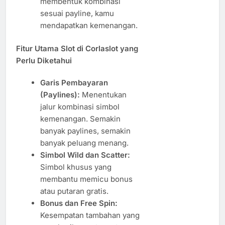
membentuk kombinasi
sesuai payline, kamu
mendapatkan kemenangan.
Fitur Utama Slot di Corlaslot yang
Perlu Diketahui
Garis Pembayaran
(Paylines):
Menentukan
jalur kombinasi simbol
kemenangan. Semakin
banyak paylines, semakin
banyak peluang menang.
Simbol Wild dan Scatter:
Simbol khusus yang
membantu memicu bonus
atau putaran gratis.
Bonus dan Free Spin:
Kesempatan tambahan yang