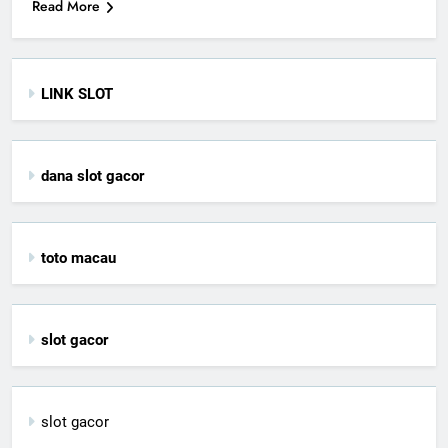
Read More
LINK SLOT
dana slot gacor
toto macau
slot gacor
slot gacor