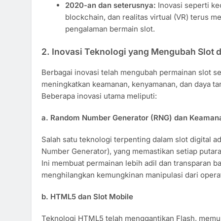
2020-an dan seterusnya:
Inovasi seperti ke
blockchain, dan realitas virtual (VR) terus 
pengalaman bermain slot.
2. Inovasi Teknologi yang Mengubah Slot di
Berbagai inovasi telah mengubah permainan slot se
meningkatkan keamanan, kenyamanan, dan daya tar
Beberapa inovasi utama meliputi:
a. Random Number Generator (RNG) dan Keamana
Salah satu teknologi terpenting dalam slot digital
Number Generator), yang memastikan setiap putaran
Ini membuat permainan lebih adil dan transparan b
menghilangkan kemungkinan manipulasi dari operat
b. HTML5 dan Slot Mobile
Teknologi HTML5 telah menggantikan Flash, memun