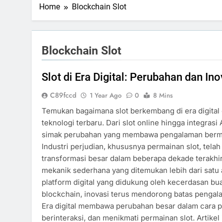
Home
Blockchain Slot
Blockchain Slot
Slot di Era Digital: Perubahan dan Ino
C89fccd
1 Year Ago
0
8 Mins
Temukan bagaimana slot berkembang di era digital
teknologi terbaru. Dari slot online hingga integrasi
simak perubahan yang membawa pengalaman bermai
Industri perjudian, khususnya permainan slot, tela
transformasi besar dalam beberapa dekade terakhir
mekanik sederhana yang ditemukan lebih dari satu 
platform digital yang didukung oleh kecerdasan bua
blockchain, inovasi terus mendorong batas pengal
Era digital membawa perubahan besar dalam cara
berinteraksi, dan menikmati permainan slot. Artike