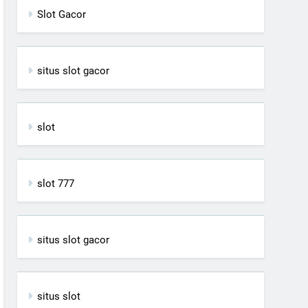
Slot Gacor
situs slot gacor
slot
slot 777
situs slot gacor
situs slot