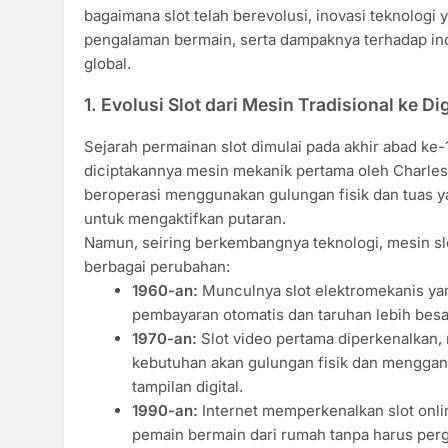
bagaimana slot telah berevolusi, inovasi teknolog
pengalaman bermain, serta dampaknya terhadap ind
global.
1. Evolusi Slot dari Mesin Tradisional ke Dig
Sejarah permainan slot dimulai pada akhir abad ke
diciptakannya mesin mekanik pertama oleh Charles 
beroperasi menggunakan gulungan fisik dan tuas ya
untuk mengaktifkan putaran.
Namun, seiring berkembangnya teknologi, mesin s
berbagai perubahan:
1960-an:
Munculnya slot elektromekanis y
pembayaran otomatis dan taruhan lebih besa
1970-an:
Slot video pertama diperkenalkan,
kebutuhan akan gulungan fisik dan menggan
tampilan digital.
1990-an:
Internet memperkenalkan slot onl
pemain bermain dari rumah tanpa harus pergi 