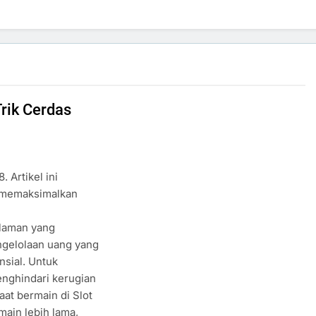
Trik Cerdas
 Artikel ini
, memaksimalkan
laman yang
ngelolaan uang yang
nsial. Untuk
nghindari kerugian
aat bermain di Slot
ain lebih lama,