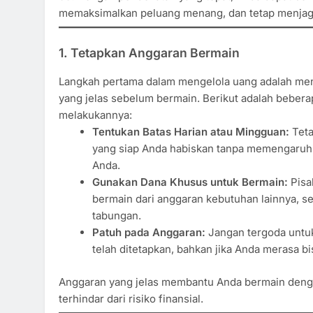
memaksimalkan peluang menang, dan tetap menjaga s
1. Tetapkan Anggaran Bermain
Langkah pertama dalam mengelola uang adalah me
yang jelas sebelum bermain. Berikut adalah bebera
melakukannya:
Tentukan Batas Harian atau Mingguan:
Teta
yang siap Anda habiskan tanpa memengaruhi
Anda.
Gunakan Dana Khusus untuk Bermain:
Pisa
bermain dari anggaran kebutuhan lainnya, se
tabungan.
Patuh pada Anggaran:
Jangan tergoda untuk
telah ditetapkan, bahkan jika Anda merasa b
Anggaran yang jelas membantu Anda bermain denga
terhindar dari risiko finansial.