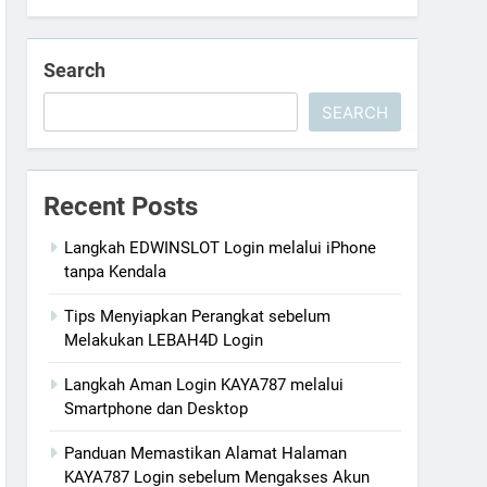
Search
SEARCH
Recent Posts
Langkah EDWINSLOT Login melalui iPhone
tanpa Kendala
Tips Menyiapkan Perangkat sebelum
Melakukan LEBAH4D Login
Langkah Aman Login KAYA787 melalui
Smartphone dan Desktop
Panduan Memastikan Alamat Halaman
KAYA787 Login sebelum Mengakses Akun