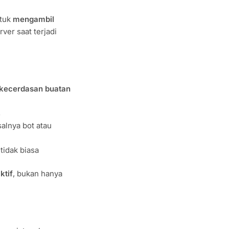
ntuk
mengambil
ver saat terjadi
 kecerdasan buatan
s
alnya bot atau
 tidak biasa
ktif
, bukan hanya