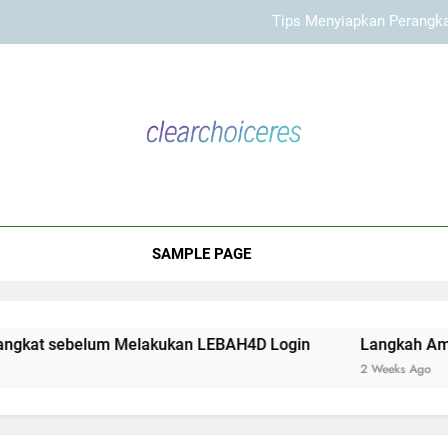
Tips Menyiapkan Perangk
Langkah Aman Login KAYA
Panduan Memastikan Alamat Halaman KAY
Langkah EDWINSLOT
ar Choice Res
Tips Menyiapkan Perangk
ayanan Real Estate Profesional Untuk Properti Anda Dari Clear
Langkah Aman Login KAYA
SAMPLE PAGE
Panduan Memastikan Alamat Halaman KAY
elum Melakukan LEBAH4D Login
Langkah Aman Login KA
2 Weeks Ago