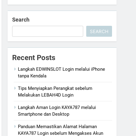
Search
SEARCH
Recent Posts
Langkah EDWINSLOT Login melalui iPhone
tanpa Kendala
Tips Menyiapkan Perangkat sebelum
Melakukan LEBAH4D Login
Langkah Aman Login KAYA787 melalui
Smartphone dan Desktop
Panduan Memastikan Alamat Halaman
KAYA787 Login sebelum Mengakses Akun