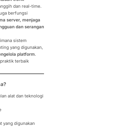
nggih dan real-time.
 juga berfungsi
ma server, menjaga
gangguan dan serangan
aimana sistem
enting yang digunakan,
ngelola platform
.
raktik terbaik
na?
an alat dan teknologi
e
at yang digunakan