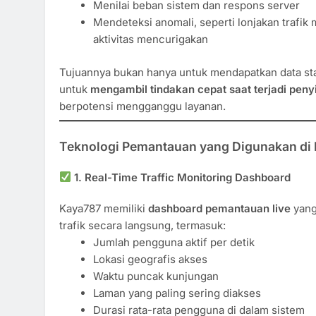
Menilai beban sistem dan respons server
Mendeteksi anomali, seperti lonjakan trafik
aktivitas mencurigakan
Tujuannya bukan hanya untuk mendapatkan data stati
untuk
mengambil tindakan cepat saat terjadi pen
berpotensi mengganggu layanan.
Teknologi Pemantauan yang Digunakan di
1.
Real-Time Traffic Monitoring Dashboard
Kaya787 memiliki
dashboard pemantauan live
yang
trafik secara langsung, termasuk:
Jumlah pengguna aktif per detik
Lokasi geografis akses
Waktu puncak kunjungan
Laman yang paling sering diakses
Durasi rata-rata pengguna di dalam sistem