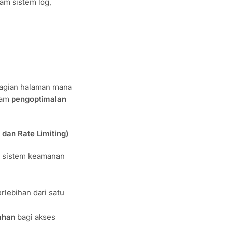
am sistem log,
bagian halaman mana
alam
pengoptimalan
dan Rate Limiting)
n sistem keamanan
rlebihan dari satu
ahan
bagi akses