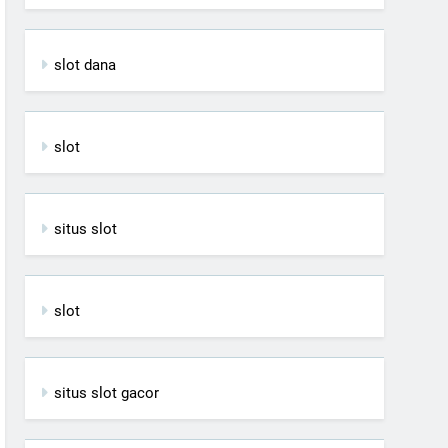
slot dana
slot
situs slot
slot
situs slot gacor