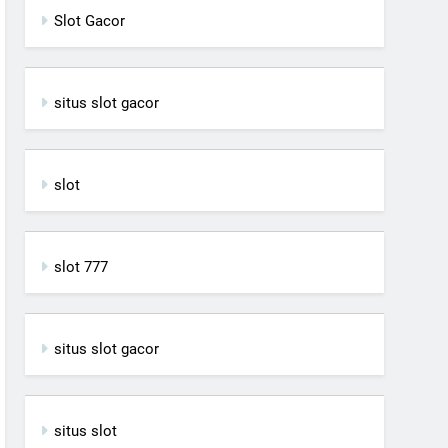
Slot Gacor
situs slot gacor
slot
slot 777
situs slot gacor
situs slot