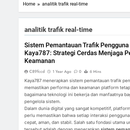
Home
analitik trafik real-time
analitik trafik real-time
Sistem Pemantauan Trafik Pengguna
Kaya787: Strategi Cerdas Menjaga P
Keamanan
C89fccd
1 Year Ago
0
6 Mins
Kaya787 menerapkan sistem pemantauan trafik pe
memastikan performa dan keamanan platform tetap
bagaimana teknologi ini bekerja dan manfaatnya b
pengelola sistem.
Dalam dunia digital yang sangat kompetitif, platfor
perlu memastikan bahwa setiap interaksi pengguna
cepat, aman, dan stabil. Salah satu fondasi utama 
tersebut adalah dengan menerapkan
sistem pemant