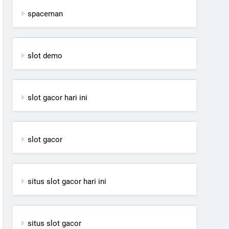
spaceman
slot demo
slot gacor hari ini
slot gacor
situs slot gacor hari ini
situs slot gacor