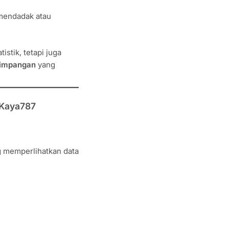
 mendadak atau
stik, tetapi juga
yimpangan
yang
 Kaya787
 memperlihatkan data