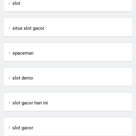
slot
situs slot gacor
spaceman
slot demo
slot gacor hari ini
slot gacor