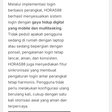
Melalui implementasi login
berbasis perangkat, HORAS88
berhasil menyesuaikan sistem
login dengan
gaya hidup digital
yang mobile dan multitasking
.
Tidak peduli apakah pengguna
sedang di rumah dengan laptop
atau sedang bepergian dengan
ponsel, pengalaman login tetap
lancar, aman, dan konsisten.
HORAS88 juga menyediakan fitur
sinkronisasi yang membuat
pengaturan login antar perangkat
tetap harmonis. Pengguna tidak
perlu melakukan konfigurasi ulang
berulang kali, cukup dengan satu
kali otorisasi awal yang aman dan
terpercaya.