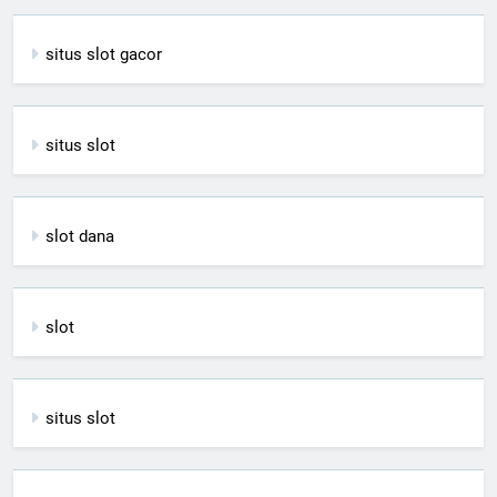
situs slot gacor
situs slot
slot dana
slot
situs slot