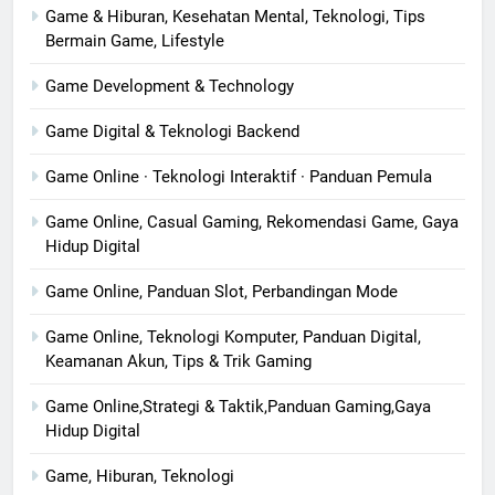
Game & Hiburan, Kesehatan Mental, Teknologi, Tips
Bermain Game, Lifestyle
Game Development & Technology
Game Digital & Teknologi Backend
Game Online · Teknologi Interaktif · Panduan Pemula
Game Online, Casual Gaming, Rekomendasi Game, Gaya
Hidup Digital
Game Online, Panduan Slot, Perbandingan Mode
Game Online, Teknologi Komputer, Panduan Digital,
Keamanan Akun, Tips & Trik Gaming
Game Online,Strategi & Taktik,Panduan Gaming,Gaya
Hidup Digital
Game, Hiburan, Teknologi