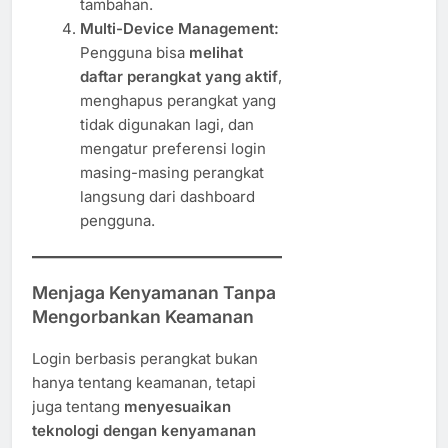
tambahan.
Multi-Device Management:
Pengguna bisa
melihat
daftar perangkat yang aktif
,
menghapus perangkat yang
tidak digunakan lagi, dan
mengatur preferensi login
masing-masing perangkat
langsung dari dashboard
pengguna.
Menjaga Kenyamanan Tanpa
Mengorbankan Keamanan
Login berbasis perangkat bukan
hanya tentang keamanan, tetapi
juga tentang
menyesuaikan
teknologi dengan kenyamanan