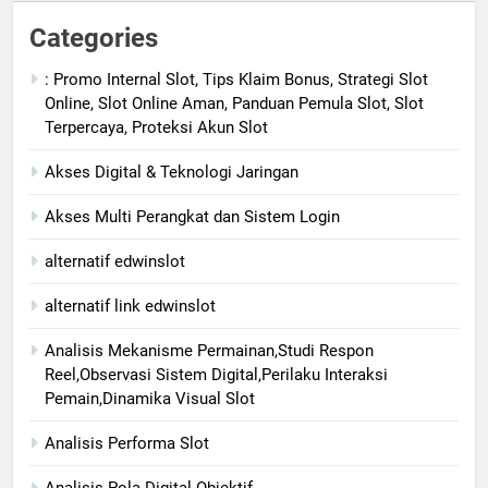
Categories
: Promo Internal Slot, Tips Klaim Bonus, Strategi Slot
Online, Slot Online Aman, Panduan Pemula Slot, Slot
Terpercaya, Proteksi Akun Slot
Akses Digital & Teknologi Jaringan
Akses Multi Perangkat dan Sistem Login
alternatif edwinslot
alternatif link edwinslot
Analisis Mekanisme Permainan,Studi Respon
Reel,Observasi Sistem Digital,Perilaku Interaksi
Pemain,Dinamika Visual Slot
Analisis Performa Slot