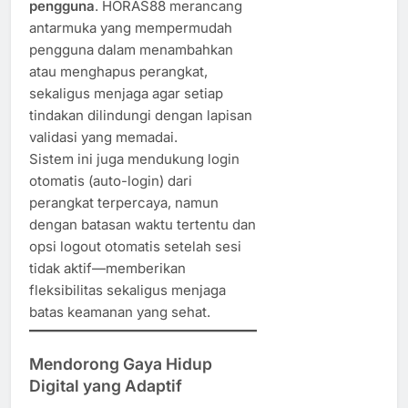
pengguna
. HORAS88 merancang
antarmuka yang mempermudah
pengguna dalam menambahkan
atau menghapus perangkat,
sekaligus menjaga agar setiap
tindakan dilindungi dengan lapisan
validasi yang memadai.
Sistem ini juga mendukung login
otomatis (auto-login) dari
perangkat terpercaya, namun
dengan batasan waktu tertentu dan
opsi logout otomatis setelah sesi
tidak aktif—memberikan
fleksibilitas sekaligus menjaga
batas keamanan yang sehat.
Mendorong Gaya Hidup
Digital yang Adaptif