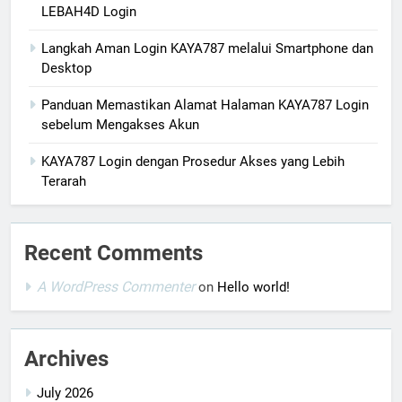
LEBAH4D Login
Langkah Aman Login KAYA787 melalui Smartphone dan
Desktop
Panduan Memastikan Alamat Halaman KAYA787 Login
sebelum Mengakses Akun
KAYA787 Login dengan Prosedur Akses yang Lebih
Terarah
Recent Comments
A WordPress Commenter
on
Hello world!
Archives
July 2026