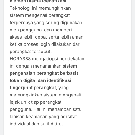
elemen utama identifikasi
.
Teknologi ini memungkinkan
sistem mengenali perangkat
terpercaya yang sering digunakan
oleh pengguna, dan memberi
akses lebih cepat serta lebih aman
ketika proses login dilakukan dari
perangkat tersebut.
HORAS88 mengadopsi pendekatan
ini dengan menanamkan
sistem
pengenalan perangkat berbasis
token digital dan identifikasi
fingerprint perangkat
, yang
memungkinkan sistem mengenali
jejak unik tiap perangkat
pengguna. Hal ini menambah satu
lapisan keamanan yang bersifat
individual dan sulit ditiru.