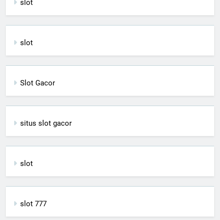
slot
slot
Slot Gacor
situs slot gacor
slot
slot 777