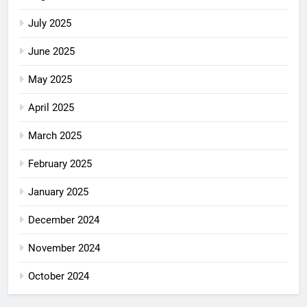
July 2025
June 2025
May 2025
April 2025
March 2025
February 2025
January 2025
December 2024
November 2024
October 2024