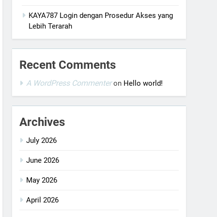
KAYA787 Login dengan Prosedur Akses yang
Lebih Terarah
Recent Comments
A WordPress Commenter
on
Hello world!
Archives
July 2026
June 2026
May 2026
April 2026