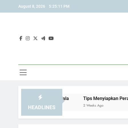
Skip
August 8, 2026
5:25:12 PM
to
content
Cle
Dapatkan L
Phone tanpa Kendala
Tips Menyiapkan Perangkat sebe
2 Weeks Ago
HEADLINES