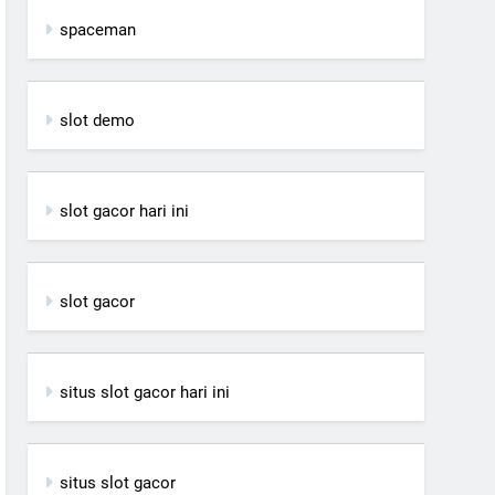
spaceman
slot demo
slot gacor hari ini
slot gacor
situs slot gacor hari ini
situs slot gacor