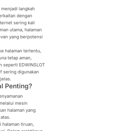
menjadi langkah
erkaitan dengan
ternet sering kali
laman utama, halaman
levan yang berpotensi
e halaman tertentu,
una tetap aman,
ian seperti EDWINSLOT
f sering digunakan
jelas.
l Penting?
 kenyamanan
elalui mesin
kan halaman yang
atas.
halaman tiruan,