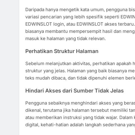
Daripada hanya mengetik kata umum, pengguna b
variasi pencarian yang lebih spesifik seperti EDW
EDWINSLOT login, atau EDWINSLOT akses terbaru. 
biasanya membantu mempersempit hasil dan meng
masuk ke halaman yang tidak relevan.
Perhatikan Struktur Halaman
Sebelum melanjutkan aktivitas, perhatikan apakah 
struktur yang jelas. Halaman yang baik biasanya mem
teks mudah dibaca, dan tidak dipenuhi elemen berl
Hindari Akses dari Sumber Tidak Jelas
Pengguna sebaiknya menghindari akses yang berasa
dikenal, terutama jika halaman tersebut memiliki t
atau memberikan instruksi yang tidak wajar. Dala
digital, kehati-hatian adalah langkah sederhana yan