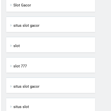
Slot Gacor
situs slot gacor
slot
slot 777
situs slot gacor
situs slot