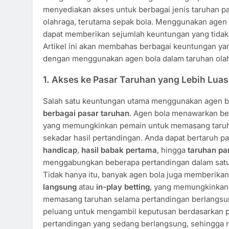
menyediakan akses untuk berbagai jenis taruhan p
olahraga, terutama sepak bola. Menggunakan agen 
dapat memberikan sejumlah keuntungan yang tidak 
Artikel ini akan membahas berbagai keuntungan ya
dengan menggunakan agen bola dalam taruhan ola
1.
Akses ke Pasar Taruhan yang Lebih Luas
Salah satu keuntungan utama menggunakan agen b
berbagai pasar taruhan
. Agen bola menawarkan ber
yang memungkinkan pemain untuk memasang taruha
sekadar hasil pertandingan. Anda dapat bertaruh p
handicap
,
hasil babak pertama
, hingga
taruhan pa
menggabungkan beberapa pertandingan dalam satu
Tidak hanya itu, banyak agen bola juga memberika
langsung
atau
in-play betting
, yang memungkinkan
memasang taruhan selama pertandingan berlangsu
peluang untuk mengambil keputusan berdasarkan
pertandingan yang sedang berlangsung, sehingga 