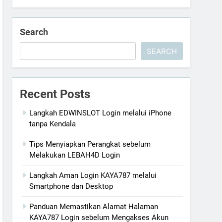
Search
SEARCH
Recent Posts
Langkah EDWINSLOT Login melalui iPhone
tanpa Kendala
Tips Menyiapkan Perangkat sebelum
Melakukan LEBAH4D Login
Langkah Aman Login KAYA787 melalui
Smartphone dan Desktop
Panduan Memastikan Alamat Halaman
KAYA787 Login sebelum Mengakses Akun