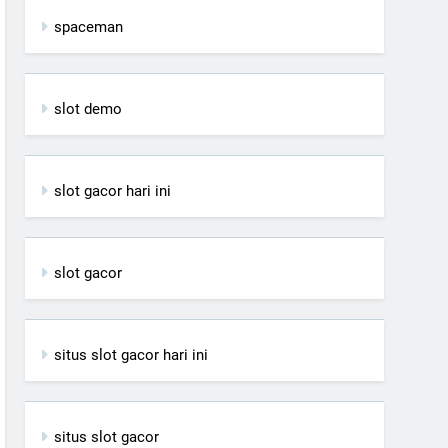
spaceman
slot demo
slot gacor hari ini
slot gacor
situs slot gacor hari ini
situs slot gacor