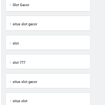
Slot Gacor
situs slot gacor
slot
slot 777
situs slot gacor
situs slot