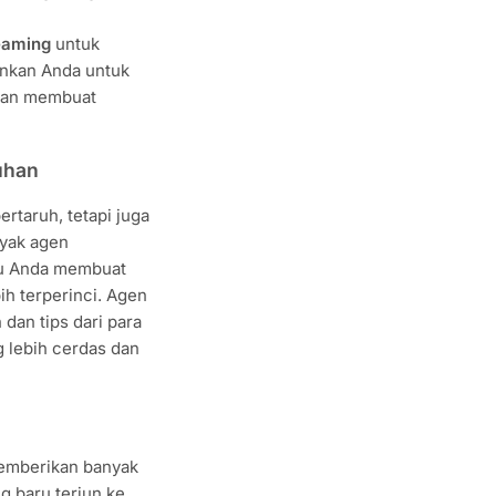
reaming
untuk
nkan Anda untuk
 dan membuat
uhan
rtaruh, tetapi juga
nyak agen
u Anda membuat
ih terperinci. Agen
dan tips dari para
 lebih cerdas dan
emberikan banyak
g baru terjun ke