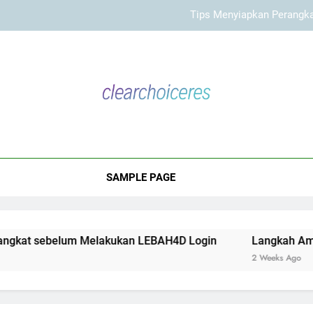
Tips Menyiapkan Perangk
Langkah Aman Login KAYA
Panduan Memastikan Alamat Halaman KAY
Langkah EDWINSLOT
ar Choice Res
Tips Menyiapkan Perangk
ayanan Real Estate Profesional Untuk Properti Anda Dari Clear
Langkah Aman Login KAYA
SAMPLE PAGE
Panduan Memastikan Alamat Halaman KAY
elum Melakukan LEBAH4D Login
Langkah Aman Login KA
2 Weeks Ago