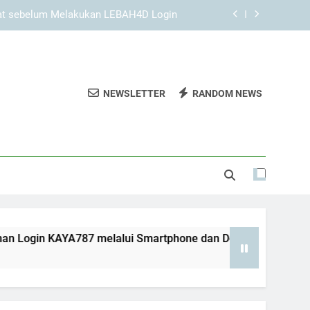
at sebelum Melakukan LEBAH4D Login
787 melalui Smartphone dan Desktop
A787 Login sebelum Mengakses Akun
NEWSLETTER
RANDOM NEWS
 Login melalui iPhone tanpa Kendala
at sebelum Melakukan LEBAH4D Login
 Choice Res.
787 melalui Smartphone dan Desktop
A787 Login sebelum Mengakses Akun
YA787 melalui Smartphone dan Desktop
Panduan Mema
3 Weeks Ago