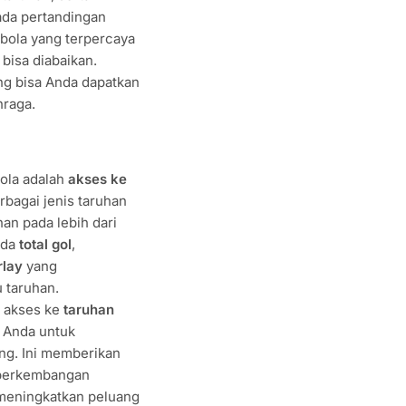
ada pertandingan
bola yang terpercaya
bisa diabaikan.
ng bisa Anda dapatkan
hraga.
ola adalah
akses ke
bagai jenis taruhan
n pada lebih dari
ada
total gol
,
rlay
yang
 taruhan.
n akses ke
taruhan
 Anda untuk
ng. Ini memberikan
 perkembangan
meningkatkan peluang