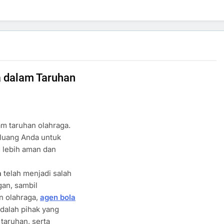
 dalam Taruhan
m taruhan olahraga.
eluang Anda untuk
 lebih aman dan
a
telah menjadi salah
gan, sambil
n olahraga,
agen bola
dalah pihak yang
aruhan, serta