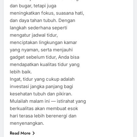
dan bugar, tetapi juga
meningkatkan fokus, suasana hati,
dan daya tahan tubuh. Dengan
langkah sederhana seperti
mengatur jadwal tidur,
menciptakan lingkungan kamar
yang nyaman, serta menjauhi
gadget sebelum tidur, Anda bisa
mendapatkan kualitas tidur yang
lebih baik.
Ingat, tidur yang cukup adalah
investasi jangka panjang bagi
kesehatan tubuh dan pikiran.
Mulailah malam ini — istirahat yang
berkualitas akan membuat esok
hari terasa lebih berenergi dan
menyenangkan.
Read More