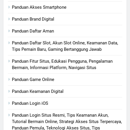
Panduan Akses Smartphone
Panduan Brand Digital
Panduan Daftar Aman
Panduan Daftar Slot, Akun Slot Online, Keamanan Data,
Tips Pemain Baru, Gaming Bertanggung Jawab
Panduan Fitur Situs, Edukasi Pengguna, Pengalaman
Bermain, Informasi Platform, Navigasi Situs
Panduan Game Online
Panduan Keamanan Digital
Panduan Login iOS
Panduan Login Situs Resmi, Tips Keamanan Akun,
Tutorial Bermain Online, Strategi Akses Situs Terpercaya,
Panduan Pemula, Teknologi Akses Situs, Tips