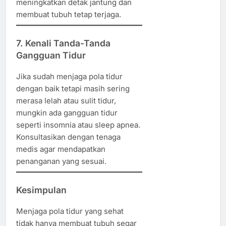
meningkatkan detak jantung dan
membuat tubuh tetap terjaga.
7. Kenali Tanda-Tanda
Gangguan Tidur
Jika sudah menjaga pola tidur
dengan baik tetapi masih sering
merasa lelah atau sulit tidur,
mungkin ada gangguan tidur
seperti insomnia atau sleep apnea.
Konsultasikan dengan tenaga
medis agar mendapatkan
penanganan yang sesuai.
Kesimpulan
Menjaga pola tidur yang sehat
tidak hanya membuat tubuh segar