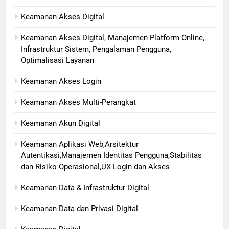
Keamanan Akses Digital
Keamanan Akses Digital, Manajemen Platform Online,
Infrastruktur Sistem, Pengalaman Pengguna,
Optimalisasi Layanan
Keamanan Akses Login
Keamanan Akses Multi-Perangkat
Keamanan Akun Digital
Keamanan Aplikasi Web,Arsitektur
Autentikasi,Manajemen Identitas Pengguna,Stabilitas
dan Risiko Operasional,UX Login dan Akses
Keamanan Data & Infrastruktur Digital
Keamanan Data dan Privasi Digital