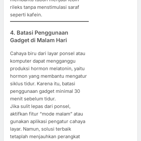
rileks tanpa menstimulasi saraf
seperti kafein.
4. Batasi Penggunaan
Gadget di Malam Hari
Cahaya biru dari layar ponsel atau
komputer dapat mengganggu
produksi hormon melatonin, yaitu
hormon yang membantu mengatur
siklus tidur. Karena itu, batasi
penggunaan gadget minimal 30
menit sebelum tidur.
Jika sulit lepas dari ponsel,
aktifkan fitur “mode malam” atau
gunakan aplikasi pengatur cahaya
layar. Namun, solusi terbaik
tetaplah menjauhkan perangkat