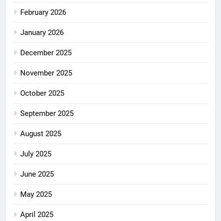
February 2026
January 2026
December 2025
November 2025
October 2025
September 2025
August 2025
July 2025
June 2025
May 2025
April 2025