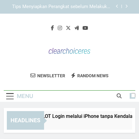
Skip
Langkah Aman Login KAYA787 melalui
to
Smartphone dan Desktop
content
Panduan Memastikan Alamat Halaman KAYA787
Login sebelum Mengakses Akun
Langkah EDWINSLOT Login melalui iPhone tanpa
Kendala
Tips Menyiapkan Perangkat sebelum Melakukan
LEBAH4D Login
Langkah Aman Login KAYA787 melalui
Smartphone dan Desktop
Clear Choice Res
Dapatkan Layanan Real Estate Profesional
Panduan Memastikan Alamat Halaman KAYA787
NEWSLETTER
RANDOM NEWS
Login sebelum Mengakses Akun
Untuk Properti Anda Dari Clear Choice Res.
MENU
ngkah EDWINSLOT Login melalui iPhone tanpa Kendala
HEADLINES
Weeks Ago