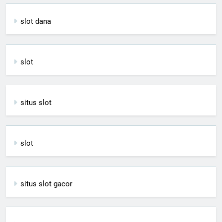
slot dana
slot
situs slot
slot
situs slot gacor