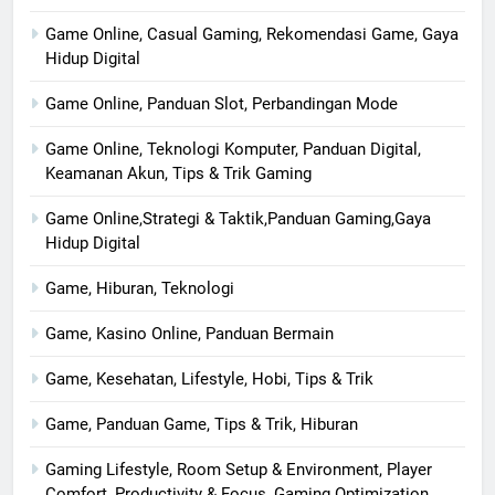
Game Online, Casual Gaming, Rekomendasi Game, Gaya
Hidup Digital
Game Online, Panduan Slot, Perbandingan Mode
Game Online, Teknologi Komputer, Panduan Digital,
Keamanan Akun, Tips & Trik Gaming
Game Online,Strategi & Taktik,Panduan Gaming,Gaya
Hidup Digital
Game, Hiburan, Teknologi
Game, Kasino Online, Panduan Bermain
Game, Kesehatan, Lifestyle, Hobi, Tips & Trik
Game, Panduan Game, Tips & Trik, Hiburan
Gaming Lifestyle, Room Setup & Environment, Player
Comfort, Productivity & Focus, Gaming Optimization