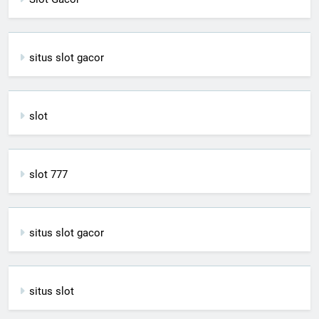
situs slot gacor
slot
slot 777
situs slot gacor
situs slot