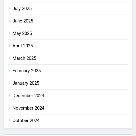
July 2025
June 2025
May 2025
April 2025
March 2025
February 2025
January 2025
December 2024
November 2024
October 2024