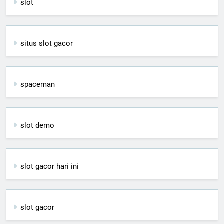
slot
situs slot gacor
spaceman
slot demo
slot gacor hari ini
slot gacor