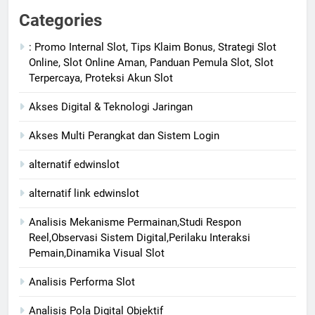
Categories
: Promo Internal Slot, Tips Klaim Bonus, Strategi Slot
Online, Slot Online Aman, Panduan Pemula Slot, Slot
Terpercaya, Proteksi Akun Slot
Akses Digital & Teknologi Jaringan
Akses Multi Perangkat dan Sistem Login
alternatif edwinslot
alternatif link edwinslot
Analisis Mekanisme Permainan,Studi Respon
Reel,Observasi Sistem Digital,Perilaku Interaksi
Pemain,Dinamika Visual Slot
Analisis Performa Slot
Analisis Pola Digital Objektif