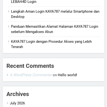
LEBAH4D Login
Langkah Aman Login KAYA787 melalui Smartphone dan
Desktop
Panduan Memastikan Alamat Halaman KAYA787 Login
sebelum Mengakses Akun
KAYA787 Login dengan Prosedur Akses yang Lebih
Terarah
Recent Comments
A WordPress Commenter
on
Hello world!
Archives
July 2026