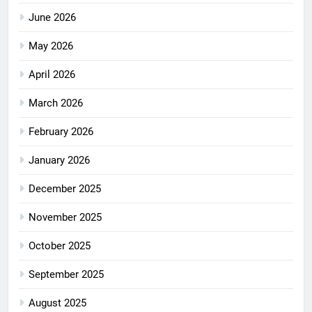
June 2026
May 2026
April 2026
March 2026
February 2026
January 2026
December 2025
November 2025
October 2025
September 2025
August 2025