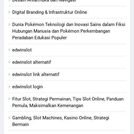
Desain Antarmuka dan Navigasi
Digital Branding & Infrastruktur Online
Dunia Pokémon Teknologi dan Inovasi Sains dalam Fiksi
Hubungan Manusia dan Pokémon Perkembangan
Peradaban Edukasi Populer
edwinslot
edwinslot alternatif
edwinslot link alternatif
edwinslot login
Fitur Slot, Strategi Permainan, Tips Slot Online, Panduan
Pemula, Maksimalkan Kemenangan
Gambling, Slot Machines, Kasino Online, Strategi
Bermain