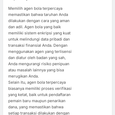
Memilih agen bola terpercaya
memastikan bahwa taruhan Anda
dilakukan dengan cara yang aman
dan adil. Agen bola yang baik
memiliki sistem enkripsi yang kuat
untuk melindungi data pribadi dan
transaksi finansial Anda. Dengan
menggunakan agen yang terlisensi
dan diatur oleh badan yang sah,
Anda mengurangi risiko penipuan
atau masalah lainnya yang bisa
merugikan Anda.
Selain itu, agen bola terpercaya
biasanya memiliki proses verifikasi
yang ketat, baik untuk pendaftaran
pemain baru maupun penarikan
dana, yang memastikan bahwa
setiap transaksi dilakukan dengan