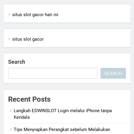
situs slot gacor hari ini
situs slot gacor
Search
SEARCH
Recent Posts
Langkah EDWINSLOT Login melalui iPhone tanpa
Kendala
Tips Menyiapkan Perangkat sebelum Melakukan