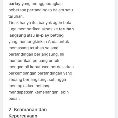
parlay
yang menggabungkan
beberapa pertandingan dalam satu
taruhan.
Tidak hanya itu, banyak agen bola
juga memberikan akses ke
taruhan
langsung
atau
in-play betting
,
yang memungkinkan Anda untuk
memasang taruhan selama
pertandingan berlangsung. Ini
memberikan peluang untuk
mengambil keputusan berdasarkan
perkembangan pertandingan yang
sedang berlangsung, sehingga
meningkatkan peluang
mendapatkan kemenangan lebih
besar.
2.
Keamanan dan
Kepercayaan