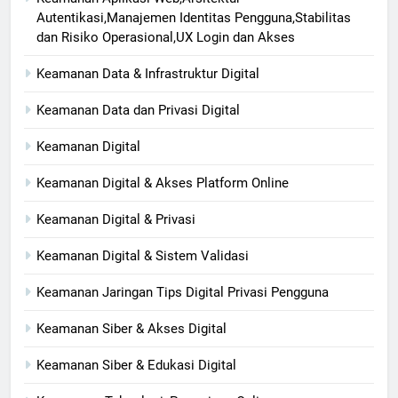
Autentikasi,Manajemen Identitas Pengguna,Stabilitas
dan Risiko Operasional,UX Login dan Akses
Keamanan Data & Infrastruktur Digital
Keamanan Data dan Privasi Digital
Keamanan Digital
Keamanan Digital & Akses Platform Online
Keamanan Digital & Privasi
Keamanan Digital & Sistem Validasi
Keamanan Jaringan Tips Digital Privasi Pengguna
Keamanan Siber & Akses Digital
Keamanan Siber & Edukasi Digital