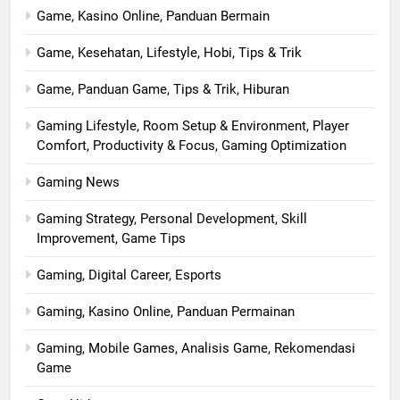
Game, Kasino Online, Panduan Bermain
Game, Kesehatan, Lifestyle, Hobi, Tips & Trik
Game, Panduan Game, Tips & Trik, Hiburan
Gaming Lifestyle, Room Setup & Environment, Player
Comfort, Productivity & Focus, Gaming Optimization
Gaming News
Gaming Strategy, Personal Development, Skill
Improvement, Game Tips
Gaming, Digital Career, Esports
Gaming, Kasino Online, Panduan Permainan
Gaming, Mobile Games, Analisis Game, Rekomendasi
Game