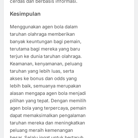
cerdas dan berbasis informasi.
Kesimpulan
Menggunakan agen bola dalam
taruhan olahraga memberikan
banyak keuntungan bagi pemain,
terutama bagi mereka yang baru
terjun ke dunia taruhan olahraga.
Keamanan, kenyamanan, peluang
taruhan yang lebih luas, serta
akses ke bonus dan odds yang
lebih baik, semuanya merupakan
alasan mengapa agen bola menjadi
pilihan yang tepat. Dengan memilih
agen bola yang terpercaya, pemain
dapat memaksimalkan pengalaman
taruhan mereka dan meningkatkan
peluang meraih kemenangan
besar. Selalu ingat untuk bertaruh