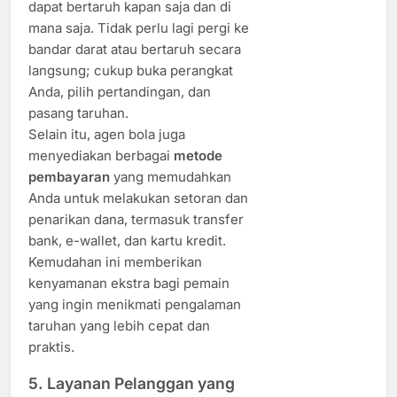
dapat bertaruh kapan saja dan di
mana saja. Tidak perlu lagi pergi ke
bandar darat atau bertaruh secara
langsung; cukup buka perangkat
Anda, pilih pertandingan, dan
pasang taruhan.
Selain itu, agen bola juga
menyediakan berbagai
metode
pembayaran
yang memudahkan
Anda untuk melakukan setoran dan
penarikan dana, termasuk transfer
bank, e-wallet, dan kartu kredit.
Kemudahan ini memberikan
kenyamanan ekstra bagi pemain
yang ingin menikmati pengalaman
taruhan yang lebih cepat dan
praktis.
5.
Layanan Pelanggan yang