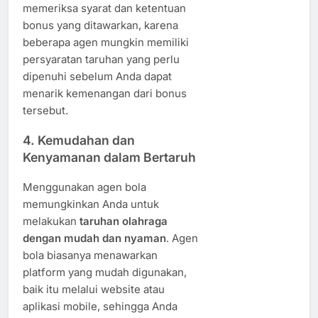
memeriksa syarat dan ketentuan
bonus yang ditawarkan, karena
beberapa agen mungkin memiliki
persyaratan taruhan yang perlu
dipenuhi sebelum Anda dapat
menarik kemenangan dari bonus
tersebut.
4.
Kemudahan dan
Kenyamanan dalam Bertaruh
Menggunakan agen bola
memungkinkan Anda untuk
melakukan
taruhan olahraga
dengan mudah dan nyaman
. Agen
bola biasanya menawarkan
platform yang mudah digunakan,
baik itu melalui website atau
aplikasi mobile, sehingga Anda