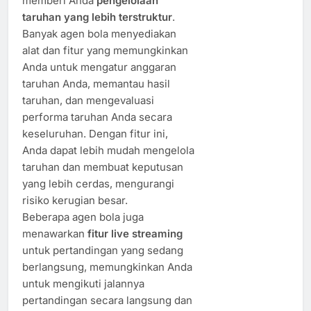
memberi Anda
pengelolaan
taruhan yang lebih terstruktur
.
Banyak agen bola menyediakan
alat dan fitur yang memungkinkan
Anda untuk mengatur anggaran
taruhan Anda, memantau hasil
taruhan, dan mengevaluasi
performa taruhan Anda secara
keseluruhan. Dengan fitur ini,
Anda dapat lebih mudah mengelola
taruhan dan membuat keputusan
yang lebih cerdas, mengurangi
risiko kerugian besar.
Beberapa agen bola juga
menawarkan
fitur live streaming
untuk pertandingan yang sedang
berlangsung, memungkinkan Anda
untuk mengikuti jalannya
pertandingan secara langsung dan