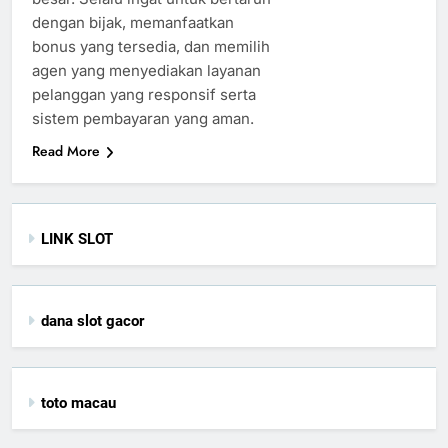
dengan bijak, memanfaatkan
bonus yang tersedia, dan memilih
agen yang menyediakan layanan
pelanggan yang responsif serta
sistem pembayaran yang aman.
Read More
LINK SLOT
dana slot gacor
toto macau