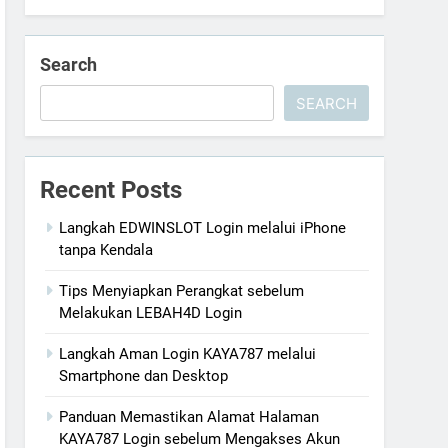
Search
SEARCH
Recent Posts
Langkah EDWINSLOT Login melalui iPhone
tanpa Kendala
Tips Menyiapkan Perangkat sebelum
Melakukan LEBAH4D Login
Langkah Aman Login KAYA787 melalui
Smartphone dan Desktop
Panduan Memastikan Alamat Halaman
KAYA787 Login sebelum Mengakses Akun