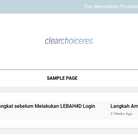
Tips Menyiapkan Perangk
Langkah Aman Login KAYA
Panduan Memastikan Alamat Halaman KAY
Langkah EDWINSLOT
ar Choice Res
Tips Menyiapkan Perangk
ayanan Real Estate Profesional Untuk Properti Anda Dari Clear
Langkah Aman Login KAYA
SAMPLE PAGE
Panduan Memastikan Alamat Halaman KAY
lum Melakukan LEBAH4D Login
Langkah Aman Login KAY
2 Weeks Ago