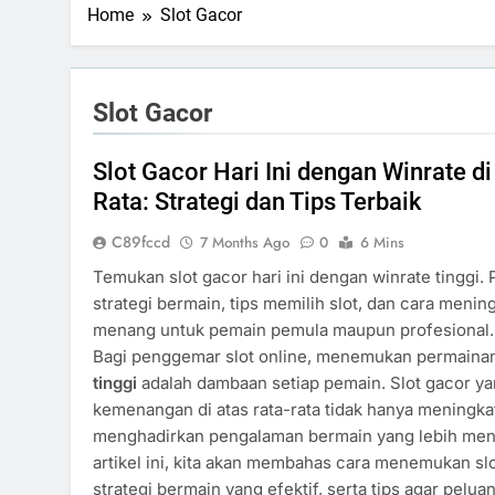
Home
Slot Gacor
Slot Gacor
Slot Gacor Hari Ini dengan Winrate di
Rata: Strategi dan Tips Terbaik
C89fccd
7 Months Ago
0
6 Mins
Temukan slot gacor hari ini dengan winrate tinggi.
strategi bermain, tips memilih slot, dan cara meni
menang untuk pemain pemula maupun profesional.
Bagi penggemar slot online, menemukan permain
tinggi
adalah dambaan setiap pemain. Slot gacor y
kemenangan di atas rata-rata tidak hanya meningkat
menghadirkan pengalaman bermain yang lebih me
artikel ini, kita akan membahas cara menemukan slot
strategi bermain yang efektif, serta tips agar pel