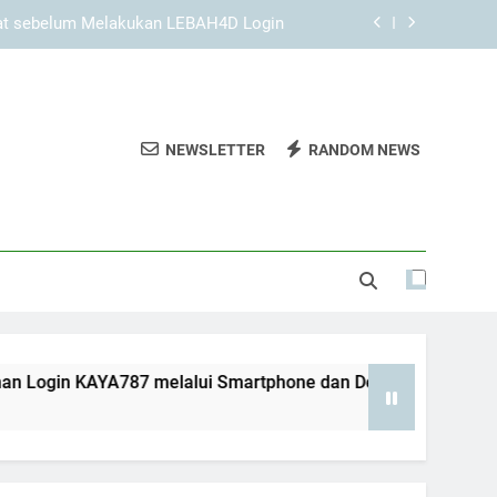
at sebelum Melakukan LEBAH4D Login
787 melalui Smartphone dan Desktop
A787 Login sebelum Mengakses Akun
NEWSLETTER
RANDOM NEWS
 Login melalui iPhone tanpa Kendala
at sebelum Melakukan LEBAH4D Login
 Choice Res.
787 melalui Smartphone dan Desktop
A787 Login sebelum Mengakses Akun
A787 melalui Smartphone dan Desktop
Panduan Memas
3 Weeks Ago