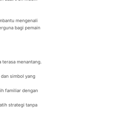
embantu mengenali
berguna bagi pemain
sa terasa menantang.
 dan simbol yang
ih familiar dengan
ih strategi tanpa