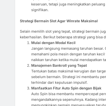
keseruan, tetapi juga meningkatkan peluan
signifikan.
Strategi Bermain Slot Agar Winrate Maksimal
Selain memilih slot yang tepat, strategi bermain j
keberhasilan. Berikut beberapa strategi yang bisa d
Mulai dengan Modal Kecil
Jangan langsung memasang taruhan besar. 
memahami pola mesin dengan taruhan kecil te
naikkan taruhan ketika mulai mendapatkan 
Manajemen Bankroll yang Tepat
Tentukan batas maksimal kerugian dan targ
sebelum bermain. Strategi ini membantu pem
terhindar dari keputusan impulsif.
Manfaatkan Fitur Auto Spin dengan Bijak
Auto Spin bisa membantu mempercepat perma
mengandalkannya sepenuhnya. Kadang inter
memungkinkan pemain menyesuaikan taruhan