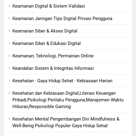
Keamanan Digital & Sistem Validasi
Keamanan Jaringan Tips Digital Privasi Pengguna
Keamanan Siber & Akses Digital
Keamanan Siber & Edukasi Digital
Keamanan, Teknologi, Permainan Online
Keandalan Sistem & Integritas Informasi
Kesehatan · Gaya Hidup Sehat · Kebiasaan Harian
Kesehatan dan Kebiasaan Digital,Literasi Keuangan
Pribadi,Psikologi Perilaku Pengguna,Manajemen Waktu
Hiburan,Responsible Gaming
Kesehatan Mental Pengembangan Diri Mindfulness &
Well-Being Psikologi Populer Gaya Hidup Sehat