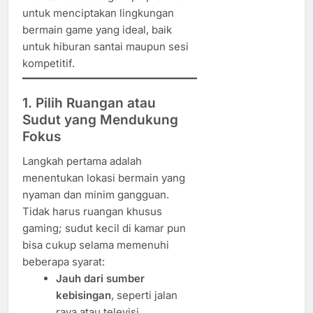
untuk menciptakan lingkungan
bermain game yang ideal, baik
untuk hiburan santai maupun sesi
kompetitif.
1. Pilih Ruangan atau
Sudut yang Mendukung
Fokus
Langkah pertama adalah
menentukan lokasi bermain yang
nyaman dan minim gangguan.
Tidak harus ruangan khusus
gaming; sudut kecil di kamar pun
bisa cukup selama memenuhi
beberapa syarat:
Jauh dari sumber
kebisingan
, seperti jalan
raya atau televisi.