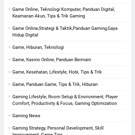
Game Online, Teknologi Komputer, Panduan Digital,
Keamanan Akun, Tips & Trik Gaming
Game Online,Strategi & Taktik,Panduan Gaming,Gaya
Hidup Digital
Game, Hiburan, Teknologi
Game, Kasino Online, Panduan Bermain
Game, Kesehatan, Lifestyle, Hobi, Tips & Trik
Game, Panduan Game, Tips & Trik, Hiburan
Gaming Lifestyle, Room Setup & Environment, Player
Comfort, Productivity & Focus, Gaming Optimization
Gaming News
Gaming Strategy, Personal Development, Skill
Improvement, Game Tips