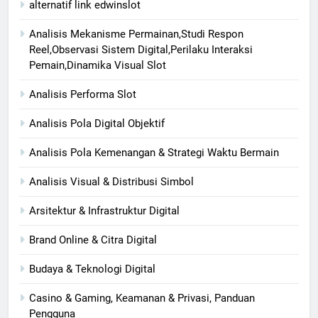
alternatif link edwinslot
Analisis Mekanisme Permainan,Studi Respon
Reel,Observasi Sistem Digital,Perilaku Interaksi
Pemain,Dinamika Visual Slot
Analisis Performa Slot
Analisis Pola Digital Objektif
Analisis Pola Kemenangan & Strategi Waktu Bermain
Analisis Visual & Distribusi Simbol
Arsitektur & Infrastruktur Digital
Brand Online & Citra Digital
Budaya & Teknologi Digital
Casino & Gaming, Keamanan & Privasi, Panduan
Pengguna