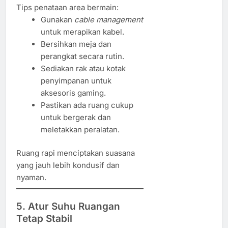
Tips penataan area bermain:
Gunakan
cable management
untuk merapikan kabel.
Bersihkan meja dan
perangkat secara rutin.
Sediakan rak atau kotak
penyimpanan untuk
aksesoris gaming.
Pastikan ada ruang cukup
untuk bergerak dan
meletakkan peralatan.
Ruang rapi menciptakan suasana
yang jauh lebih kondusif dan
nyaman.
5. Atur Suhu Ruangan
Tetap Stabil