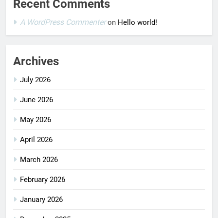
Recent Comments
A WordPress Commenter
on
Hello world!
Archives
July 2026
June 2026
May 2026
April 2026
March 2026
February 2026
January 2026