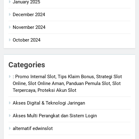
January 2025
December 2024
November 2024
October 2024
Categories
: Promo Internal Slot, Tips Klaim Bonus, Strategi Slot
Online, Slot Online Aman, Panduan Pemula Slot, Slot
Terpercaya, Proteksi Akun Slot
Akses Digital & Teknologi Jaringan
Akses Multi Perangkat dan Sistem Login
alternatif edwinslot