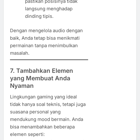
pastikan posisinya tidak
langsung menghadap
dinding tipis.
Dengan mengelola audio dengan
baik, Anda tetap bisa menikmati
permainan tanpa menimbulkan
masalah.
7. Tambahkan Elemen
yang Membuat Anda
Nyaman
Lingkungan gaming yang ideal
tidak hanya soal teknis, tetapi juga
suasana personal yang
mendukung mood bermain. Anda
bisa menambahkan beberapa
elemen seperti: