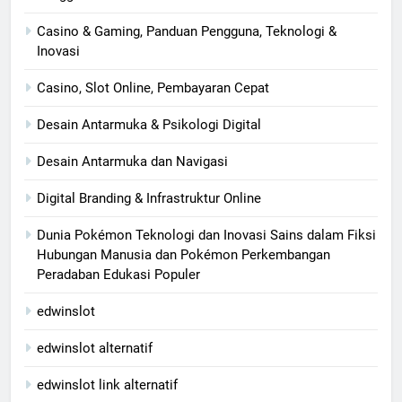
Casino & Gaming, Panduan Pengguna, Teknologi &
Inovasi
Casino, Slot Online, Pembayaran Cepat
Desain Antarmuka & Psikologi Digital
Desain Antarmuka dan Navigasi
Digital Branding & Infrastruktur Online
Dunia Pokémon Teknologi dan Inovasi Sains dalam Fiksi
Hubungan Manusia dan Pokémon Perkembangan
Peradaban Edukasi Populer
edwinslot
edwinslot alternatif
edwinslot link alternatif