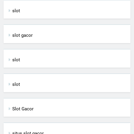
slot
slot gacor
slot
slot
Slot Gacor
situs slot gacor