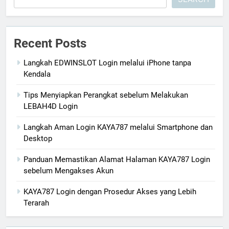
Recent Posts
Langkah EDWINSLOT Login melalui iPhone tanpa
Kendala
Tips Menyiapkan Perangkat sebelum Melakukan
LEBAH4D Login
Langkah Aman Login KAYA787 melalui Smartphone dan
Desktop
Panduan Memastikan Alamat Halaman KAYA787 Login
sebelum Mengakses Akun
KAYA787 Login dengan Prosedur Akses yang Lebih
Terarah