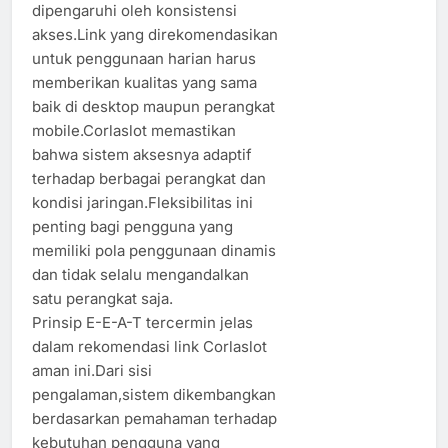
dipengaruhi oleh konsistensi
akses.Link yang direkomendasikan
untuk penggunaan harian harus
memberikan kualitas yang sama
baik di desktop maupun perangkat
mobile.Corlaslot memastikan
bahwa sistem aksesnya adaptif
terhadap berbagai perangkat dan
kondisi jaringan.Fleksibilitas ini
penting bagi pengguna yang
memiliki pola penggunaan dinamis
dan tidak selalu mengandalkan
satu perangkat saja.
Prinsip E-E-A-T tercermin jelas
dalam rekomendasi link Corlaslot
aman ini.Dari sisi
pengalaman,sistem dikembangkan
berdasarkan pemahaman terhadap
kebutuhan pengguna yang