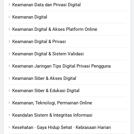
Keamanan Data dan Privasi Digital
Keamanan Digital
Keamanan Digital & Akses Platform Online
Keamanan Digital & Privasi
Keamanan Digital & Sistem Validasi
Keamanan Jaringan Tips Digital Privasi Pengguna
Keamanan Siber & Akses Digital
Keamanan Siber & Edukasi Digital
Keamanan, Teknologi, Permainan Online
Keandalan Sistem & Integritas Informasi
Kesehatan · Gaya Hidup Sehat · Kebiasaan Harian