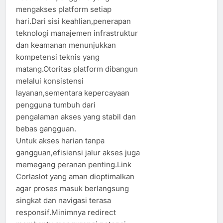
mengakses platform setiap
hari.Dari sisi keahlian,penerapan
teknologi manajemen infrastruktur
dan keamanan menunjukkan
kompetensi teknis yang
matang.Otoritas platform dibangun
melalui konsistensi
layanan,sementara kepercayaan
pengguna tumbuh dari
pengalaman akses yang stabil dan
bebas gangguan.
Untuk akses harian tanpa
gangguan,efisiensi jalur akses juga
memegang peranan penting.Link
Corlaslot yang aman dioptimalkan
agar proses masuk berlangsung
singkat dan navigasi terasa
responsif.Minimnya redirect