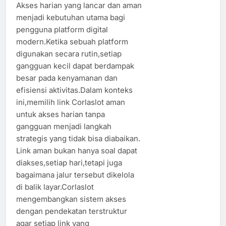
Akses harian yang lancar dan aman
menjadi kebutuhan utama bagi
pengguna platform digital
modern.Ketika sebuah platform
digunakan secara rutin,setiap
gangguan kecil dapat berdampak
besar pada kenyamanan dan
efisiensi aktivitas.Dalam konteks
ini,memilih link Corlaslot aman
untuk akses harian tanpa
gangguan menjadi langkah
strategis yang tidak bisa diabaikan.
Link aman bukan hanya soal dapat
diakses,setiap hari,tetapi juga
bagaimana jalur tersebut dikelola
di balik layar.Corlaslot
mengembangkan sistem akses
dengan pendekatan terstruktur
agar setiap link yang