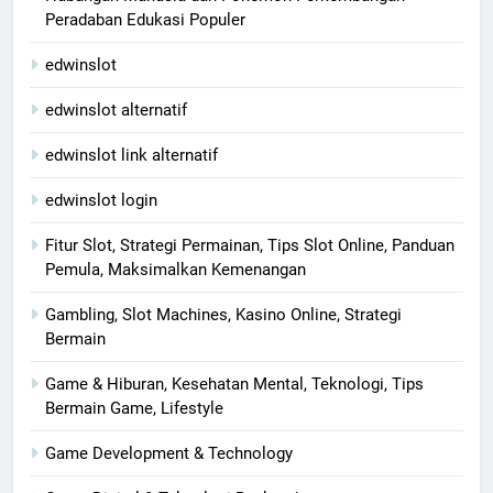
Peradaban Edukasi Populer
edwinslot
edwinslot alternatif
edwinslot link alternatif
edwinslot login
Fitur Slot, Strategi Permainan, Tips Slot Online, Panduan
Pemula, Maksimalkan Kemenangan
Gambling, Slot Machines, Kasino Online, Strategi
Bermain
Game & Hiburan, Kesehatan Mental, Teknologi, Tips
Bermain Game, Lifestyle
Game Development & Technology