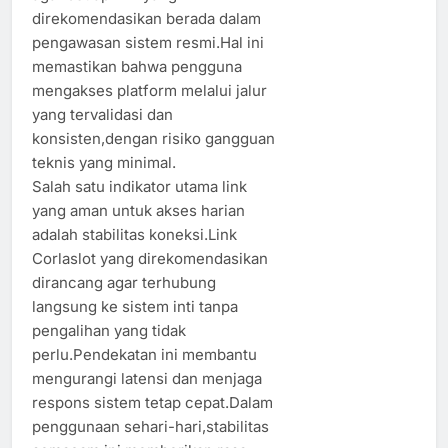
direkomendasikan berada dalam
pengawasan sistem resmi.Hal ini
memastikan bahwa pengguna
mengakses platform melalui jalur
yang tervalidasi dan
konsisten,dengan risiko gangguan
teknis yang minimal.
Salah satu indikator utama link
yang aman untuk akses harian
adalah stabilitas koneksi.Link
Corlaslot yang direkomendasikan
dirancang agar terhubung
langsung ke sistem inti tanpa
pengalihan yang tidak
perlu.Pendekatan ini membantu
mengurangi latensi dan menjaga
respons sistem tetap cepat.Dalam
penggunaan sehari-hari,stabilitas