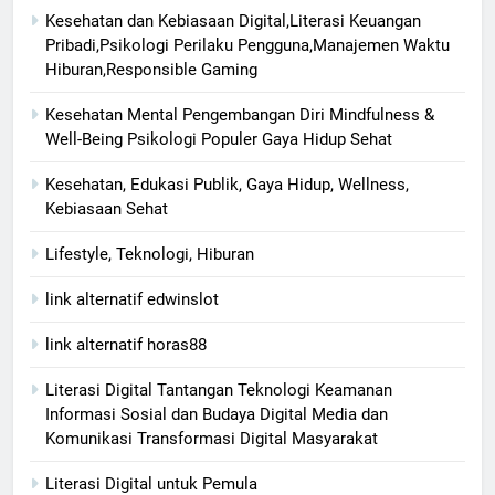
Kesehatan dan Kebiasaan Digital,Literasi Keuangan
Pribadi,Psikologi Perilaku Pengguna,Manajemen Waktu
Hiburan,Responsible Gaming
Kesehatan Mental Pengembangan Diri Mindfulness &
Well-Being Psikologi Populer Gaya Hidup Sehat
Kesehatan, Edukasi Publik, Gaya Hidup, Wellness,
Kebiasaan Sehat
Lifestyle, Teknologi, Hiburan
link alternatif edwinslot
link alternatif horas88
Literasi Digital Tantangan Teknologi Keamanan
Informasi Sosial dan Budaya Digital Media dan
Komunikasi Transformasi Digital Masyarakat
Literasi Digital untuk Pemula