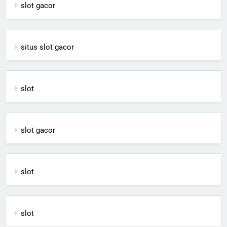
slot gacor
situs slot gacor
slot
slot gacor
slot
slot