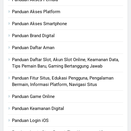
Panduan Akses Platform
Panduan Akses Smartphone
Panduan Brand Digital
Panduan Daftar Aman
Panduan Daftar Slot, Akun Slot Online, Keamanan Data,
Tips Pemain Baru, Gaming Bertanggung Jawab
Panduan Fitur Situs, Edukasi Pengguna, Pengalaman
Bermain, Informasi Platform, Navigasi Situs
Panduan Game Online
Panduan Keamanan Digital
Panduan Login iOS