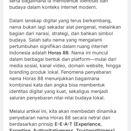
serta bagaimana ia membentuk identitas dan
budaya dalam konteks internet modern.
Dalam lanskap digital yang terus berkembang,
nama bukan lagi sekadar alat pengenal, melainkan
bagian dari narasi, strategi, dan bahkan simbol
budaya. Salah satu nama yang mengalami
pertumbuhan signifikan dalam ruang internet
Indonesia adalah
Horas 88
. Nama ini muncul
dalam berbagai bentuk dan platform—mulai dari
media sosial, kanal video, domain website, hingga
branding produk lokal. Fenomena penyebaran
nama Horas 88 menunjukkan bagaimana
kombinasi kata dan angka bisa membentuk
identitas digital yang kuat, sekaligus menjadi
saluran penyebaran nilai-nilai budaya lokal.
Melalui artikel ini, kita akan membedah dinamika
penyebaran nama Horas 88 secara netral dan
berdasarkan prinsip
E-E-A-T (Experience,
Expertise, Authoritativeness, Trustworthiness)