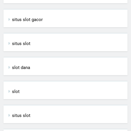
situs slot gacor
situs slot
slot dana
slot
situs slot