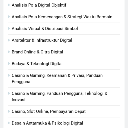
Analisis Pola Digital Objektif
Analisis Pola Kemenangan & Strategi Waktu Bermain
Analisis Visual & Distribusi Simbol
Arsitektur & Infrastruktur Digital
Brand Online & Citra Digital
Budaya & Teknologi Digital
Casino & Gaming, Keamanan & Privasi, Panduan
Pengguna
Casino & Gaming, Panduan Pengguna, Teknologi &
Inovasi
Casino, Slot Online, Pembayaran Cepat
Desain Antarmuka & Psikologi Digital