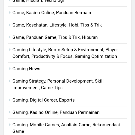
Game, Hiburan, Teknologi
Game, Kasino Online, Panduan Bermain
Game, Kesehatan, Lifestyle, Hobi, Tips & Trik
Game, Panduan Game, Tips & Trik, Hiburan
Gaming Lifestyle, Room Setup & Environment, Player
Comfort, Productivity & Focus, Gaming Optimization
Gaming News
Gaming Strategy, Personal Development, Skill
Improvement, Game Tips
Gaming, Digital Career, Esports
Gaming, Kasino Online, Panduan Permainan
Gaming, Mobile Games, Analisis Game, Rekomendasi
Game