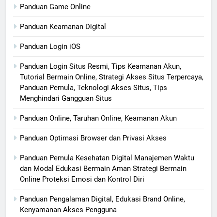
Panduan Game Online
Panduan Keamanan Digital
Panduan Login iOS
Panduan Login Situs Resmi, Tips Keamanan Akun,
Tutorial Bermain Online, Strategi Akses Situs Terpercaya,
Panduan Pemula, Teknologi Akses Situs, Tips
Menghindari Gangguan Situs
Panduan Online, Taruhan Online, Keamanan Akun
Panduan Optimasi Browser dan Privasi Akses
Panduan Pemula Kesehatan Digital Manajemen Waktu
dan Modal Edukasi Bermain Aman Strategi Bermain
Online Proteksi Emosi dan Kontrol Diri
Panduan Pengalaman Digital, Edukasi Brand Online,
Kenyamanan Akses Pengguna