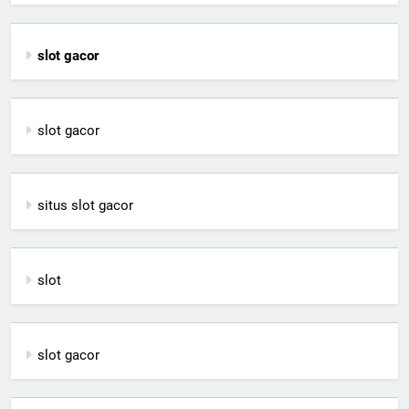
slot gacor
slot gacor
situs slot gacor
slot
slot gacor