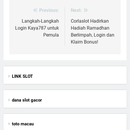
Previous:
Next:
Post
navigation
Langkah-Langkah
Corlaslot Hadirkan
Login Kaya787 untuk
Hadiah Ramadhan
Pemula
Berlimpah, Login dan
Klaim Bonus!
LINK SLOT
dana slot gacor
toto macau