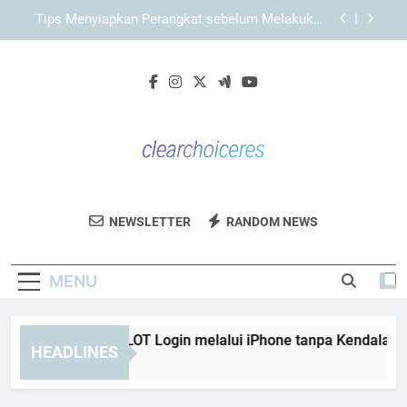
Skip
Langkah Aman Login KAYA787 melalui
to
Smartphone dan Desktop
content
Panduan Memastikan Alamat Halaman KAYA787
Login sebelum Mengakses Akun
Langkah EDWINSLOT Login melalui iPhone tanpa
Kendala
Tips Menyiapkan Perangkat sebelum Melakukan
LEBAH4D Login
Langkah Aman Login KAYA787 melalui
Smartphone dan Desktop
Clear Choice Res
Dapatkan Layanan Real Estate Profesional
Panduan Memastikan Alamat Halaman KAYA787
NEWSLETTER
RANDOM NEWS
Login sebelum Mengakses Akun
Untuk Properti Anda Dari Clear Choice Res.
MENU
angkah EDWINSLOT Login melalui iPhone tanpa Kendala
HEADLINES
Weeks Ago