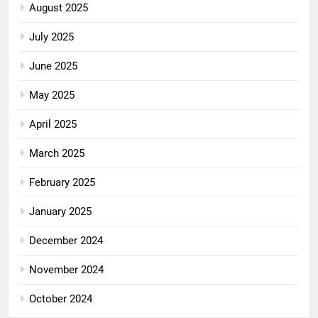
August 2025
July 2025
June 2025
May 2025
April 2025
March 2025
February 2025
January 2025
December 2024
November 2024
October 2024