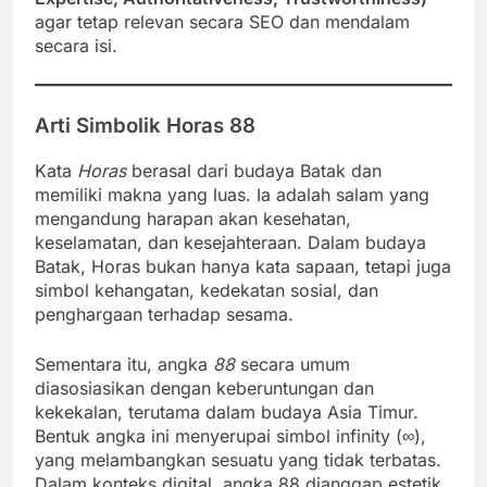
agar tetap relevan secara SEO dan mendalam
secara isi.
Arti Simbolik Horas 88
Kata
Horas
berasal dari budaya Batak dan
memiliki makna yang luas. Ia adalah salam yang
mengandung harapan akan kesehatan,
keselamatan, dan kesejahteraan. Dalam budaya
Batak, Horas bukan hanya kata sapaan, tetapi juga
simbol kehangatan, kedekatan sosial, dan
penghargaan terhadap sesama.
Sementara itu, angka
88
secara umum
diasosiasikan dengan keberuntungan dan
kekekalan, terutama dalam budaya Asia Timur.
Bentuk angka ini menyerupai simbol infinity (∞),
yang melambangkan sesuatu yang tidak terbatas.
Dalam konteks digital, angka 88 dianggap estetik