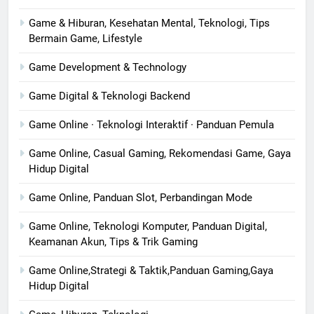
Game & Hiburan, Kesehatan Mental, Teknologi, Tips
Bermain Game, Lifestyle
Game Development & Technology
Game Digital & Teknologi Backend
Game Online · Teknologi Interaktif · Panduan Pemula
Game Online, Casual Gaming, Rekomendasi Game, Gaya
Hidup Digital
Game Online, Panduan Slot, Perbandingan Mode
Game Online, Teknologi Komputer, Panduan Digital,
Keamanan Akun, Tips & Trik Gaming
Game Online,Strategi & Taktik,Panduan Gaming,Gaya
Hidup Digital