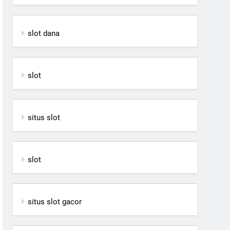
slot dana
slot
situs slot
slot
situs slot gacor