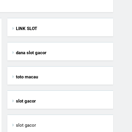
LINK SLOT
dana slot gacor
toto macau
slot gacor
slot gacor