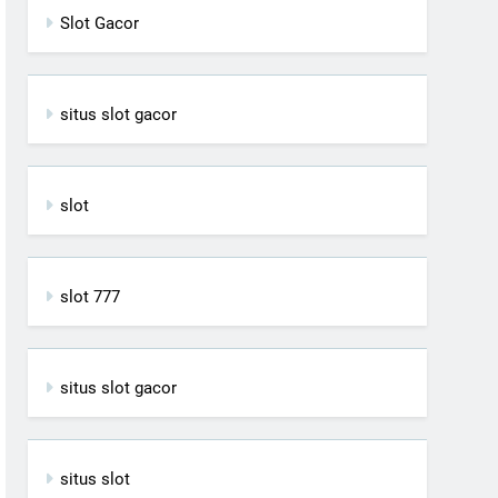
Slot Gacor
situs slot gacor
slot
slot 777
situs slot gacor
situs slot