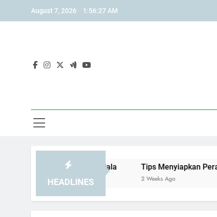
Skip
August 7, 2026
1:56:28 AM
to
content
Cle
Dapatkan L
Phone tanpa Kendala
Tips Menyiapkan Perangkat sebe
2 Weeks Ago
HEADLINES