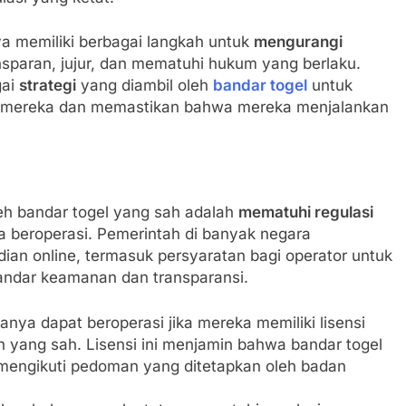
a memiliki berbagai langkah untuk
mengurangi
nsparan, jujur, dan mematuhi hukum yang berlaku.
gai
strategi
yang diambil oleh
bandar togel
untuk
 mereka dan memastikan bahwa mereka menjalankan
eh bandar togel yang sah adalah
mematuhi regulasi
 beroperasi. Pemerintah di banyak negara
udian online, termasuk persyaratan bagi operator untuk
ndar keamanan dan transparansi.
anya dapat beroperasi jika mereka memiliki lisensi
an yang sah. Lisensi ini menjamin bahwa bandar togel
engikuti pedoman yang ditetapkan oleh badan