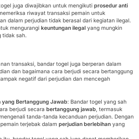
togel juga diwajibkan untuk mengikuti
prosedur anti
memeriksa riwayat transaksi pemain untuk
dalam perjudian tidak berasal dari kegiatan ilegal.
untuk mengurangi
keuntungan ilegal
yang mungkin
 tidak sah.
an transaksi, bandar togel juga berperan dalam
judian dan bagaimana cara berjudi secara bertanggung
ampak negatif dari perjudian dan mencegah
an yang Bertanggung Jawab
: Bandar togel yang sah
ara berjudi secara
bertanggung jawab
, termasuk
 mengenali tanda-tanda kecanduan perjudian. Dengan
h pemain terjebak dalam
perjudian berlebihan
yang
in itu, bandar togel yang sah juga dapat memberikan