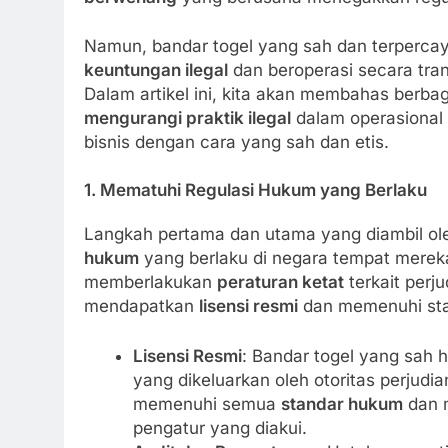
Namun, bandar togel yang sah dan terpercay
keuntungan ilegal
dan beroperasi secara tra
Dalam artikel ini, kita akan membahas berba
mengurangi praktik ilegal
dalam operasional
bisnis dengan cara yang sah dan etis.
1.
Mematuhi Regulasi Hukum yang Berlaku
Langkah pertama dan utama yang diambil ol
hukum
yang berlaku di negara tempat mereka
memberlakukan
peraturan ketat
terkait perj
mendapatkan
lisensi resmi
dan memenuhi sta
Lisensi Resmi
: Bandar togel yang sah h
yang dikeluarkan oleh otoritas perjudi
memenuhi semua
standar hukum
dan m
pengatur yang diakui.