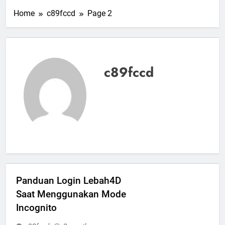
Home
c89fccd
Page 2
c89fccd
Panduan Login Lebah4D
Saat Menggunakan Mode
Incognito