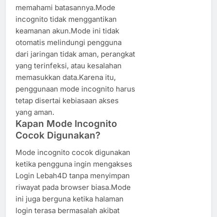
memahami batasannya.Mode
incognito tidak menggantikan
keamanan akun.Mode ini tidak
otomatis melindungi pengguna
dari jaringan tidak aman, perangkat
yang terinfeksi, atau kesalahan
memasukkan data.Karena itu,
penggunaan mode incognito harus
tetap disertai kebiasaan akses
yang aman.
Kapan Mode Incognito
Cocok Digunakan?
Mode incognito cocok digunakan
ketika pengguna ingin mengakses
Login Lebah4D tanpa menyimpan
riwayat pada browser biasa.Mode
ini juga berguna ketika halaman
login terasa bermasalah akibat