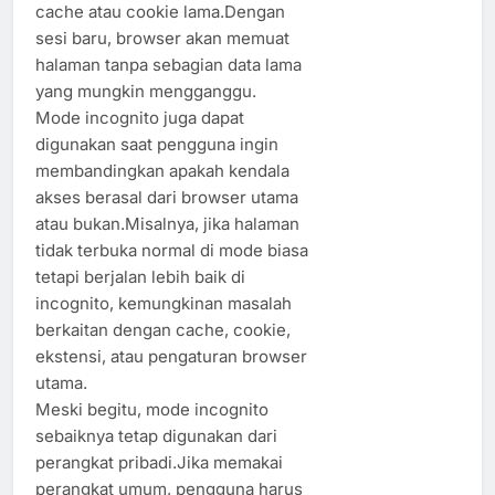
cache atau cookie lama.Dengan
sesi baru, browser akan memuat
halaman tanpa sebagian data lama
yang mungkin mengganggu.
Mode incognito juga dapat
digunakan saat pengguna ingin
membandingkan apakah kendala
akses berasal dari browser utama
atau bukan.Misalnya, jika halaman
tidak terbuka normal di mode biasa
tetapi berjalan lebih baik di
incognito, kemungkinan masalah
berkaitan dengan cache, cookie,
ekstensi, atau pengaturan browser
utama.
Meski begitu, mode incognito
sebaiknya tetap digunakan dari
perangkat pribadi.Jika memakai
perangkat umum, pengguna harus