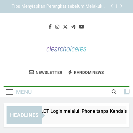
Skip
Langkah Aman Login KAYA787 melalui
to
Smartphone dan Desktop
content
Panduan Memastikan Alamat Halaman KAYA787
Login sebelum Mengakses Akun
Langkah EDWINSLOT Login melalui iPhone tanpa
Kendala
Tips Menyiapkan Perangkat sebelum Melakukan
LEBAH4D Login
Langkah Aman Login KAYA787 melalui
Smartphone dan Desktop
Clear Choice Res
Dapatkan Layanan Real Estate Profesional
Panduan Memastikan Alamat Halaman KAYA787
NEWSLETTER
RANDOM NEWS
Login sebelum Mengakses Akun
Untuk Properti Anda Dari Clear Choice Res.
MENU
ngkah EDWINSLOT Login melalui iPhone tanpa Kendala
HEADLINES
Weeks Ago