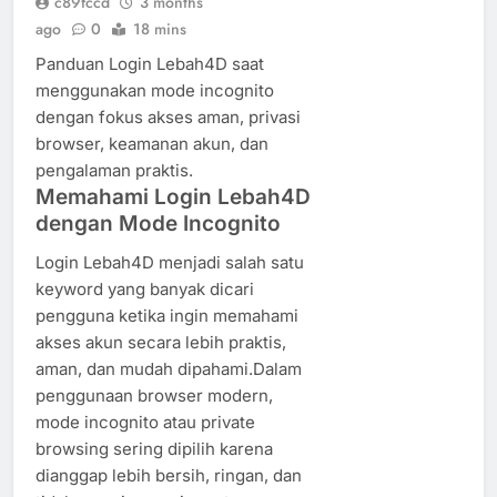
c89fccd
3 months
ago
0
18 mins
Panduan Login Lebah4D saat
menggunakan mode incognito
dengan fokus akses aman, privasi
browser, keamanan akun, dan
pengalaman praktis.
Memahami Login Lebah4D
dengan Mode Incognito
Login Lebah4D menjadi salah satu
keyword yang banyak dicari
pengguna ketika ingin memahami
akses akun secara lebih praktis,
aman, dan mudah dipahami.Dalam
penggunaan browser modern,
mode incognito atau private
browsing sering dipilih karena
dianggap lebih bersih, ringan, dan