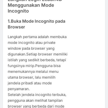
Menggunakan Mode
Incognito
1.Buka Mode Incognito pada
Browser
Langkah pertama adalah membuka
mode incognito atau private
window pada browser yang
digunakan.Setiap browser memiliki
istilah yang sedikit berbeda, tetapi
fungsinya mirip.Pengguna bisa
menemukannya melalui menu
utama browser, lalu memilih
jendela pribadi atau mode
penyamaran.
Setelah jendela incognito terbuka,
pengguna akan melihat tampilan
browser yang berbeda dari mode