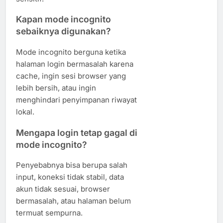
Kapan mode incognito
sebaiknya digunakan?
Mode incognito berguna ketika
halaman login bermasalah karena
cache, ingin sesi browser yang
lebih bersih, atau ingin
menghindari penyimpanan riwayat
lokal.
Mengapa login tetap gagal di
mode incognito?
Penyebabnya bisa berupa salah
input, koneksi tidak stabil, data
akun tidak sesuai, browser
bermasalah, atau halaman belum
termuat sempurna.