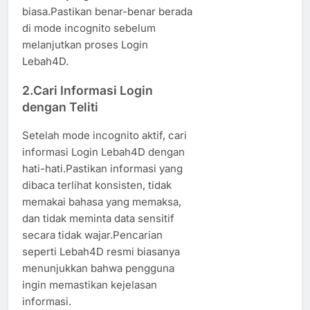
biasa.Pastikan benar-benar berada
di mode incognito sebelum
melanjutkan proses Login
Lebah4D.
2.Cari Informasi Login
dengan Teliti
Setelah mode incognito aktif, cari
informasi Login Lebah4D dengan
hati-hati.Pastikan informasi yang
dibaca terlihat konsisten, tidak
memakai bahasa yang memaksa,
dan tidak meminta data sensitif
secara tidak wajar.Pencarian
seperti Lebah4D resmi biasanya
menunjukkan bahwa pengguna
ingin memastikan kejelasan
informasi.