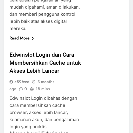
mudah dipahami, aman dilakukan,
dan memberi pengguna kontrol
lebih baik atas akses digital
mereka.
Read More
Edwinslot Login dan Cara
Membersihkan Cache untuk
Akses Lebih Lancar
c89fccd
3 months
ago
0
18 mins
Edwinslot Login dibahas dengan
cara membersihkan cache
browser, akses lebih lancar,
keamanan akun, dan pengalaman
login yang praktis.