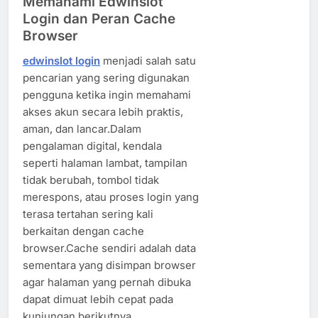
Memahami Edwinslot
Login dan Peran Cache
Browser
edwinslot login
menjadi salah satu
pencarian yang sering digunakan
pengguna ketika ingin memahami
akses akun secara lebih praktis,
aman, dan lancar.Dalam
pengalaman digital, kendala
seperti halaman lambat, tampilan
tidak berubah, tombol tidak
merespons, atau proses login yang
terasa tertahan sering kali
berkaitan dengan cache
browser.Cache sendiri adalah data
sementara yang disimpan browser
agar halaman yang pernah dibuka
dapat dimuat lebih cepat pada
kunjungan berikutnya.