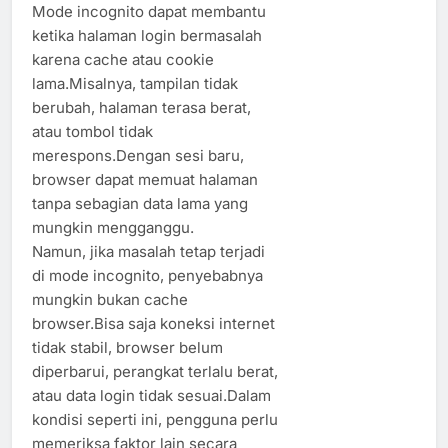
Mode incognito dapat membantu
ketika halaman login bermasalah
karena cache atau cookie
lama.Misalnya, tampilan tidak
berubah, halaman terasa berat,
atau tombol tidak
merespons.Dengan sesi baru,
browser dapat memuat halaman
tanpa sebagian data lama yang
mungkin mengganggu.
Namun, jika masalah tetap terjadi
di mode incognito, penyebabnya
mungkin bukan cache
browser.Bisa saja koneksi internet
tidak stabil, browser belum
diperbarui, perangkat terlalu berat,
atau data login tidak sesuai.Dalam
kondisi seperti ini, pengguna perlu
memeriksa faktor lain secara