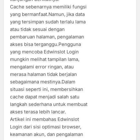
Cache sebenarnya memiliki fungsi
yang bermanfaat.Namun, jika data
yang tersimpan sudah terlalu lama
atau tidak sesuai dengan
pembaruan halaman, pengalaman
akses bisa terganggu.Pengguna
yang mencoba Edwinslot Login
mungkin melihat tampilan lama,
mengalami error ringan, atau
merasa halaman tidak berjalan
sebagaimana mestinya.Dalam
situasi seperti ini, membersihkan
cache dapat menjadi salah satu
langkah sederhana untuk membuat
akses terasa lebih lancar.
Artikel ini membahas Edwinslot
Login dari sisi optimasi browser,
keamanan akun, dan pengalaman