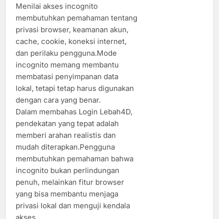
Menilai akses incognito
membutuhkan pemahaman tentang
privasi browser, keamanan akun,
cache, cookie, koneksi internet,
dan perilaku pengguna.Mode
incognito memang membantu
membatasi penyimpanan data
lokal, tetapi tetap harus digunakan
dengan cara yang benar.
Dalam membahas Login Lebah4D,
pendekatan yang tepat adalah
memberi arahan realistis dan
mudah diterapkan.Pengguna
membutuhkan pemahaman bahwa
incognito bukan perlindungan
penuh, melainkan fitur browser
yang bisa membantu menjaga
privasi lokal dan menguji kendala
akses.