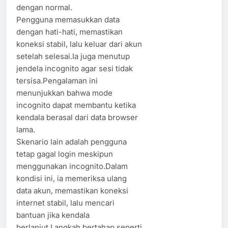
dengan normal.
Pengguna memasukkan data
dengan hati-hati, memastikan
koneksi stabil, lalu keluar dari akun
setelah selesai.Ia juga menutup
jendela incognito agar sesi tidak
tersisa.Pengalaman ini
menunjukkan bahwa mode
incognito dapat membantu ketika
kendala berasal dari data browser
lama.
Skenario lain adalah pengguna
tetap gagal login meskipun
menggunakan incognito.Dalam
kondisi ini, ia memeriksa ulang
data akun, memastikan koneksi
internet stabil, lalu mencari
bantuan jika kendala
berlanjut.Langkah bertahap seperti